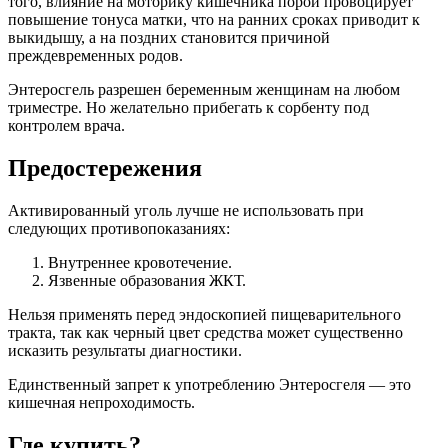
того, влияние на моторику кишечника порой провоцирует
повышение тонуса матки, что на ранних сроках приводит к
выкидышу, а на поздних становится причиной
преждевременных родов.
Энтеросгель разрешен беременным женщинам на любом
триместре. Но желательно прибегать к сорбенту под
контролем врача.
Предостережения
Активированный уголь лучше не использовать при
следующих противопоказаниях:
Внутреннее кровотечение.
Язвенные образования ЖКТ.
Нельзя применять перед эндоскопией пищеварительного
тракта, так как черный цвет средства может существенно
исказить результаты диагностики.
Единственный запрет к употреблению Энтеросгеля — это
кишечная непроходимость.
Где купить?