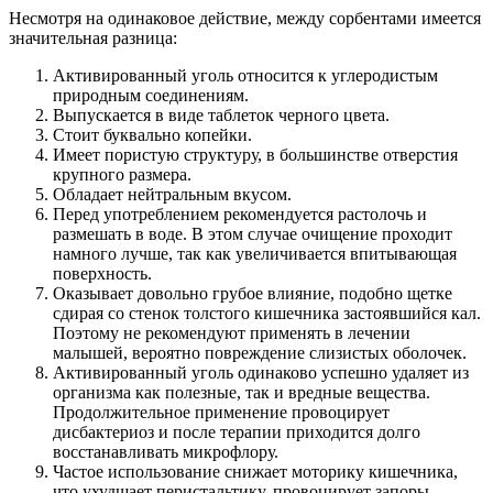
Несмотря на одинаковое действие, между сорбентами имеется
значительная разница:
Активированный уголь относится к углеродистым
природным соединениям.
Выпускается в виде таблеток черного цвета.
Стоит буквально копейки.
Имеет пористую структуру, в большинстве отверстия
крупного размера.
Обладает нейтральным вкусом.
Перед употреблением рекомендуется растолочь и
размешать в воде. В этом случае очищение проходит
намного лучше, так как увеличивается впитывающая
поверхность.
Оказывает довольно грубое влияние, подобно щетке
сдирая со стенок толстого кишечника застоявшийся кал.
Поэтому не рекомендуют применять в лечении
малышей, вероятно повреждение слизистых оболочек.
Активированный уголь одинаково успешно удаляет из
организма как полезные, так и вредные вещества.
Продолжительное применение провоцирует
дисбактериоз и после терапии приходится долго
восстанавливать микрофлору.
Частое использование снижает моторику кишечника,
что ухудшает перистальтику, провоцирует запоры.