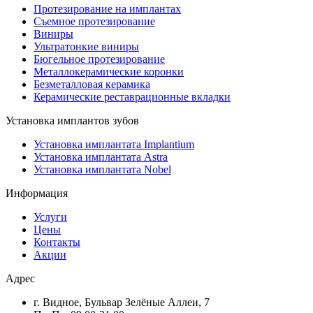
Протезирование на имплантах
Съемное протезирование
Виниры
Ультратонкие виниры
Бюгельное протезирование
Металлокерамические коронки
Безметалловая керамика
Керамические реставрационные вкладки
Установка имплантов зубов
Установка имплантата Implantium
Установка имплантата Astra
Установка имплантата Nobel
Информация
Услуги
Цены
Контакты
Акции
Адрес
г. Видное, Бульвар Зелёные Аллеи, 7