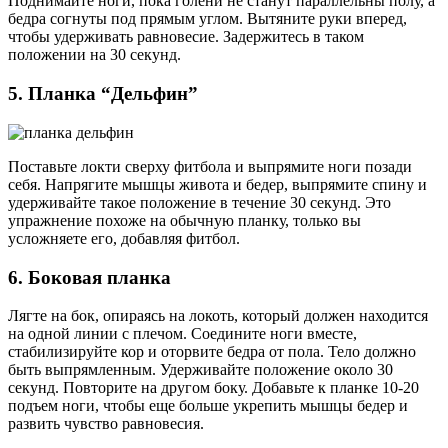
Поднимайте ноги, пока голени не станут параллельны полу, а
бедра согнуты под прямым углом. Вытяните руки вперед,
чтобы удерживать равновесие. Задержитесь в таком
положении на 30 секунд.
5. Планка “Дельфин”
Поставьте локти сверху фитбола и выпрямите ноги позади
себя. Напрягите мышцы живота и бедер, выпрямите спину и
удерживайте такое положение в течение 30 секунд. Это
упражнение похоже на обычную планку, только вы
усложняете его, добавляя фитбол.
6. Боковая планка
Лягте на бок, опираясь на локоть, который должен находится
на одной линии с плечом. Соедините ноги вместе,
стабилизируйте кор и оторвите бедра от пола. Тело должно
быть выпрямленным. Удерживайте положение около 30
секунд. Повторите на другом боку. Добавьте к планке 10-20
подъем ноги, чтобы еще больше укрепить мышцы бедер и
развить чувство равновесия.