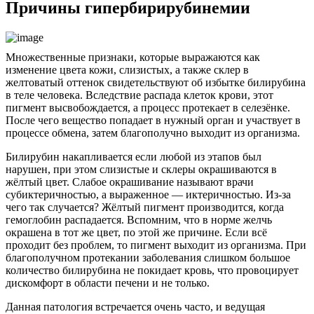
Причины гипербирирубинемии
Множественные признаки, которые выражаются как
изменение цвета кожи, слизистых, а также склер в
желтоватый оттенок свидетельствуют об избытке билирубина
в теле человека. Вследствие распада клеток крови, этот
пигмент высвобождается, а процесс протекает в селезёнке.
После чего вещество попадает в нужный орган и участвует в
процессе обмена, затем благополучно выходит из организма.
Билирубин накапливается если любой из этапов был
нарушен, при этом слизистые и склеры окрашиваются в
жёлтый цвет. Слабое окрашивание называют врачи
субиктеричностью, а выраженное — иктеричностью. Из-за
чего так случается? Жёлтый пигмент производится, когда
гемоглобин распадается. Вспомним, что в норме желчь
окрашена в тот же цвет, по этой же причине. Если всё
проходит без проблем, то пигмент выходит из организма. При
благополучном протекании заболевания слишком большое
количество билирубина не покидает кровь, что провоцирует
дискомфорт в области печени и не только.
Данная патология встречается очень часто, и ведущая