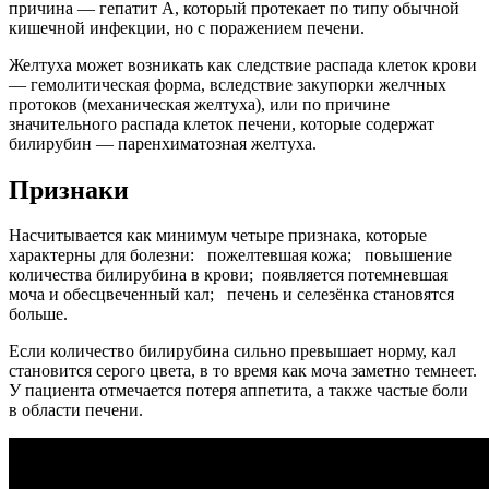
причина — гепатит А, который протекает по типу обычной
кишечной инфекции, но с поражением печени.
Желтуха может возникать как следствие распада клеток крови
— гемолитическая форма, вследствие закупорки желчных
протоков (механическая желтуха), или по причине
значительного распада клеток печени, которые содержат
билирубин — паренхиматозная желтуха.
Признаки
Насчитывается как минимум четыре признака, которые
характерны для болезни: пожелтевшая кожа; повышение
количества билирубина в крови; появляется потемневшая
моча и обесцвеченный кал; печень и селезёнка становятся
больше.
Если количество билирубина сильно превышает норму, кал
становится серого цвета, в то время как моча заметно темнеет.
У пациента отмечается потеря аппетита, а также частые боли
в области печени.