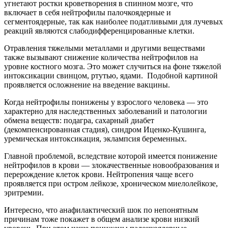
угнетают ростки кроветворения в спинном мозге, что
включает в себя нейтрофилы палочкоядерные и
сегментоядерные, так как наиболее податливыми для лучевых
реакций являются слабодифференцированные клетки.
Отравления тяжелыми металлами и другими веществами
также вызывают снижение количества нейтрофилов на
уровне костного мозга. Это может случиться на фоне тяжелой
интоксикации свинцом, ртутью, ядами. Подобной картиной
проявляется осложнение на введение вакцины.
Когда нейтрофилы понижены у взрослого человека — это
характерно для наследственных заболеваний и патологии
обмена веществ: подагра, сахарный диабет
(декомпенсированная стадия), синдром Иценко-Кушинга,
уремическая интоксикация, эклампсия беременных.
Главной проблемой, вследствие которой имеется понижение
нейтрофилов в крови — злокачественные новообразования и
перерождение клеток крови. Нейтропения чаще всего
проявляется при остром лейкозе, хроническом миелолейкозе,
эритремии.
Интересно, что анафилактический шок по непонятным
причинам тоже покажет в общем анализе крови низкий