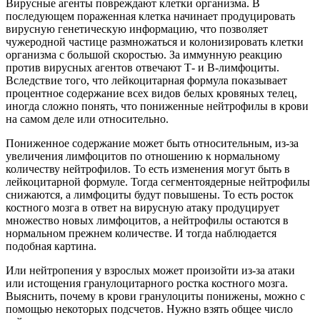
Вирусные агенты повреждают клетки организма. В
последующем пораженная клетка начинает продуцировать
вирусную генетическую информацию, что позволяет
чужеродной частице размножаться и колонизировать клетки
организма с большой скоростью. За иммунную реакцию
против вирусных агентов отвечают Т- и В-лимфоциты.
Вследствие того, что лейкоцитарная формула показывает
процентное содержание всех видов белых кровяных телец,
иногда сложно понять, что пониженные нейтрофилы в крови
на самом деле или относительно.
Пониженное содержание может быть относительным, из-за
увеличения лимфоцитов по отношению к нормальному
количеству нейтрофилов. То есть изменения могут быть в
лейкоцитарной формуле. Тогда сегментоядерные нейтрофилы
снижаются, а лимфоциты будут повышены. То есть росток
костного мозга в ответ на вирусную атаку продуцирует
множество новых лимфоцитов, а нейтрофилы остаются в
нормальном прежнем количестве. И тогда наблюдается
подобная картина.
Или нейтропения у взрослых может произойти из-за атаки
или истощения гранулоцитарного ростка костного мозга.
Выяснить, почему в крови гранулоциты понижены, можно с
помощью некоторых подсчетов. Нужно взять общее число