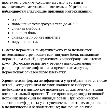
протекает с резким ухудшением самочувствия и
выраженными местными симптомами.
У ребенка
наблюдаются следующие признаки интоксикации:
озноб;
повышение температуры тела до 40 °С;
сильная слабость;
головная боль;
снижение либо нет аппетита;
нарушение сна.
В месте поражения лимфатического узла появляются
интенсивные стреляющие или тянущие боли, вызванные
поражением тканей, нарушением кровообращения, отеком
кожи. Возможно развитие у ребенка аденофлегмоны —
распространение инфекции за пределы лимфоузла,
поражающая близлежащую клетчатку.
Хроническая форма лимфаденита у детей
развивается после
острой, когда организм не смог полностью побороть
инфекцию и в лимфоузле продолжается длительный, вялый
воспалительный процесс. Такое происходит, когда основной
источник инфекции не ликвидирован. При хроническом
течении лимфаденита узлы увеличены, плотные, ограничены
в подвижности и безболезненные; нагноение обычно