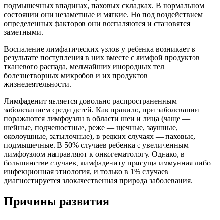
подмышечных впадинах, паховых складках. В нормальном
состоянии они незаметные и мягкие. Но под воздействием
определенных факторов они воспаляются и становятся
заметными.
Воспаление лимфатических узлов у ребенка возникает в
результате поступления в них вместе с лимфой продуктов
тканевого распада, мельчайших инородных тел,
болезнетворных микробов и их продуктов
жизнедеятельности.
Лимфаденит является довольно распространенным
заболеванием среди детей. Как правило, при заболевании
поражаются лимфоузлы в области шеи и лица (чаще —
шейные, подчелюстные, реже — щечные, заушные,
околоушные, затылочные), в редких случаях — паховые,
подмышечные. В 50% случаев ребенка с увеличенным
лимфоузлом направляют к онкогематологу. Однако, в
большинстве случаев, лимфадениту присуща иммунная либо
инфекционная этиология, и только в 1% случаев
диагностируется злокачественная природа заболевания.
Причины развития