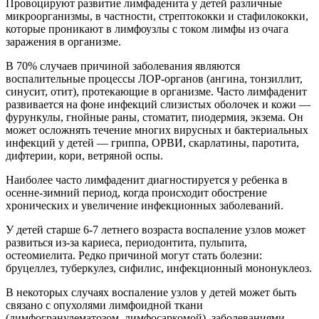
Провоцируют развитие лимфаденита у детей различные
микроорганизмы, в частности, стрептококки и стафилококки,
которые проникают в лимфоузлы с током лимфы из очага
заражения в организме.
В 70% случаев причиной заболевания являются
воспалительные процессы ЛОР-органов (ангина, тонзиллит,
синусит, отит), протекающие в организме. Часто лимфаденит
развивается на фоне инфекций слизистых оболочек и кожи —
фурункулы, гнойные раны, стоматит, пиодермия, экзема. Он
может осложнять течение многих вирусных и бактериальных
инфекций у детей — гриппа, ОРВИ, скарлатины, паротита,
дифтерии, кори, ветряной оспы.
Наиболее часто лимфаденит диагностируется у ребенка в
осенне-зимний период, когда происходит обострение
хронических и увеличение инфекционных заболеваний.
У детей старше 6-7 летнего возраста воспаление узлов может
развиться из-за кариеса, периодонтита, пульпита,
остеомиелита. Редко причиной могут стать болезни:
бруцеллез, туберкулез, сифилис, инфекционный мононуклеоз.
В некоторых случаях воспаление узлов у детей может быть
связано с опухолями лимфоидной ткани
(лимфогранулематозом, лимфосаркомой), заболеваниями