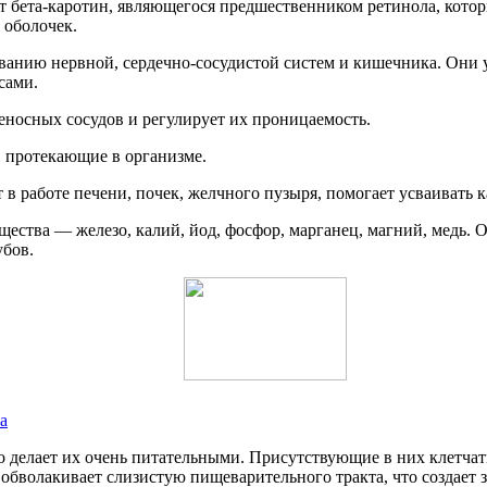
т бета-каротин, являющегося предшественником ретинола, кото
 оболочек.
нию нервной, сердечно-сосудистой систем и кишечника. Они ул
сами.
еносных сосудов и регулирует их проницаемость.
, протекающие в организме.
в работе печени, почек, желчного пузыря, помогает усваивать 
щества — железо, калий, йод, фосфор, марганец, магний, медь.
убов.
а
то делает их очень питательными. Присутствующие в них клетча
 обволакивает слизистую пищеварительного тракта, что создает