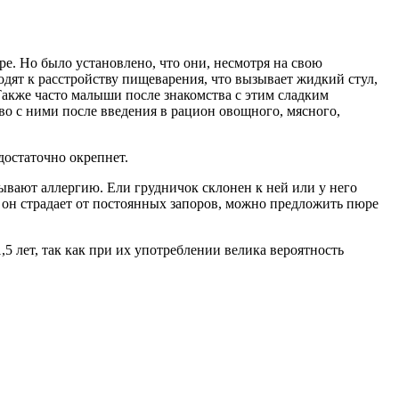
е. Но было установлено, что они, несмотря на свою
дят к расстройству пищеварения, что вызывает жидкий стул,
Также часто малыши после знакомства с этим сладким
о с ними после введения в рацион овощного, мясного,
достаточно окрепнет.
ывают аллергию. Ели грудничок склонен к ней или у него
е он страдает от постоянных запоров, можно предложить пюре
,5 лет, так как при их употреблении велика вероятность