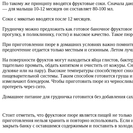
По такому же принципу вводятся фруктовые соки. Сначала дают
— для малыша 10-12 месяцев он составляет 80-100 мл.
Соки с мякотью вводятся после 12 месяцев.
Грудничку можно предложить как готовое баночное фруктовое 
прогулку, в поликлинику, гости) и высокое качество. Такое пю
При приготовлении пюре в домашних условиях важно помнить 
предпочтение отдается только местным и сезонным. Летом лу
На поверхности фруктов могут находиться яйца глистов, бакт
тщательно промыть, обдать кипятком и очистить от кожуры. С
духовке или на пару). Высокие температуры способствуют сни
пищеварительной системы. Таким способом готовится груша и 
измельчают блендером. Чтобы приготовить пюре из чернослива,
протереть через сито.
Домашнее питание для грудничка готовится без добавления сах
Стоит отметить, что фруктовое пюре является пищей не тольк
приготовления нельзя хранить и повторно использовать. Если и
закрыть банку с оставшимся содержимым и поставить в холодил