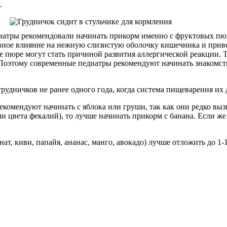
.
диатры рекомендовали начинать прикорм именно с фруктовых пюр
ивное влияние на нежную слизистую оболочку кишечника и приво
ые пюре могут стать причиной развития аллергической реакции. 
Поэтому современные педиатры рекомендуют начинать знакомств
удничков не ранее одного года, когда система пищеварения их 
комендуют начинать с яблока или груши, так как они редко выз
и цвета фекалий), то лучше начинать прикорм с банана. Если ж
т, киви, папайя, ананас, манго, авокадо) лучше отложить до 1-1