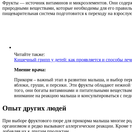
Фрукты — источник витаминов и микроэлементов. Они содержа
природными веществами, которые необходимы для его правильно
пищеварительная система подготовится к переходу на взрослу
Читайте также:
Кишечный грипп у детей: как проявляется и способы леч
Мнение врача:
Прикорм – важный этап в развитии малыша, и выбор пер
яблоки, груши, и персики. Эти фрукты обладают нежной 
того, они богаты витаминами и питательными веществами
внимание на реакцию малыша и консультироваться с пед
Опыт других людей
При выборе фруктового пюре для прикорма малыша многие род
организмом и редко вызывают аллергические реакции. Кроме т
добавляя их к другим продуктам.