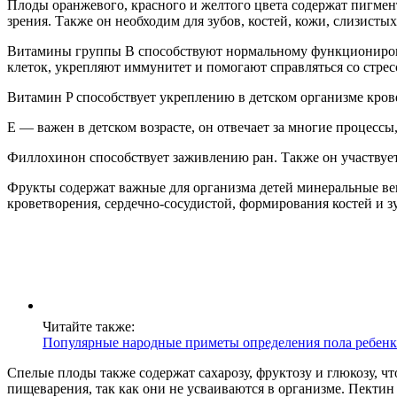
Плоды оранжевого, красного и желтого цвета содержат пигмен
зрения. Также он необходим для зубов, костей, кожи, слизистых
Витамины группы B способствуют нормальному функционирова
клеток, укрепляют иммунитет и помогают справляться со стрес
Витамин P способствует укреплению в детском организме кров
Е — важен в детском возрасте, он отвечает за многие процессы
Филлохинон способствует заживлению ран. Также он участвует 
Фрукты содержат важные для организма детей минеральные ве
кроветворения, сердечно-сосудистой, формирования костей и з
Читайте также:
Популярные народные приметы определения пола ребенк
Спелые плоды также содержат сахарозу, фруктозу и глюкозу, ч
пищеварения, так как они не усваиваются в организме. Пектин