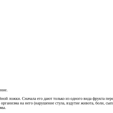
ние.
йной ложки. Сначала его дают только из одного вида фрукта пе
организма на него (нарушение стула, вздутие живота, боли, сып
рмы.