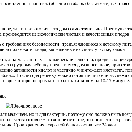
 осветленный напиток (обычно из яблок) без мякоти, начиная с
пюре, так и приготовить его дома самостоятельно. Преимуществ
ре производится из экологически чистых и качественных плодов,
о требованиях безопасности, предъявляющиеся к детскому пита
чше использовать плоды, выращенные на своем участке, зимой 
ерии, а на магазинных — химические вещества, продлевающие ср
начала грудному ребенку предлагается домашнее пюре, приготов
жению активности кислот и частично уничтожают клетчатку, поэ
яблоко. После года ребенку можно готовить питание из свежих
 надо его хорошо промыть и залить кипятком на 10-15 минут. З
ара.
о для малышей, но и для бактерий, поэтому оно должно быть вс
спользуется готовое магазинное питание, то после его вскрытия
ьник. Срок хранения вскрытой банки составляет 24 часа.