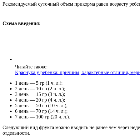
Рекомендуемый суточный объем прикорма равен возрасту ребен
Схема введения:
Читайте также:
Краснуха у ребенка: причины, характерные отличия, ме
1 день — 5 гр (1 ч. л.);
2 день — 10 гр (2 ч. л.);
3 день — 15 гр (3 ч. л.);
4 день — 20 гр (4 ч. л.);
5 день — 50 гр (10 ч. л.);
6 день — 70 гр (14 ч. л.);
7 день — 100 гр (20 ч. л.).
Следующий вид фрукта можно вводить не ранее чем через неде
отдельности.