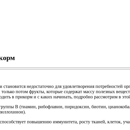
икорм
и становится недостаточно для удовлетворения потребностей орг
 только потом фрукты, которые содержат массу полезных вещес
дить в прикорм и с каких начинать, подробно рассмотрим в этой
группы B (тиамин, рибофлавин, пиридоксин, биотин, цианокобал
(филлохинон).
способствует повышению иммунитета, росту тканей, клеток, учас