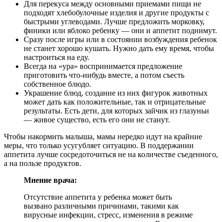
Для перекуса между основными приемами пищи не
подходят хлебобулочные изделия и другие продукты с
быстрыми углеводами. Лучше предложить морковку,
финики или яблоко ребенку — они и аппетит поднимут.
Сразу после игры или в состоянии возбуждения ребенок
не станет хорошо кушать. Нужно дать ему время, чтобы
настроиться на еду.
Всегда на «ура» воспринимается предложение
приготовить что-нибудь вместе, а потом съесть
собственное блюдо.
Украшение блюд, создание из них фигурок животных
может дать как положительные, так и отрицательные
результаты. Есть дети, для которых зайчик из глазуньи
— живое существо, есть его они не станут.
Чтобы накормить малыша, мамы нередко идут на крайние
меры, что только усугубляет ситуацию. В поддержании
аппетита лучше сосредоточиться не на количестве съеденного,
а на пользе продуктов.
Мнение врача:
Отсутствие аппетита у ребенка может быть
вызвано различными причинами, такими как
вирусные инфекции, стресс, изменения в режиме