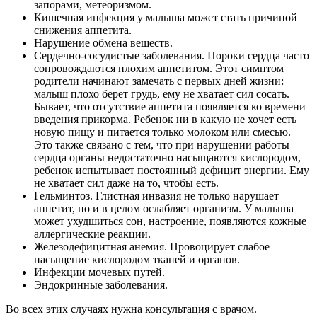
запорами, метеоризмом.
Кишечная инфекция у малыша может стать причиной
снижения аппетита.
Нарушение обмена веществ.
Сердечно-сосудистые заболевания. Пороки сердца часто
сопровождаются плохим аппетитом. Этот симптом
родители начинают замечать с первых дней жизни:
малыш плохо берет грудь, ему не хватает сил сосать.
Бывает, что отсутствие аппетита появляется ко времени
введения прикорма. Ребенок ни в какую не хочет есть
новую пищу и питается только молоком или смесью.
Это также связано с тем, что при нарушении работы
сердца органы недостаточно насыщаются кислородом,
ребенок испытывает постоянный дефицит энергии. Ему
не хватает сил даже на то, чтобы есть.
Гельминтоз. Глистная инвазия не только нарушает
аппетит, но и в целом ослабляет организм. У малыша
может ухудшиться сон, настроение, появляются кожные
аллергические реакции.
Железодефицитная анемия. Провоцирует слабое
насыщение кислородом тканей и органов.
Инфекции мочевых путей.
Эндокринные заболевания.
Во всех этих случаях нужна консультация с врачом.