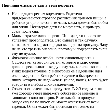
Причины отказа от еды в этом возрасте:
Не подходит режим кормления. Родители
придерживаются строгого расписания приемов пищи, а
ребенок упорно не ест в те часы, когда должен быть обед
или ужин. Некоторые дети не могут есть, к примеру,
сразу после сна.
Малыш тратит мало энергии. Иногда дети просто не
успевают проголодаться. Это бывает в тех случаях,
когда их часто кормят и редко выводят на прогулку. Чаду
не на что тратить энергию, поэтому и подкреплять силы
ему не нужно.
Физиологические особенности слюновыделения.
Существует категория детей, которым нужно очень
долго пережевывать твердую еду, т.к. количество слюны
у них недостаточное. У некоторых ее выделение идет
очень медленно. Если ребенок лучше и быстрее ест
пищу, которую не надо жевать (пюре, каша), то это будет
говорить о слабом слюновыделении.
Отказ от определенных продуктов. В 2-3 года малыш
уже хорошо умеет выражать собственное мнение и
защищать свою позицию. Если какой-то продукт в
блюде ему не по вкусу, он может отказаться от всей
тарелки. Отказ может быть основан не только на