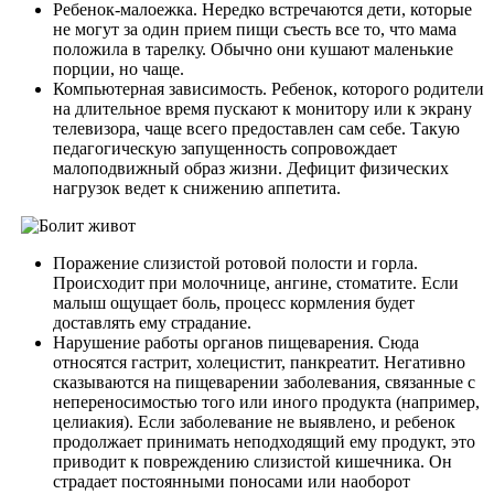
Ребенок-малоежка. Нередко встречаются дети, которые
не могут за один прием пищи съесть все то, что мама
положила в тарелку. Обычно они кушают маленькие
порции, но чаще.
Компьютерная зависимость. Ребенок, которого родители
на длительное время пускают к монитору или к экрану
телевизора, чаще всего предоставлен сам себе. Такую
педагогическую запущенность сопровождает
малоподвижный образ жизни. Дефицит физических
нагрузок ведет к снижению аппетита.
Поражение слизистой ротовой полости и горла.
Происходит при молочнице, ангине, стоматите. Если
малыш ощущает боль, процесс кормления будет
доставлять ему страдание.
Нарушение работы органов пищеварения. Сюда
относятся гастрит, холецистит, панкреатит. Негативно
сказываются на пищеварении заболевания, связанные с
непереносимостью того или иного продукта (например,
целиакия).
Если заболевание не выявлено, и ребенок
продолжает принимать неподходящий ему продукт, это
приводит к повреждению слизистой кишечника. Он
страдает постоянными поносами или наоборот