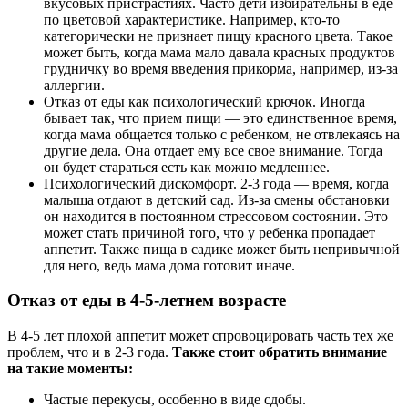
вкусовых пристрастиях. Часто дети избирательны в еде
по цветовой характеристике. Например, кто-то
категорически не признает пищу красного цвета. Такое
может быть, когда мама мало давала красных продуктов
грудничку во время введения прикорма, например, из-за
аллергии.
Отказ от еды как психологический крючок. Иногда
бывает так, что прием пищи — это единственное время,
когда мама общается только с ребенком, не отвлекаясь на
другие дела. Она отдает ему все свое внимание. Тогда
он будет стараться есть как можно медленнее.
Психологический дискомфорт. 2-3 года — время, когда
малыша отдают в детский сад. Из-за смены обстановки
он находится в постоянном стрессовом состоянии. Это
может стать причиной того, что у ребенка пропадает
аппетит. Также пища в садике может быть непривычной
для него, ведь мама дома готовит иначе.
Отказ от еды в 4-5-летнем возрасте
В 4-5 лет плохой аппетит может спровоцировать часть тех же
проблем, что и в 2-3 года.
Также стоит обратить внимание
на такие моменты:
Частые перекусы, особенно в виде сдобы.