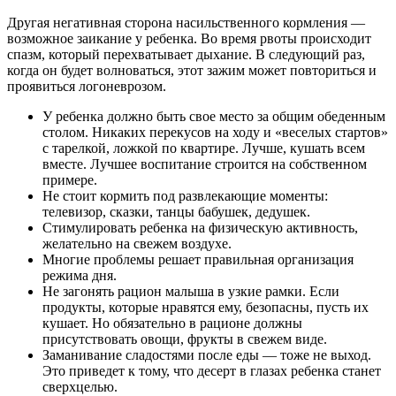
Другая негативная сторона насильственного кормления —
возможное заикание у ребенка. Во время рвоты происходит
спазм, который перехватывает дыхание. В следующий раз,
когда он будет волноваться, этот зажим может повториться и
проявиться логоневрозом.
У ребенка должно быть свое место за общим обеденным
столом. Никаких перекусов на ходу и «веселых стартов»
с тарелкой, ложкой по квартире. Лучше, кушать всем
вместе. Лучшее воспитание строится на собственном
примере.
Не стоит кормить под развлекающие моменты:
телевизор, сказки, танцы бабушек, дедушек.
Стимулировать ребенка на физическую активность,
желательно на свежем воздухе.
Многие проблемы решает правильная организация
режима дня.
Не загонять рацион малыша в узкие рамки. Если
продукты, которые нравятся ему, безопасны, пусть их
кушает. Но обязательно в рационе должны
присутствовать овощи, фрукты в свежем виде.
Заманивание сладостями после еды — тоже не выход.
Это приведет к тому, что десерт в глазах ребенка станет
сверхцелью.