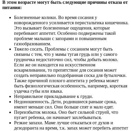
В этом возрасте могут быть следующие причины отказа от
питания:
Болезненные колики. Во время сосания у
новорожденного усиливается перистальтика кишечника.
Это вызывает болезненные ощущения, которые
перебивают аппетит. Особенно подвержены такой
проблеме малыши с запорами и повышенным
газообразованием.
Тяжело сосать. Проблемы с сосанием могут быть
связаны с тем, что у мамы тугая грудь или у самого
грудничка недостаточно сил, чтобы добыть молоко.
Если же он находится на искусственном
вскармливании, то препятствие для сосания может
создать неправильно подобранная соска для бутылочки.
Также причиной плохого аппетита у ребенка может
быть физиологическая особенность, например, короткая
уздечка губы или языка.
Неправильное прикладывание к груди.
Недоношенность. Дети, родившиеся раньше срока,
имеют меньше сил. Они больше спят и мало едят.
Переизбыток молока. Оно бьет сильной струей, что
пугает ребенка, он начинает захлебываться.
Резкие запахи. Маме лучше отказаться от духов и
дезодоранта на время, т.к. запах может перебить аппетит