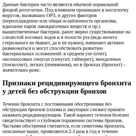
Данные бактерии часто являются обычной нормальной
флорой ротоглотки. Под влиянием проникших в носоглотку
вирусов, вызвавших ОРЗ, и других факторов
(переохлаждение или общая ослабленность организма,
вдыхание паров лакокрасочных веществ и пр.)
вышеотмеченные бактерии, ранее мирно существовавшие на
слизистой носовых ходов и в полости рта (ведь ничего
стерильного не бывает, да и не нужно), начинают активно
размножаться и могут способствовать развитию
бактериальных осложнений: в среднем ухе (отит),
околоносовых синусах (синусит, гайморит), миндалинах
(тонзиллит), легких (пневмония), но в бронхах (бронхит) –
значительно реже.
Признаки рецидивирующего бронхита
у детей без обструкции бронхов
Течение бронхита с постоянными обострениями без
обструкции бронхов (спазма и закупорки слизью) принято
называть рецидивирующим. Такой вариант течения болезни
свидетельствует о глубоком поражении системы бронхов.
Частыми обострения считаются, если симптомы бронхита,
описанные выше, проявляются 2-3 раза в год в течение