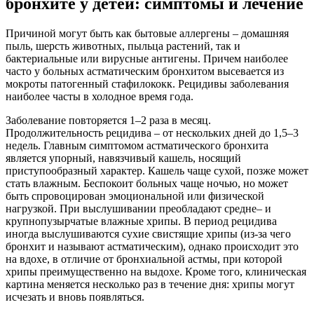
бронхите у детей: симптомы и лечение
Причиной могут быть как бытовые аллергены – домашняя
пыль, шерсть животных, пыльца растений, так и
бактериальные или вирусные антигены. Причем наиболее
часто у больных астматическим бронхитом высевается из
мокроты патогенный стафилококк. Рецидивы заболевания
наиболее часты в холодное время года.
Заболевание повторяется 1–2 раза в месяц.
Продолжительность рецидива – от нескольких дней до 1,5–3
недель. Главным симптомом астматического бронхита
является упорный, навязчивый кашель, носящий
приступообразный характер. Кашель чаще сухой, позже может
стать влажным. Беспокоит больных чаще ночью, но может
быть спровоцирован эмоциональной или физической
нагрузкой. При выслушивании преобладают средне– и
крупнопузырчатые влажные хрипы. В период рецидива
иногда выслушиваются сухие свистящие хрипы (из-за чего
бронхит и называют астматическим), однако происходит это
на вдохе, в отличие от бронхиальной астмы, при которой
хрипы преимущественно на выдохе. Кроме того, клиническая
картина меняется несколько раз в течение дня: хрипы могут
исчезать и вновь появляться.