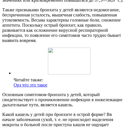
значениях или кратковременно повышаться до 37,5—38,0 °C).
Также признаками бронхита у детей являются недомогание,
беспричинная усталость, мышечная слабость, повышенная
утомляемость. Весьма характерны головные боли, снижение
аппетита. Поскольку острый бронхит, как правило,
развивается как осложнение вирусной респираторной
инфекции, то появление его симптомов часто трудно бывает
выявить вовремя.
Читайте также:
Орз что это такое
Основным симптомом бронхита у детей, который
свидетельствует о проникновении инфекции в нижележащие
дыхательные пути, является кашель.
Какой кашель у детей при бронхите в острой форме? Вв
начале заболевания сухой, т. е. не происходит выделения
мокроты и больной после приступа кашля не ощущает