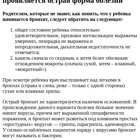
проявляется острая форма болезни
Родителям, которые не знают, как понять, что у ребенка
начинается бронхит, следует обратить на следующее:
общее состояние ребенка относительно
удовлетворительное, признаки интоксикации выражены
умеренно, лихорадка не выражена и
непродолжительная, дыхательная недостаточность не
отмечается;
кашель сначала со скудным, а затем более обильным
отхождением мокроты (сначала сухой, затем – влажный,
«мокротный»).
При осмотре ребенка врач выслушивает над легкими в
бронхах (справа и слева, реже – только с одной стороны)
сухие или влажные хрипы.
Острый бронхит не характеризуется наличием осложнений. В
происхождении данного варианта болезни большое значение
имеют вирусы, причем нет выраженной специфичности
поражения, и бронхит может развиться под влиянием простых
«простудных» вирусов — гриппа, парагриппа, аденовирусов.
У сильно ослабленных пациентов наряду с вирусами бронхит
могут вызывать и бактерии.