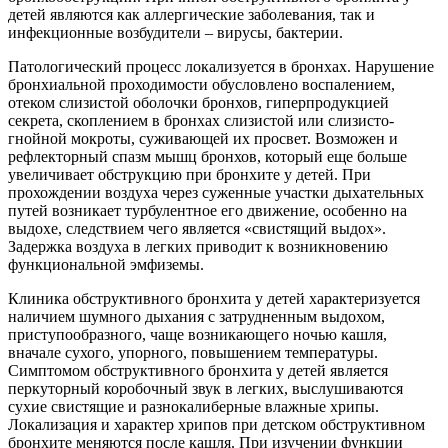
детей являются как аллергические заболевания, так и
инфекционные возбудители – вирусы, бактерии.
Патологический процесс локализуется в бронхах. Нарушение
бронхиальной проходимости обусловлено воспалением,
отеком слизистой оболочки бронхов, гиперпродукцией
секрета, скоплением в бронхах слизистой или слизисто-
гнойной мокроты, суживающей их просвет. Возможен и
рефлекторный спазм мышц бронхов, который еще больше
увеличивает обструкцию при бронхите у детей. При
прохождении воздуха через суженные участки дыхательных
путей возникает турбулентное его движение, особенно на
выдохе, следствием чего является «свистящий выдох».
Задержка воздуха в легких приводит к возникновению
функциональной эмфиземы.
Клиника обструктивного бронхита у детей характеризуется
наличием шумного дыхания с затрудненным выдохом,
приступообразного, чаще возникающего ночью кашля,
вначале сухого, упорного, повышением температуры.
Симптомом обструктивного бронхита у детей является
перкуторный коробочный звук в легких, выслушиваются
сухие свистящие и разнокалиберные влажные хрипы.
Локализация и характер хрипов при детском обструктивном
бронхите меняются после кашля. При изучении функции