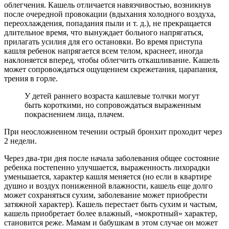
облегчения. Кашель отличается навязчивостью, возникнув
после очередной провокации (вдыхания холодного воздуха,
переохлаждения, попадания пыли и т. д.), не прекращается
длительное время, что вынуждает больного напрягаться,
прилагать усилия для его остановки. Во время приступа
кашля ребенок напрягается всем телом, краснеет, иногда
наклоняется вперед, чтобы облегчить откашливание. Кашель
может сопровождаться ощущением скрежетания, царапания,
трения в горле.
У детей раннего возраста кашлевые толчки могут
быть короткими, но сопровождаться выраженным
покраснением лица, плачем.
При неосложненном течении острый бронхит проходит через
2 недели.
Через два-три дня после начала заболевания общее состояние
ребенка постепенно улучшается, выраженность лихорадки
уменьшается, характер кашля меняется (но если в квартире
душно и воздух пониженной влажности, кашель еще долго
может сохраняться сухим, заболевание может приобрести
затяжной характер). Кашель перестает быть сухим и частым,
кашель приобретает более влажный, «мокротный» характер,
становится реже. Мамам и бабушкам в этом случае он может