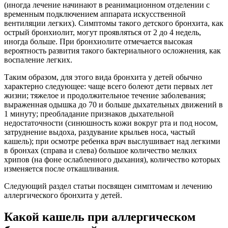
(иногда лечение начинают в реанимационном отделении с
временным подключением аппарата искусственной
вентиляции легких). Симптомы такого детского бронхита, как
острый бронхиолит, могут проявляться от 2 до 4 недель,
иногда больше. При бронхиолите отмечается высокая
вероятность развития такого бактериального осложнения, как
воспаление легких.
Таким образом, для этого вида бронхита у детей обычно
характерно следующее: чаще всего болеют дети первых лет
жизни; тяжелое и продолжительное течение заболевания;
выраженная одышка до 70 и больше дыхательных движений в
1 минуту; преобладание признаков дыхательной
недостаточности (синюшность кожи вокруг рта и под носом,
затруднение выдоха, раздувание крыльев носа, частый
кашель); при осмотре ребенка врач выслушивает над легкими
в бронхах (справа и слева) большое количество мелких
хрипов (на фоне ослабленного дыхания), количество которых
изменяется после откашливания.
Следующий раздел статьи посвящен симптомам и лечению
аллергического бронхита у детей.
Какой кашель при аллергическом