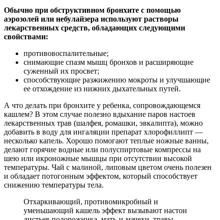
Обычно при обструктивном бронхите с помощью
аэрозолей или небулайзера используют растворы
лекарственных средств, обладающих следующими
свойствами:
противовоспалительные;
снимающие спазм мышц бронхов и расширяющие
суженный их просвет;
способствующие разжижению мокроты и улучшающие
ее отхождение из нижних дыхательных путей.
А что делать при бронхите у ребенка, сопровождающемся
кашлем? В этом случае полезно вдыхание паров настоев
лекарственных трав (шалфея, ромашки, эвкалипта), можно
добавить в воду для ингаляции препарат хлорофиллипт —
несколько капель. Хорошо помогают теплые ножные ванны,
делают горячие водные или полуспиртовые компрессы на
шею или икроножные мышцы при отсутствии высокой
температуры. Чай с малиной, липовым цветом очень полезен
и обладает потогонным эффектом, который способствует
снижению температуры тела.
Отхаркивающий, противомикробный и
уменьшающий кашель эффект вызывают настои
листьев подорожника, мать-и-мачехи, травы