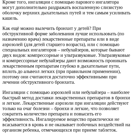
Кроме того, ингаляции с помощью парового ингалятора
могут дополнительно раздражать воспаленную слизистую
оболочку верхних дыхательных путей и тем самым усиливать
кашель.
Как ещё можно вылечить бронхит у детей? При
обструктивной форме заболевания лучше использовать (по
назначению врача) лекарственные препараты или в виде
аэрозолей (для детей старшего возраста), или с помощью
специальных ингаляторов – небулайзеров, которые бывают
двух видов: компрессорные и ультразвуковые. Ультразвуковые
и компрессорные небулайзеры дают возможность проникать
лекарственным препаратам глубоко в дыхательные пути,
вплоть до альвеол легких (при правильном применении),
поэтому они считаются достаточно эффективными при
лечении обструктивного бронхита.
Ингаляции с помощью аэрозолей или небулайзера – наиболее
быстрый метод доставки лекарственных препаратов в бронхи
и легкие. Лекарственные аэрозоли при ингаляции действуют
только на очаг болезни – бронхи и легкие, что позволяет
сократить количество препарата и повысить его
эффективность. Ингалируемое вещество практически не
всасывается в кровь и не оказывает побочных воздействий на
организм ребенка, отмечающихся при приеме таблеток.