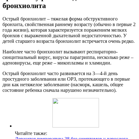
бронхиолита
Острый бронхиолит – тяжелая форма обструктивного
бронхита, свойственная раннему возрасту (обычно в первые 2
года жизни), которая характеризуется поражением мелких
бронхов с выраженной дыхательной недостаточностью. У
детей старшего возраста бронхиолит встречается очень редко.
Наиболее часто бронхиолит вызывают респираторно-
синцитиальный вирус, вирусы парагриппа, несколько реже –
аденовирусы, еще реже – микоплазмы и хламидии.
Острый бронхиолит часто развивается на 3—4-й день
простудного заболевания или ОРЗ, протекающего в первые
дни как нетяжелое заболевание (насморк, кашель, общее
состояние ребенка сначала нарушено незначительно).
Читайте также:
Держится температура 38 без симптомов у взрослого