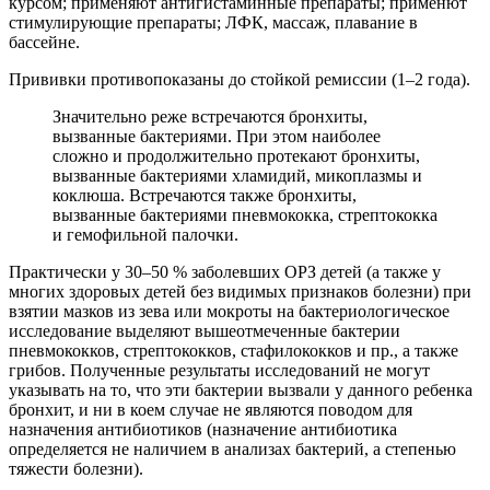
курсом; применяют антигистаминные препараты; применют
стимулирующие препараты; ЛФК, массаж, плавание в
бассейне.
Прививки противопоказаны до стойкой ремиссии (1–2 года).
Значительно реже встречаются бронхиты,
вызванные бактериями. При этом наиболее
сложно и продолжительно протекают бронхиты,
вызванные бактериями хламидий, микоплазмы и
коклюша. Встречаются также бронхиты,
вызванные бактериями пневмококка, стрептококка
и гемофильной палочки.
Практически у 30–50 % заболевших ОРЗ детей (а также у
многих здоровых детей без видимых признаков болезни) при
взятии мазков из зева или мокроты на бактериологическое
исследование выделяют вышеотмеченные бактерии
пневмококков, стрептококков, стафилококков и пр., а также
грибов. Полученные результаты исследований не могут
указывать на то, что эти бактерии вызвали у данного ребенка
бронхит, и ни в коем случае не являются поводом для
назначения антибиотиков (назначение антибиотика
определяется не наличием в анализах бактерий, а степенью
тяжести болезни).