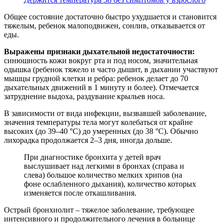
Общее состояние достаточно быстро ухудшается и становится
тяжелым, ребенок малоподвижен, сонлив, отказывается от
еды.
Выражены признаки дыхательной недостаточности:
синюшность кожи вокруг рта и под носом, значительная
одышка (ребенок тяжело и часто дышит, в дыхании участвуют
мышцы грудной клетки и ребра: ребенок делает до 70
дыхательных движений в 1 минуту и более). Отмечается
затруднение выдоха, раздувание крыльев носа.
В зависимости от вида инфекции, вызвавшей заболевание,
значения температуры тела могут колебаться от крайне
высоких (до 39–40 °C) до умеренных (до 38 °C). Обычно
лихорадка продолжается 2–3 дня, иногда дольше.
При диагностике бронхита у детей врач
выслушивает над легкими в бронхах (справа и
слева) большое количество мелких хрипов (на
фоне ослабленного дыхания), количество которых
изменяется после откашливания.
Острый бронхиолит – тяжелое заболевание, требующее
интенсивного и продолжительного лечения в больнице