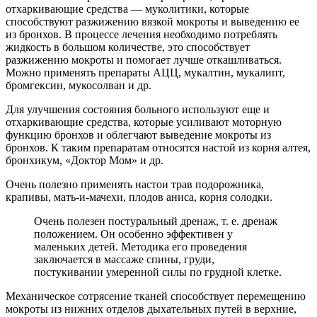
отхаркивающие средства — муколитики, которые
способствуют разжижению вязкой мокроты и выведению ее
из бронхов. В процессе лечения необходимо потреблять
жидкость в большом количестве, это способствует
разжижению мокроты и помогает лучше откашливаться.
Можно применять препараты АЦЦ, мукалтин, мукалипт,
бромгексин, мукосолван и др.
Для улучшения состояния больного используют еще и
отхаркивающие средства, которые усиливают моторную
функцию бронхов и облегчают выведение мокроты из
бронхов. К таким препаратам относятся настой из корня алтея,
бронхикум, «Доктор Мом» и др.
Очень полезно применять настои трав подорожника,
крапивы, мать-и-мачехи, плодов аниса, корня солодки.
Очень полезен постуральный дренаж, т. е. дренаж
положением. Он особенно эффективен у
маленьких детей. Методика его проведения
заключается в массаже спины, груди,
постукивании умеренной силы по грудной клетке.
Механическое сотрясение тканей способствует перемещению
мокроты из нижних отделов дыхательных путей в верхние,