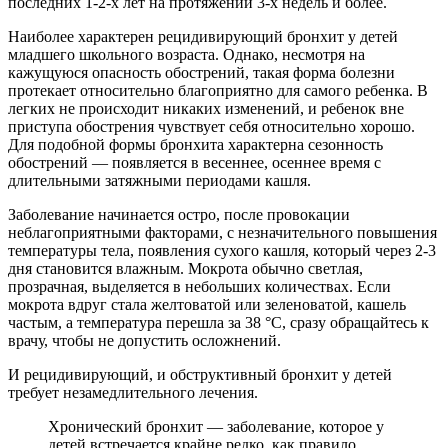
последних 1-2-х лет на протяжении 3-х недель и более.
Наиболее характерен рецидивирующий бронхит у детей
младшего школьного возраста. Однако, несмотря на
кажущуюся опасность обострений, такая форма болезни
протекает относительно благоприятно для самого ребенка. В
легких не происходит никаких изменений, и ребенок вне
приступа обострения чувствует себя относительно хорошо.
Для подобной формы бронхита характерна сезонность
обострений — появляется в весеннее, осеннее время с
длительными затяжными периодами кашля.
Заболевание начинается остро, после провокации
неблагоприятными факторами, с незначительного повышения
температуры тела, появления сухого кашля, который через 2-3
дня становится влажным. Мокрота обычно светлая,
прозрачная, выделяется в небольших количествах. Если
мокрота вдруг стала желтоватой или зеленоватой, кашель
частым, а температура перешла за 38 °С, сразу обращайтесь к
врачу, чтобы не допустить осложнений.
И рецидивирующий, и обструктивный бронхит у детей
требует незамедлительного лечения.
Хронический бронхит — заболевание, которое у
детей встречается крайне редко, как правило,