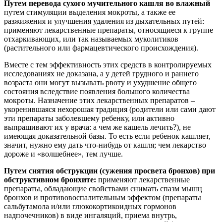
Путем перевода сухого мучительного кашля во влажный
путем стимуляции выделения мокроты, а также ее
разжижения и улучшения удаления из дыхательных путей:
применяют лекарственные препараты, относящиеся к группе
отхаркивающих, или так называемых муколитиков
(растительного или фармацевтического происхождения).
Вместе с тем эффективность этих средств в контролируемых
исследованиях не доказана, а у детей грудного и раннего
возраста они могут вызывать рвоту и ухудшение общего
состояния вследствие появления большого количества
мокроты. Назначение этих лекарственных препаратов –
укоренившаяся нехорошая традиция (родители или сами дают
эти препараты заболевшему ребенку, или активно
выпрашивают их у врача: а чем же кашель лечить?), не
имеющая доказательной базы. То есть если ребенок кашляет,
значит, нужно ему дать что-нибудь от кашля; чем лекарство
дороже и «волшебнее», тем лучше.
Путем снятия обструкции (сужения просвета бронхов) при
обструктивном бронхите:
применяют лекарственные
препараты, обладающие свойствами снимать спазм мышц
бронхов и противовоспалительным эффектом (препараты
сальбутамола и/или глюкокортикоидных гормонов
надпочечников) в виде ингаляций, приема внутрь,