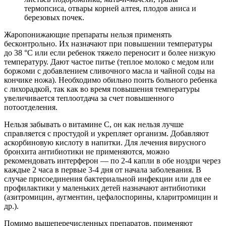
термопсиса, отвары корней алтея, плодов аниса и
березовых почек.
Жаропонижающие препараты нельзя применять
бесконтрольно. Их назначают при повышении температуры
до 38 °С или если ребенок тяжело переносит и более низкую
температуру. Дают частое питье (теплое молоко с медом или
боржоми с добавлением сливочного масла и чайной соды на
кончике ножа). Необходимо обильно поить больного ребенка
с лихорадкой, так как во время повышения температуры
увеличивается теплоотдача за счет повышенного
потоотделения.
Нельзя забывать о витамине С, он как нельзя лучше
справляется с простудой и укрепляет организм. Добавляют
аскорбиновую кислоту в напитки. Для лечения вирусного
бронхита антибиотики не применяются, можно
рекомендовать интерферон — по 2-4 капли в обе ноздри через
каждые 2 часа в первые 3-4 дня от начала заболевания. В
случае присоединения бактериальной инфекции или для ее
профилактики у маленьких детей назначают антибиотики
(азитромицин, аугментин, цефалоспорины, кларитромицин и
др.).
Помимо вышеперечисленных препаратов, применяют