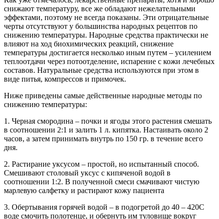
снижают температуру, все же обладают нежелательными
эффектами, поэтому не всегда показаны. Эти отрицательные
черты отсутствуют у большинства народных рецептов по
снижению температуры. Народные средства практически не
влияют на ход биохимических реакций, снижение
температуры достигается несколько иным путем – усилением
теплоотдачи через потоотделение, испарение с кожи лечебных
составов. Натуральные средства используются при этом в
виде питья, компрессов и примочек.
Ниже приведены самые действенные народные методы по
снижению температуры:
1. Черная смородина – почки и ягоды этого растения смешать
в соотношении 2:1 и залить 1 л. кипятка. Настаивать около 2
часов, а затем принимать внутрь по 150 гр. в течение всего
дня.
2. Растирание уксусом – простой, но испытанный способ.
Смешивают столовый уксус с кипяченой водой в
соотношении 1:2. В полученной смеси смачивают чистую
марлевую салфетку и растирают кожу пациента
3. Обертывания горячей водой – в подогретой до 40 – 420С
воде смочить полотенце, и обернуть им туловище вокруг