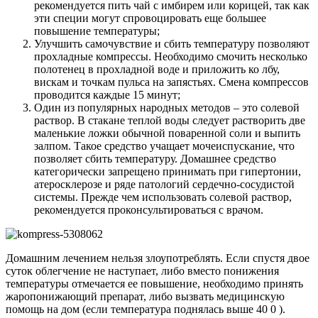
рекомендуется пить чай с имбирем или корицей, так как
эти специи могут спровоцировать еще большее
повышение температуры;
Улучшить самочувствие и сбить температуру позволяют
прохладные компрессы. Необходимо смочить несколько
полотенец в прохладной воде и приложить ко лбу,
вискам и точкам пульса на запястьях. Смена компрессов
проводится каждые 15 минут;
Один из популярных народных методов – это солевой
раствор. В стакане теплой воды следует растворить две
маленькие ложки обычной поваренной соли и выпить
залпом. Такое средство учащает мочеиспускание, что
позволяет сбить температуру. Домашнее средство
категорически запрещено принимать при гипертонии,
атеросклерозе и ряде патологий сердечно-сосудистой
системы. Прежде чем использовать солевой раствор,
рекомендуется проконсультироваться с врачом.
Домашним лечением нельзя злоупотреблять. Если спустя двое
суток облегчение не наступает, либо вместо понижения
температуры отмечается ее повышение, необходимо принять
жаропонижающий препарат, либо вызвать медицинскую
помощь на дом (если температура поднялась выше 40 0 ).