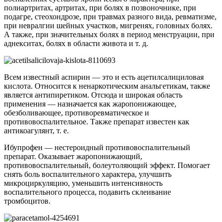
полиартритах, артритах, при болях в позвоночнике, при
подагре, стеохондрозе, при травмах разного вида, ревматизме,
при невралгии шейных участков, мигренях, головных болях.
А также, при значительных болях в период менструации, при
аднекситах, болях в области живота и т. д.
Всем известный аспирин — это и есть ацетилсалициловая
кислота. Относится к ненаркотическим анальгетикам, также
является антипиретиком. Отсюда и широкая область
применения — назначается как жаропонижающее,
обезболивающее, противоревматическое и
противовоспалительное. Также препарат известен как
антикоагулянт, т. е.
Ибупрофен — нестероидный противовоспалительный
препарат. Оказывает жаропонижающий,
противовоспалительный, болеутоляющий эффект. Помогает
снять боль воспалительного характера, улучшить
микроциркуляцию, уменьшить интенсивность
воспалительного процесса, подавить склеивание
тромбоцитов.