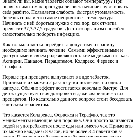
Знаете ли вы, какие таблетки сбивают температуру? При
первых симптомах простуды человек начинает чувствовать
себя разбито. Появляется слабость, быстрая утомляемость,
болезнь горла и что самое неприятное – температура.
Начинать с ней бороться нужно с тех пор, как отметка
превысит 37,3-37,5 градусов. До этого организм способен
самостоятельно побороть инфекцию.
Как только отметка перейдет за допустимую границу
необходимо начинать лечение. Самыми эффективными и
доступными в своем роде являются такие медикаменты как:
Аспирин, Панадол, Парацетамол, Колдрекс, Фервекс и
Терафлю.
Первые три препарата выпускают в виде таблеток.
Принимать их можно 2 раза в сутки после еды по одной
капсуле. Обычно эффект достигается довольно быстро. Для
деток существует своя дозировка и даже «вариация» этих
препаратов. Но касательно данного вопроса стоит беседовать
с детским терапевтом.
Что касается Колдрекса, Фервекса и Терафлю, так это
медикаменты имеющие вид порошка. Они просто заливаются
водой и употребляются после еды или вместо чая. Применять
их можно каждые 6-8 часов, но не более 3-4 пакетиков за
сутки. В основном облегчение таблетки от температуры