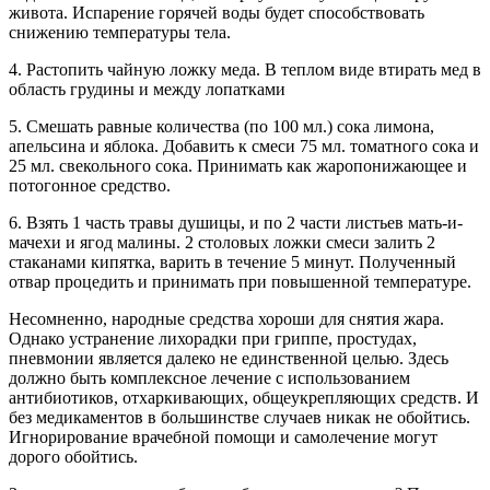
живота. Испарение горячей воды будет способствовать
снижению температуры тела.
4. Растопить чайную ложку меда. В теплом виде втирать мед в
область грудины и между лопатками
5. Смешать равные количества (по 100 мл.) сока лимона,
апельсина и яблока. Добавить к смеси 75 мл. томатного сока и
25 мл. свекольного сока. Принимать как жаропонижающее и
потогонное средство.
6. Взять 1 часть травы душицы, и по 2 части листьев мать-и-
мачехи и ягод малины. 2 столовых ложки смеси залить 2
стаканами кипятка, варить в течение 5 минут. Полученный
отвар процедить и принимать при повышенной температуре.
Несомненно, народные средства хороши для снятия жара.
Однако устранение лихорадки при гриппе, простудах,
пневмонии является далеко не единственной целью. Здесь
должно быть комплексное лечение с использованием
антибиотиков, отхаркивающих, общеукрепляющих средств. И
без медикаментов в большинстве случаев никак не обойтись.
Игнорирование врачебной помощи и самолечение могут
дорого обойтись.