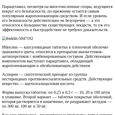
Парацетамол, несмотря на многочисленные споры, ведущиеся
вокруг его безопасности, по-прежнему остается самым
популярным жаропонижающим средством. И если уровень
его безопасности действительно не безупречен — а это
относится к большинству существующих лекарств, то уж его
эффективность и быстродействие не требуют доказательств.
Ибуклин — капсуловидные таблетки в пленочной оболочке
оранжевого цвета, относятся к препаратам анальгетиков-
антипиретиков с комбинированным составом. Действующим
компонентом выступает парацетамол, обладающий
жаропонижающим и обезболивающим действием
Аспирин — синтетический препарат из группы
нестероидных противовоспалительных средств. Действующее
вещество — ацетилсалициловая кислота.
Форма выпуска таблеток: по 0,25 и 0,5 г — 10, 20 и 100 штук
в упаковке. Второй вариант — таблетки покрытые оболочкой,
которая растворяется в кишечнике, не раздражают желудок —
по 300 мг, 100 мг и 50 мг.
Как уже отмечалось, лекарственные препараты, хотя и хорошо