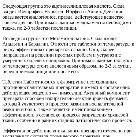
Следующая группа это ацетилсалициловая кислота. Сюда
входит Ибупрофен. Нурофен. Ибуфен и Адвил. Действие
оказывается аналогичное, правда, действующее вещество
совсем другое. Принимать данные медикаменты необходимо
также, по 2-3 таблетки после пищи.
Последняя группа это Метамизол натрия. Сюда входит
Анальгин и Баралгин. Отнести эти таблетки от температуры к
числу эффективных препаратов сложно. Они, скорее
направлены на решении простых проблем и устранение
умеренных болевых синдромов. Принимать данные таблетки
от температуры стоит аналогичным образом, по 2-3 за сутки,
перед приемом пищи или после его.
Таблетки Найз относятся к фармгруппе нестероидных
противовоспалительных препаратов и имеют в составе одно
действующее вещество — нимесулид. Активный компонент
препарата способен избирательно деактивировать фермент,
который учувствует в процессе развития воспалительной
реакции и боли. Также таблетки имеют доказанную
эффективность в остановке процесса разрушения хрящевой
ткани, особенно в ранних стадиях патологического процесса.
Эффективное действие уникального препарата отмечено при
воспалениях суставов хронического характера, при