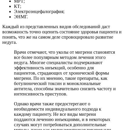
МРТ;
КТ;
Электроэнцефалография;
ЭНМГ.
Каждый из представленных видов обследований даст
возможность точно оценить состояние здоровья пациента и
понять, что же на самом деле спровоцировало развитие
недуга.
Врачи отмечают, что уколы от мигрени становятся
все более популярным методом лечения этого
недуга. Многие специалисты подчеркивают
эффективность инъекций, особенно для
пациентов, страдающих от хронической формы
мигрени. По их мнению, такие препараты, как
ботулинический токсин и моноклональные
антитела, способны значительно снизить частоту и
интенсивность приступов.
Однако врачи также предостерегают о
необходимости индивидуального подхода к
каждому пациенту. Не все виды мигрени
поддаются лечению инъекциями, и в некоторых
случаях могут потребоваться дополнительные
методы, такие как медикаментозная терапия или