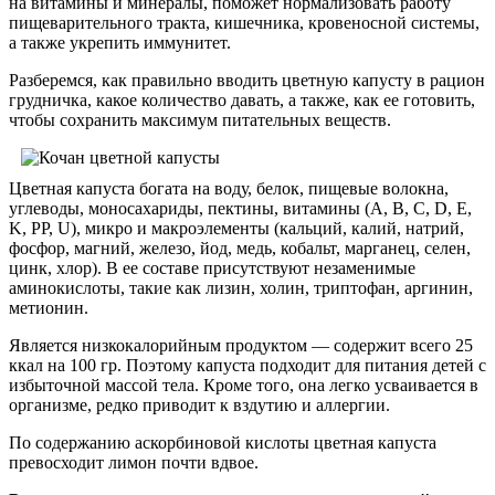
на витамины и минералы, поможет нормализовать работу
пищеварительного тракта, кишечника, кровеносной системы,
а также укрепить иммунитет.
Разберемся, как правильно вводить цветную капусту в рацион
грудничка, какое количество давать, а также, как ее готовить,
чтобы сохранить максимум питательных веществ.
Цветная капуста богата на воду, белок, пищевые волокна,
углеводы, моносахариды, пектины, витамины (A, B, C, D, E,
K, PP, U), микро и макроэлементы (кальций, калий, натрий,
фосфор, магний, железо, йод, медь, кобальт, марганец, селен,
цинк, хлор). В ее составе присутствуют незаменимые
аминокислоты, такие как лизин, холин, триптофан, аргинин,
метионин.
Является низкокалорийным продуктом — содержит всего 25
ккал на 100 гр. Поэтому капуста подходит для питания детей с
избыточной массой тела. Кроме того, она легко усваивается в
организме, редко приводит к вздутию и аллергии.
По содержанию аскорбиновой кислоты цветная капуста
превосходит лимон почти вдвое.