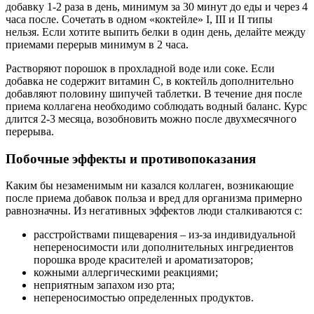
добавку 1-2 раза в день, минимум за 30 минут до еды и через 4
часа после. Сочетать в одном «коктейле» I, III и II типы
нельзя. Если хотите выпить белки в один день, делайте между
приемами перерыв минимум в 2 часа.
Растворяют порошок в прохладной воде или соке. Если
добавка не содержит витамин С, в коктейль дополнительно
добавляют половину шипучей таблетки. В течение дня после
приема коллагена необходимо соблюдать водный баланс. Курс
длится 2-3 месяца, возобновить можно после двухмесячного
перерыва.
Побочные эффекты и противопоказания
Каким бы незаменимым ни казался коллаген, возникающие
после приема добавок польза и вред для организма примерно
равнозначны. Из негативных эффектов люди сталкиваются с:
расстройствами пищеварения – из-за индивидуальной
непереносимости или дополнительных ингредиентов
порошка вроде красителей и ароматизаторов;
кожными аллергическими реакциями;
неприятным запахом изо рта;
непереносимостью определенных продуктов.