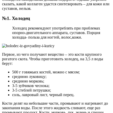
сказать, какой коллаген удастся синтезировать – для кожи или
суставов, нельзя.
№1. Холодец
Холодец рекомендуют употреблять при проблемах
опорно-двигательного аппарата, суставов. Порция
холодца- польза для ногтей, волос,кожи.
Первое, из чего получают вещество – это кости крупного
рогатого скота. Чтобы приготовить холодец, на 3,5 л воды
берут:
500 г говяжьих костей, можно с мясом;
среднюю луковицу;
среднюю морковь;
3-5 зубчиков чеснока;
3-5 стеблей петрушки;
соль, лавровый лист, черный перец.
Кости делят на небольшие части, промывают и нагревают до
закипания воды. После этого жидкость сливают, еще раз
промывают продукт. Кости, морковь, лук, зелень и специи