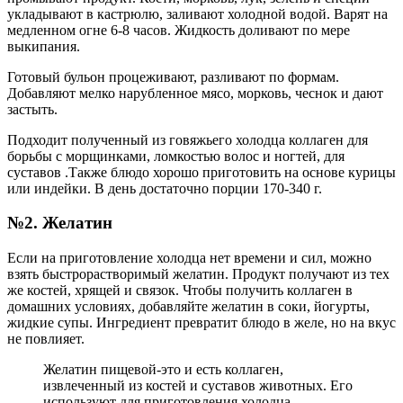
укладывают в кастрюлю, заливают холодной водой. Варят на
медленном огне 6-8 часов. Жидкость доливают по мере
выкипания.
Готовый бульон процеживают, разливают по формам.
Добавляют мелко нарубленное мясо, морковь, чеснок и дают
застыть.
Подходит полученный из говяжьего холодца коллаген для
борьбы с морщинками, ломкостью волос и ногтей, для
суставов .Также блюдо хорошо приготовить на основе курицы
или индейки. В день достаточно порции 170-340 г.
№2. Желатин
Если на приготовление холодца нет времени и сил, можно
взять быстрорастворимый желатин. Продукт получают из тех
же костей, хрящей и связок. Чтобы получить коллаген в
домашних условиях, добавляйте желатин в соки, йогурты,
жидкие супы. Ингредиент превратит блюдо в желе, но на вкус
не повлияет.
Желатин пищевой-это и есть коллаген,
извлеченный из костей и суставов животных. Его
используют для приготовления холодца,