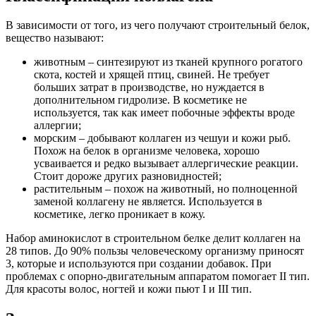
В зависимости от того, из чего получают строительный белок,
вещество называют:
животным – синтезируют из тканей крупного рогатого
скота, костей и хрящей птиц, свиней. Не требует
больших затрат в производстве, но нуждается в
дополнительном гидролизе. В косметике не
используется, так как имеет побочные эффекты вроде
аллергии;
морским – добывают коллаген из чешуи и кожи рыб.
Похож на белок в организме человека, хорошо
усваивается и редко вызывает аллергические реакции.
Стоит дороже других разновидностей;
растительным – похож на животный, но полноценной
заменой коллагену не является. Используется в
косметике, легко проникает в кожу.
Набор аминокислот в строительном белке делит коллаген на
28 типов. До 90% пользы человеческому организму приносят
3, которые и используются при создании добавок. При
проблемах с опорно-двигательным аппаратом помогает II тип.
Для красоты волос, ногтей и кожи пьют I и III тип.