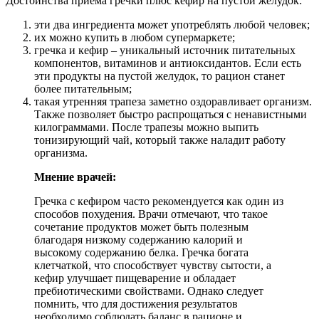
Достоинства приема гречки плюс кефир на пустой желудок:
эти два ингредиента может употреблять любой человек;
их можно купить в любом супермаркете;
гречка и кефир – уникальный источник питательных
компонентов, витаминов и антиоксидантов. Если есть
эти продукты на пустой желудок, то рацион станет
более питательным;
такая утренняя трапеза заметно оздоравливает организм.
Также позволяет быстро распрощаться с ненавистными
килограммами. После трапезы можно выпить
тонизирующий чай, который также наладит работу
организма.
Мнение врачей:
Гречка с кефиром часто рекомендуется как один из
способов похудения. Врачи отмечают, что такое
сочетание продуктов может быть полезным
благодаря низкому содержанию калорий и
высокому содержанию белка. Гречка богата
клетчаткой, что способствует чувству сытости, а
кефир улучшает пищеварение и обладает
пребиотическими свойствами. Однако следует
помнить, что для достижения результатов
необходимо соблюдать баланс в рационе и