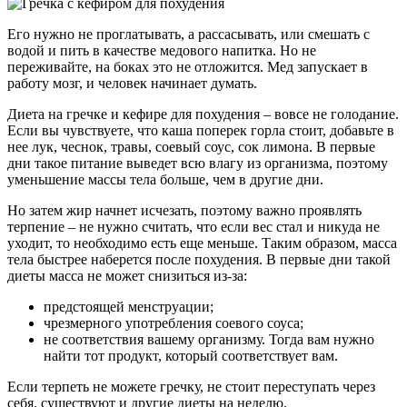
Его нужно не проглатывать, а рассасывать, или смешать с
водой и пить в качестве медового напитка. Но не
переживайте, на боках это не отложится. Мед запускает в
работу мозг, и человек начинает думать.
Диета на гречке и кефире для похудения – вовсе не голодание.
Если вы чувствуете, что каша поперек горла стоит, добавьте в
нее лук, чеснок, травы, соевый соус, сок лимона. В первые
дни такое питание выведет всю влагу из организма, поэтому
уменьшение массы тела больше, чем в другие дни.
Но затем жир начнет исчезать, поэтому важно проявлять
терпение – не нужно считать, что если вес стал и никуда не
уходит, то необходимо есть еще меньше. Таким образом, масса
тела быстрее наберется после похудения. В первые дни такой
диеты масса не может снизиться из-за:
предстоящей менструации;
чрезмерного употребления соевого соуса;
не соответствия вашему организму. Тогда вам нужно
найти тот продукт, который соответствует вам.
Если терпеть не можете гречку, не стоит переступать через
себя, существуют и другие диеты на неделю.