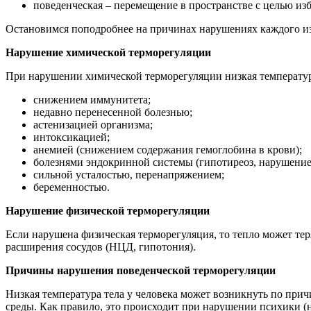
поведенческая – перемещение в пространстве с целью из
Остановимся поподробнее на причинах нарушениях каждого из
Нарушение химической терморегуляции
При нарушении химической терморегуляции низкая температур
снижением иммунитета;
недавно перенесенной болезнью;
астенизацией организма;
интоксикацией;
анемией (снижением содержания гемоглобина в крови);
болезнями эндокринной системы (гипотиреоз, нарушени
сильной усталостью, перенапряжением;
беременностью.
Нарушение физической терморегуляции
Если нарушена физическая терморегуляция, то тепло может тер
расширения сосудов (НЦД, гипотония).
Причины нарушения поведенческой терморегуляции
Низкая температура тела у человека может возникнуть по при
среды. Как правило, это происходит при нарушении психики (н