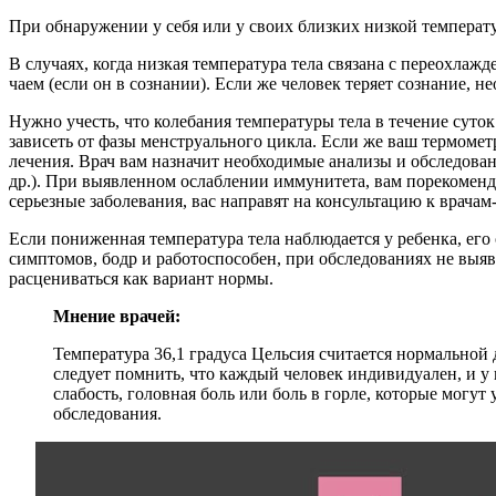
При обнаружении у себя или у своих близких низкой температ
В случаях, когда низкая температура тела связана с переохлаж
чаем (если он в сознании). Если же человек теряет сознание, 
Нужно учесть, что колебания температуры тела в течение суто
зависеть от фазы менструального цикла. Если же ваш термометр
лечения. Врач вам назначит необходимые анализы и обследов
др.). При выявленном ослаблении иммунитета, вам порекомен
серьезные заболевания, вас направят на консультацию к врачам-
Если пониженная температура тела наблюдается у ребенка, его
симптомов, бодр и работоспособен, при обследованиях не выяв
расцениваться как вариант нормы.
Мнение врачей:
Температура 36,1 градуса Цельсия считается нормальной 
следует помнить, что каждый человек индивидуален, и у
слабость, головная боль или боль в горле, которые могут
обследования.