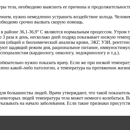
уры тела, необходимо выяснить ее причины и продолжительность
дением, нужно немедленно устранить воздействие холода. Челове
необходимо срочно вызвать скорую помощь.
к в районе 36,1-36,9° С являются нормальным процессом. Утром
 3 раза в день, несколько дней подряд показывает низкую темпе
ания (общий и биохимический анализы крови, ЭКГ, УЗИ, рентге
дуют щадящий режим дня, рациональное питание, иммуностимул
специалистам (кардиологу, онкологу, эндокринологу и т.д.).
 обязательно нужно показать врачу. Если же при низкой темпера
лено какой-либо патологии, а температура на протяжении жизни 
для большинства людей. Врачи утверждают, что такой показатель
 некоторых людей температура тела может немного колебаться. 
 указывать на начало заболевания. Если такие признаки присутст