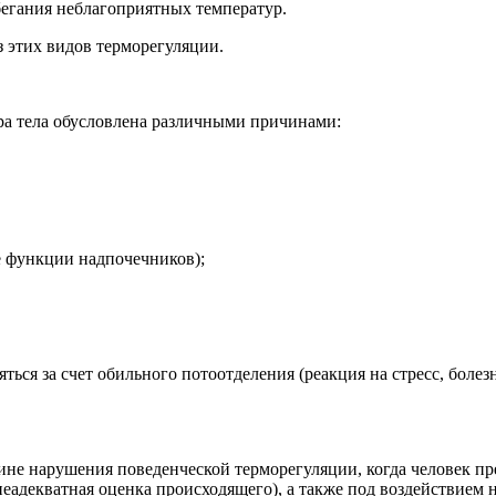
бегания неблагоприятных температур.
 этих видов терморегуляции.
а тела обусловлена различными причинами:
е функции надпочечников);
яться за счет обильного потоотделения (реакция на стресс, бол
чине нарушения поведенческой терморегуляции, когда человек 
еадекватная оценка происходящего), а также под воздействием н