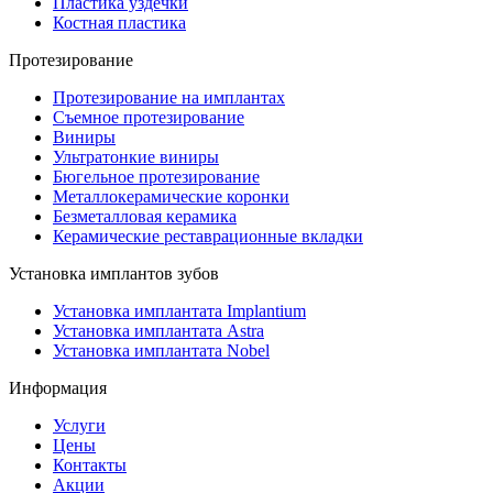
Пластика уздечки
Костная пластика
Протезирование
Протезирование на имплантах
Съемное протезирование
Виниры
Ультратонкие виниры
Бюгельное протезирование
Металлокерамические коронки
Безметалловая керамика
Керамические реставрационные вкладки
Установка имплантов зубов
Установка имплантата Implantium
Установка имплантата Astra
Установка имплантата Nobel
Информация
Услуги
Цены
Контакты
Акции