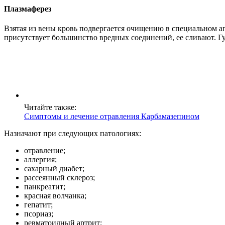
Плазмаферез
Взятая из вены кровь подвергается очищению в специальном ап
присутствует большинство вредных соединений, ее сливают. Гу
Читайте также:
Симптомы и лечение отравления Карбамазепином
Назначают при следующих патологиях:
отравление;
аллергия;
сахарный диабет;
рассеянный склероз;
панкреатит;
красная волчанка;
гепатит;
псориаз;
ревматоидный артрит;