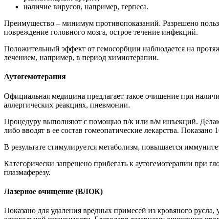
наличие вирусов, например, герпеса.
Преимущество – минимум противопоказаний. Разрешено пользо
повреждение головного мозга, острое течение инфекций.
Положительный эффект от гемосорбции наблюдается на протя
лечением, например, в период химиотерапии.
Аутогемотерапия
Официальная медицина предлагает такое очищение при наличи
аллергических реакциях, пневмонии.
Процедуру выполняют с помощью п/к или в/м инъекций. Делаю
либо вводят в ее состав гомеопатические лекарства. Показано
В результате стимулируется метаболизм, повышается иммуните
Категорически запрещено прибегать к аутогемотерапии при гл
плазмаферезу.
Лазерное очищение (ВЛОК)
Показано для удаления вредных примесей из кровяного русла,