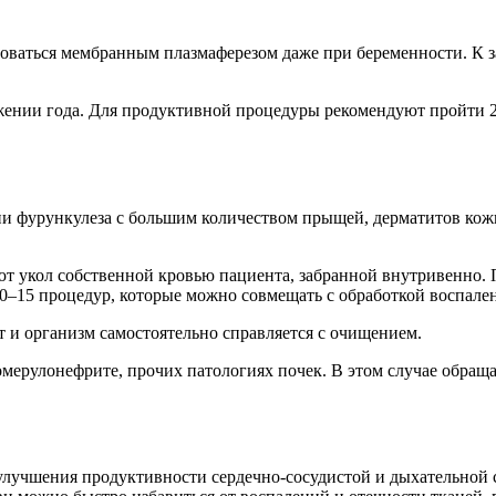
ваться мембранным плазмаферезом даже при беременности. К зап
жении года. Для продуктивной процедуры рекомендуют пройти 
и фурункулеза с большим количеством прыщей, дерматитов кожи
т укол собственной кровью пациента, забранной внутривенно.
 10–15 процедур, которые можно совмещать с обработкой воспал
т и организм самостоятельно справляется с очищением.
омерулонефрите, прочих патологиях почек. В этом случае обращ
 улучшения продуктивности сердечно-сосудистой и дыхательной 