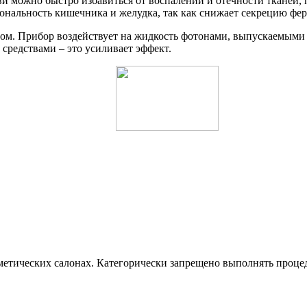
и можно быстро избавиться от воспалений и отечности тканей,
ональность кишечника и желудка, так как снижает секрецию фе
ом. Прибор воздействует на жидкость фотонами, выпускаемыми
редствами – это усиливает эффект.
сметических салонах. Категорически запрещено выполнять процед