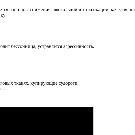
тся часто для снижения алкогольной интоксикации, качественно
ку:
дит бессонница, устраняется агрессивность.
говых тканях, купирующие судороги.
а.