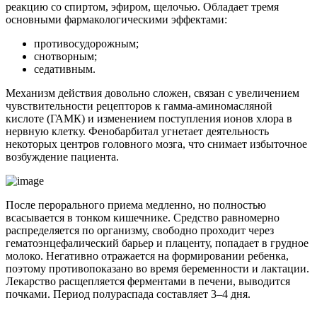
реакцию со спиртом, эфиром, щелочью. Обладает тремя
основными фармакологическими эффектами:
противосудорожным;
снотворным;
седативным.
Механизм действия довольно сложен, связан с увеличением
чувствительности рецепторов к гамма-аминомасляной
кислоте (ГАМК) и изменением поступления ионов хлора в
нервную клетку. Фенобарбитал угнетает деятельность
некоторых центров головного мозга, что снимает избыточное
возбуждение пациента.
После перорального приема медленно, но полностью
всасывается в тонком кишечнике. Средство равномерно
распределяется по организму, свободно проходит через
гематоэнцефалический барьер и плаценту, попадает в грудное
молоко. Негативно отражается на формировании ребенка,
поэтому противопоказано во время беременности и лактации.
Лекарство расщепляется ферментами в печени, выводится
почками. Период полураспада составляет 3–4 дня.