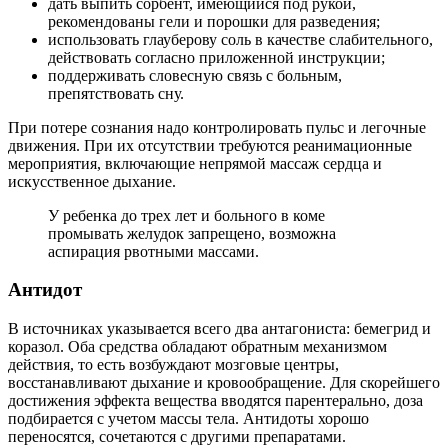
дать выпить сорбент, имеющийся под рукой,
рекомендованы гели и порошки для разведения;
использовать глауберову соль в качестве слабительного,
действовать согласно приложенной инструкции;
поддерживать словесную связь с больным,
препятствовать сну.
При потере сознания надо контролировать пульс и легочные
движения. При их отсутствии требуются реанимационные
мероприятия, включающие непрямой массаж сердца и
искусственное дыхание.
У ребенка до трех лет и больного в коме
промывать желудок запрещено, возможна
аспирация рвотными массами.
Антидот
В источниках указывается всего два антагониста: бемегрид и
коразол. Оба средства обладают обратным механизмом
действия, то есть возбуждают мозговые центры,
восстанавливают дыхание и кровообращение. Для скорейшего
достижения эффекта вещества вводятся парентерально, доза
подбирается с учетом массы тела. Антидоты хорошо
переносятся, сочетаются с другими препаратами.