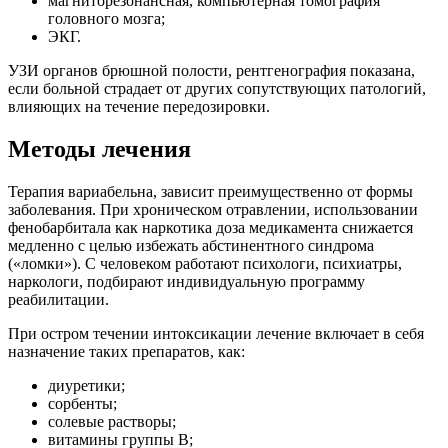
магниторезонансная, компьютерная томография
головного мозга;
ЭКГ.
УЗИ органов брюшной полости, рентгенография показана,
если больной страдает от других сопутствующих патологий,
влияющих на течение передозировки.
Методы лечения
Терапия вариабельна, зависит преимущественно от формы
заболевания. При хроническом отравлении, использовании
фенобарбитала как наркотика доза медикамента снижается
медленно с целью избежать абстинентного синдрома
(«ломки»). С человеком работают психологи, психиатры,
наркологи, подбирают индивидуальную программу
реабилитации.
При остром течении интоксикации лечение включает в себя
назначение таких препаратов, как:
диуретики;
сорбенты;
солевые растворы;
витамины группы В;