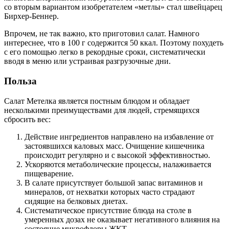
со вторым вариантом изобретателем «метлы» стал швейцарец
Бирхер-Беннер.
Впрочем, не так важно, кто приготовил салат. Намного
интереснее, что в 100 г содержится 50 ккал. Поэтому похудеть
с его помощью легко в рекордные сроки, систематически
вводя в меню или устраивая разгрузочные дни.
Польза
Салат Метелка является постным блюдом и обладает
несколькими преимуществами для людей, стремящихся
сбросить вес:
Действие ингредиентов направлено на избавление от
застоявшихся каловых масс. Очищение кишечника
происходит регулярно и с высокой эффективностью.
Ускоряются метаболические процессы, налаживается
пищеварение.
В салате присутствует большой запас витаминов и
минералов, от нехватки которых часто страдают
сидящие на белковых диетах.
Систематическое присутствие блюда на столе в
умеренных дозах не оказывает негативного влияния на
состояние микрофлоры ЖКТ.