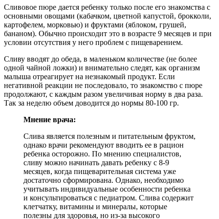
Сливовое пюре дается ребенку только после его знакомства с
основными овощами (кабачком, цветной капустой, брокколи,
картофелем, морковью) и фруктами (яблоком, грушей,
бананом). Обычно происходит это в возрасте 9 месяцев и при
условии отсутствия у него проблем с пищеварением.
Сливу вводят до обеда, в маленьком количестве (не более
одной чайной ложки) и внимательно следят, как организм
малыша отреагирует на незнакомый продукт. Если
негативной реакции не последовало, то знакомство с пюре
продолжают, с каждым разом увеличивая норму в два раза.
Так за неделю объем доводится до нормы 80-100 гр.
Мнение врача:
Слива является полезным и питательным фруктом,
однако врачи рекомендуют вводить ее в рацион
ребенка осторожно. По мнению специалистов,
сливу можно начинать давать ребенку с 8-9
месяцев, когда пищеварительная система уже
достаточно сформирована. Однако, необходимо
учитывать индивидуальные особенности ребенка
и консультироваться с педиатром. Слива содержит
клетчатку, витамины и минералы, которые
полезны для здоровья, но из-за высокого