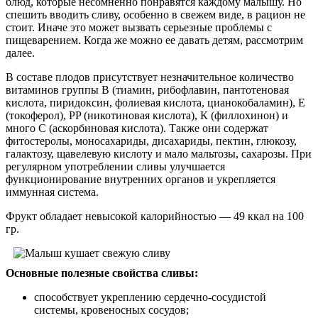
блюд, которые несомненно понравятся каждому малышу. Но
спешить вводить сливу, особенно в свежем виде, в рацион не
стоит. Иначе это может вызвать серьезные проблемы с
пищеварением. Когда же можно ее давать детям, рассмотрим
далее.
В составе плодов присутствует незначительное количество
витаминов группы B (тиамин, рибофлавин, пантотеновая
кислота, пиридоксин, фолиевая кислота, цианокобаламин), E
(токоферол), PP (никотиновая кислота), К (филлохинон) и
много C (аскорбиновая кислота). Также они содержат
фитостеролы, моносахариды, дисахариды, пектин, глюкозу,
галактозу, щавелевую кислоту и мало мальтозы, сахарозы. При
регулярном употреблении сливы улучшается
функционирование внутренних органов и укрепляется
иммунная система.
Фрукт обладает невысокой калорийностью — 49 ккал на 100
гр.
Основные полезные свойства сливы:
способствует укреплению сердечно-сосудистой
системы, кровеносных сосудов;