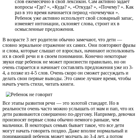
слов ежемесячно в свой лексикон. Сам активно задает
вопросы
«
Где?
»
,
«
Куда?
»
,
«
Откуда?
»
,
«
Почему?
»
. Как
раз в это время начинается период
«
почемучки
»
.
Ребенок уже активно использует свой словарный запас,
изменяет интонации, склоняет слова, строит их в
осмысленные предложения.
В возрасте 3 лет родители обычно замечают, что дети —
словно зеркальное отражение их самих. Они повторяют фразы
и слова, которые слышат от взрослых, начинают использовать
их в своей речи и в своем понимании. Конечно некоторые
звуки еще ребенок не может произнести правильно, но он
очень старается и начинает составлять предложения уже из 3-
4, а позже из 4-5 слов. Очень скоро он сможет рассуждать и
делать свои первые выводы. Это самое лучшее время, чтобы
начать учить стихи, читать книги.
Все этапы развития речи — это золотой стандарт. Но в
реальности очень часто можно услышать от мам и пап, что их
дети развиваются совершенно по-другому. Например, девочки
произносят первые слова обычно немного раньше, чем
мальчики. В некоторых семьях бывает такое, что все дети
могут начать говорить поздно. Даже вполне нормальный и
понимающий ребенок может молчать до 3-4 лет, а потом