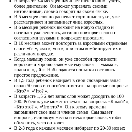
В возрасте 3-4 месяцев начинает интенсивно гулить,
более длительно. Он может управлять своими
интонациями, словно говорит на своем языке.
В 5 месяцев словно распевает гортанные звуки, уже
рассматривает и запоминает лица взрослых.
В 6 месяцев ребенок выходит на новую стадию и
начинает уже лепетать, активно повторяет слоги с
согласными звуками и подражает взрослым.
В 10 месяцев может повторить за взрослыми отдельные
слоги
«
ба
»
,
«
ма
»
,
«
па
»
, при этом комбинирует их в
различном порядке.
Когда малышу годик, он уже способен произнести
короткие и хорошо знакомые ему слова —
«
мама
»
,
«
папа
»
,
«
дай
»
. Наблюдаются попытки составить
простое предложение.
В 1,5 года ребенок набирает в свой словарный запас
около 50 слов и способен ответить на простые вопросы:
«
Кто?
»
,
«
Что?
»
.
В возрасте 1,5-2 лет запас слов может доходить до 100-
200. Ребенок уже может отвечать на вопросы:
«
Какой?
»
,
«
Кто это?
»
,
«
Что это?
»
. Он к этому времени
запоминает свое имя и членов семьи. Сам задает
вопросы, используя жесты и некоторые слова, чтобы
объяснить, чего он хочет.
В 2-3 года с каждым месяцем набирает по 20-30 новых