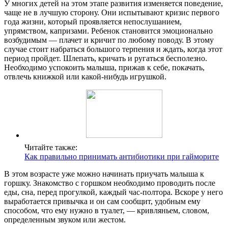
У многих детей на этом этапе развития изменяется поведение,
чаще не в лучшую сторону. Они испытывают кризис первого
года жизни, который проявляется непослушанием,
упрямством, капризами. Ребенок становится эмоционально
возбудимым — плачет и кричит по любому поводу. В этому
случае стоит набраться большого терпения и ждать, когда этот
период пройдет. Шлепать, кричать и ругаться бесполезно.
Необходимо успокоить малыша, прижав к себе, покачать,
отвлечь книжкой или какой-нибудь игрушкой.
Читайте также:
Как правильно принимать антибиотики при гайморите
В этом возрасте уже можно начинать приучать малыша к
горшку. Знакомство с горшком необходимо проводить после
еды, сна, перед прогулкой, каждый час-полтора. Вскоре у него
выработается привычка и он сам сообщит, удобным ему
способом, что ему нужно в туалет, — кривляньем, словом,
определенным звуком или жестом.