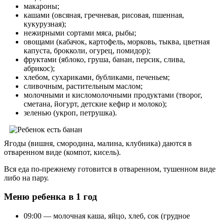
макароны;
кашами (овсяная, гречневая, рисовая, пшенная,
кукурузная);
нежирными сортами мяса, рыбы;
овощами (кабачок, картофель, морковь, тыква, цветная
капуста, брокколи, огурец, помидор);
фруктами (яблоко, груша, банан, персик, слива,
абрикос);
хлебом, сухариками, бубликами, печеньем;
сливочным, растительным маслом;
молочными и кисломолочными продуктами (творог,
сметана, йогурт, детские кефир и молоко);
зеленью (укроп, петрушка).
Ягоды (вишня, смородина, малина, клубника) даются в
отваренном виде (компот, кисель).
Вся еда по-прежнему готовится в отваренном, тушенном виде
либо на пару.
Меню ребенка в 1 год
09:00 — молочная каша, яйцо, хлеб, сок (грудное