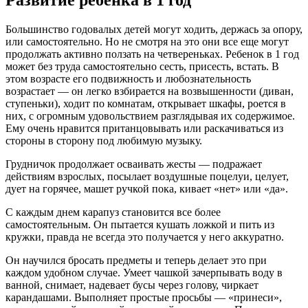
Большинство годовалых детей могут ходить, держась за опору,
или самостоятельно. Но не смотря на это они все еще могут
продолжать активно ползать на четвереньках. Ребенок в 1 год
может без труда самостоятельно сесть, присесть, встать. В
этом возрасте его подвижность и любознательность
возрастает — он легко взбирается на возвышенности (диван,
ступеньки), ходит по комнатам, открывает шкафы, роется в
них, с огромным удовольствием разглядывая их содержимое.
Ему очень нравится пританцовывать или раскачиваться из
стороны в сторону под любимую музыку.
Грудничок продолжает осваивать жесты — подражает
действиям взрослых, посылает воздушные поцелуи, целует,
дует на горячее, машет ручкой пока, кивает «нет» или «да».
С каждым днем карапуз становится все более
самостоятельным. Он пытается кушать ложкой и пить из
кружки, правда не всегда это получается у него аккуратно.
Он научился бросать предметы и теперь делает это при
каждом удобном случае. Умеет чашкой зачерпывать воду в
ванной, снимает, надевает бусы через голову, чиркает
карандашами. Выполняет простые просьбы — «принеси»,