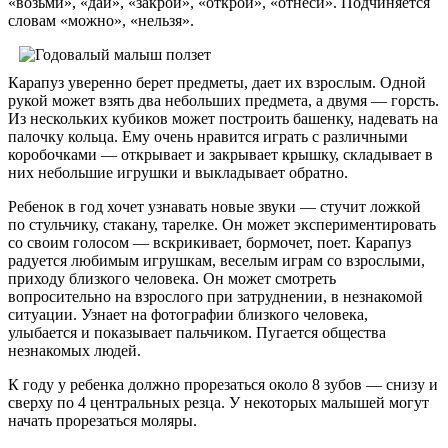
«возьми», «дай», «закрой», «открой», «отнеси». Подчиняется
словам «можно», «нельзя».
Карапуз уверенно берет предметы, дает их взрослым. Одной
рукой может взять два небольших предмета, а двумя — горсть.
Из нескольких кубиков может построить башенку, надевать на
палочку кольца. Ему очень нравится играть с различными
коробочками — открывает и закрывает крышку, складывает в
них небольшие игрушки и выкладывает обратно.
Ребенок в год хочет узнавать новые звуки — стучит ложкой
по стульчику, стакану, тарелке. Он может экспериментировать
со своим голосом — вскрикивает, бормочет, поет. Карапуз
радуется любимым игрушкам, веселым играм со взрослыми,
приходу близкого человека. Он может смотреть
вопросительно на взрослого при затруднении, в незнакомой
ситуации. Узнает на фотографии близкого человека,
улыбается и показывает пальчиком. Пугается общества
незнакомых людей.
К году у ребенка должно прорезаться около 8 зубов — снизу и
сверху по 4 центральных резца. У некоторых малышей могут
начать прорезаться моляры.