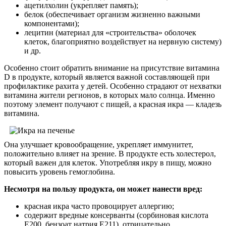
ацетилхолин (укрепляет память);
белок (обеспечивает организм жизненно важными
компонентами);
лецитин (материал для «строительства» оболочек
клеток, благоприятно воздействует на нервную систему)
и др.
Особенно стоит обратить внимание на присутствие витамина
D в продукте, который является важной составляющей при
профилактике рахита у детей. Особенно страдают от нехватки
витамина жители регионов, в которых мало солнца. Именно
поэтому элемент получают с пищей, а красная икра — кладезь
витамина.
Она улучшает кровообращение, укрепляет иммунитет,
положительно влияет на зрение. В продукте есть холестерол,
который важен для клеток. Употребляя икру в пищу, можно
повысить уровень гемоглобина.
Несмотря на пользу продукта, он может нанести вред:
красная икра часто провоцирует аллергию;
содержит вредные консерванты (сорбиновая кислота
Е200, бензоат натрия Е211), отрицательно