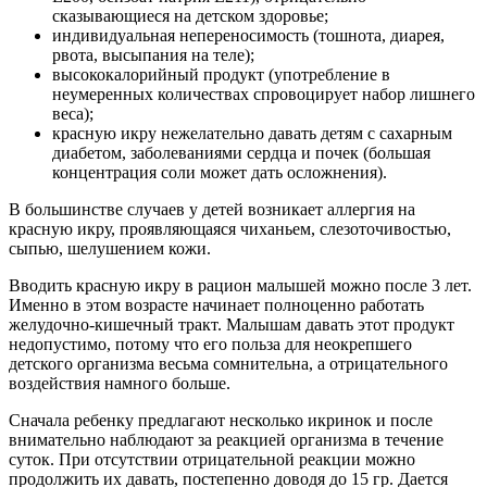
сказывающиеся на детском здоровье;
индивидуальная непереносимость (тошнота, диарея,
рвота, высыпания на теле);
высококалорийный продукт (употребление в
неумеренных количествах спровоцирует набор лишнего
веса);
красную икру нежелательно давать детям с сахарным
диабетом, заболеваниями сердца и почек (большая
концентрация соли может дать осложнения).
В большинстве случаев у детей возникает аллергия на
красную икру, проявляющаяся чиханьем, слезоточивостью,
сыпью, шелушением кожи.
Вводить красную икру в рацион малышей можно после 3 лет.
Именно в этом возрасте начинает полноценно работать
желудочно-кишечный тракт. Малышам давать этот продукт
недопустимо, потому что его польза для неокрепшего
детского организма весьма сомнительна, а отрицательного
воздействия намного больше.
Сначала ребенку предлагают несколько икринок и после
внимательно наблюдают за реакцией организма в течение
суток. При отсутствии отрицательной реакции можно
продолжить их давать, постепенно доводя до 15 гр. Дается