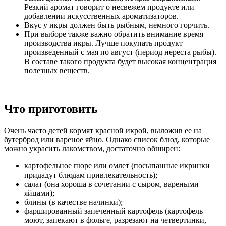
Резкий аромат говорит о несвежем продукте или
добавлении искусственных ароматизаторов.
Вкус у икры должен быть рыбным, немного горчить.
При выборе также важно обратить внимание время
производства икры. Лучше покупать продукт
произведенный с мая по август (период нереста рыбы).
В составе такого продукта будет высокая концентрация
полезных веществ.
Что приготовить
Очень часто детей кормят красной икрой, выложив ее на
бутерброд или вареное яйцо. Однако список блюд, которые
можно украсить лакомством, достаточно обширен:
картофельное пюре или омлет (посыпанные икринки
придадут блюдам привлекательность);
салат (она хороша в сочетании с сыром, вареными
яйцами);
блины (в качестве начинки);
фаршированный запеченный картофель (картофель
моют, запекают в фольге, разрезают на четвертинки,