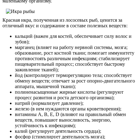
маленькому организму.
Красная икра, полученная из лососевых рыб, ценится за
отличный вкус и содержание в составе полезных веществ:
кальций (важен для костей, обеспечивает силу волос и
зубов);
марганец (влияет на работу нервной системы, мозга;
образование, рост костной ткани; помогает иммунитету
противостоять различным инфекциям; стабилизирует
пищеварительный процесс; способствует быстрому
заживление тканей);
йод (контролирует терморегуляцию тела; способствует
обмену веществ; отвечает за рост опорно-двигательного
аппарата, мышечной ткани);
полиненасыщенные жирные кислоты (регулируют
процесс развития и роста детского организма);
натрий (нормализует давление);
железо (в нем нуждаются органы кроветворения);
витамины A, B, E, D (влияют на правильный обмен
веществ, повышают выносливость, энергию,
устойчивость к инфекциям);
калий (регулирует деятельность сердца);
фосфор (стимулирует деятельность мозга);