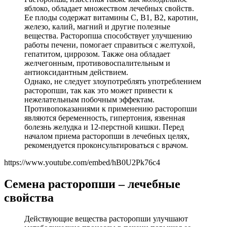
яблоко, обладает множеством лечебных свойств.
Ее плоды содержат витамины С, В1, В2, каротин,
железо, калий, магний и другие полезные
вещества. Расторопша способствует улучшению
работы печени, помогает справиться с желтухой,
гепатитом, циррозом. Также она обладает
желчегонным, противовоспалительным и
антиоксидантным действием.
Однако, не следует злоупотреблять употреблением
расторопши, так как это может привести к
нежелательным побочным эффектам.
Противопоказаниями к применению расторопши
являются беременность, гипертония, язвенная
болезнь желудка и 12-перстной кишки. Перед
началом приема расторопши в лечебных целях,
рекомендуется проконсультироваться с врачом.
https://www.youtube.com/embed/hB0U2Pk76c4
Семена расторопши – лечебные
свойства
Действующие вещества расторопши улучшают