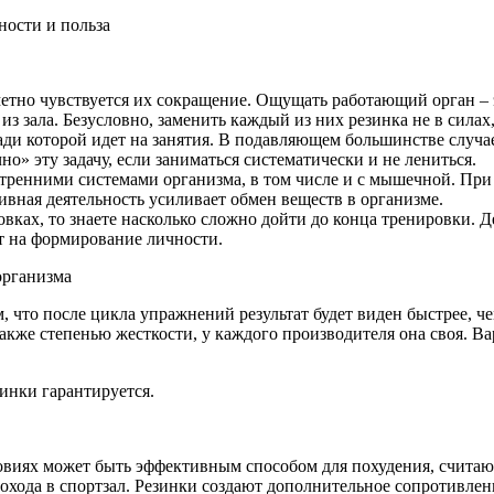
ности и польза
метно чувствуется их сокращение. Ощущать работающий орган – 
з зала. Безусловно, заменить каждый из них резинка не в силах,
ади которой идет на занятия. В подавляющем большинстве случ
» эту задачу, если заниматься систематически и не лениться.
утренними системами организма, в том числе и с мышечной. Пр
вная деятельность усиливает обмен веществ в организме.
овках, то знаете насколько сложно дойти до конца тренировки. 
т на формирование личности.
 что после цикла упражнений результат будет виден быстрее, ч
кже степенью жесткости, у каждого производителя она своя. Ва
инки гарантируется.
овиях может быть эффективным способом для похудения, счита
хода в спортзал. Резинки создают дополнительное сопротивлен