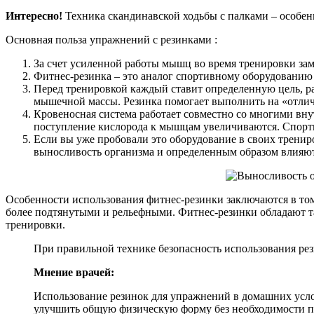
Интересно!
Техника скандинавской ходьбы с палками – особен
Основная польза упражнений с резинками :
За счет усиленной работы мышц во время тренировки за
Фитнес-резинка – это аналог спортивному оборудованию и
Перед тренировкой каждый ставит определенную цель, р
мышечной массы. Резинка помогает выполнить на «отлично
Кровеносная система работает совместно со многими вн
поступление кислорода к мышцам увеличиваются. Спорти
Если вы уже пробовали это оборудование в своих тренир
выносливость организма и определенным образом влияю
Особенности использования фитнес-резинки заключаются в том,
более подтянутыми и рельефными. Фитнес-резинки обладают та
тренировки.
При правильной технике безопасность использования рез
Мнение врачей:
Использование резинок для упражнений в домашних усл
улучшить общую физическую форму без необходимости по