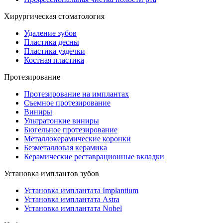
Хирургическая стоматология
Удаление зубов
Пластика десны
Пластика уздечки
Костная пластика
Протезирование
Протезирование на имплантах
Съемное протезирование
Виниры
Ультратонкие виниры
Бюгельное протезирование
Металлокерамические коронки
Безметалловая керамика
Керамические реставрационные вкладки
Установка имплантов зубов
Установка имплантата Implantium
Установка имплантата Astra
Установка имплантата Nobel