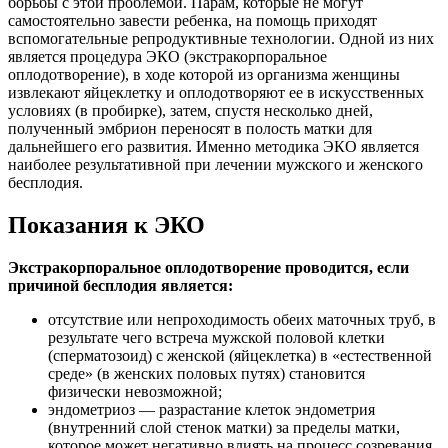
борьбы с этой проблемой. Парам, которые не могут
самостоятельно завести ребенка, на помощь приходят
вспомогательные репродуктивные технологии. Одной из них
является процедура ЭКО (экстракорпоральное
оплодотворение), в ходе которой из организма женщины
извлекают яйцеклетку и оплодотворяют ее в искусственных
условиях (в пробирке), затем, спустя несколько дней,
полученный эмбрион переносят в полость матки для
дальнейшего его развития. Именно методика ЭКО является
наиболее результативной при лечении мужского и женского
бесплодия.
Показания к ЭКО
Экстракорпоральное оплодотворение проводится, если
причиной бесплодия является:
отсутствие или непроходимость обеих маточных труб, в
результате чего встреча мужской половой клетки
(сперматозоид) с женской (яйцеклетка) в «естественной
среде» (в женских половых путях) становится
физически невозможной;
эндометриоз — разрастание клеток эндометрия
(внутренний слой стенок матки) за пределы матки,
которое может негативно влиять на процесс созревания