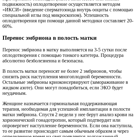
подвижность) оплодотворение осуществляется методом
«ИКСИ» (введение сперматозоида внутрь ооциты с помощью
специальной иглы под микроскопом). Успешность
оплодотворения при помощи данной методики составляет 20-
60%.
Перенос эмбриона в полость матки
Перенос эмбриона в матку выполняется на 3-5 сутки после
оплодотворения с помощью тонкого катетера. Процедура
абсолютно безболезненна и безопасна.
В полость матки переносят не более 2 эмбрионов, чтобы
снизить риск наступления многоплодной беременности.
Остальные эмбрионы криоконсервируют (замораживание в
жидком азоте). Они могут понадобиться, если ЭКО будет
неудачным.
Женщине назначается гормональная поддерживающая
терапия, необходимая для успешной имплантации в полости
матки эмбриона. Спустя 2 недели у нее берут анализ крови на
хорионический гонадотропин, который подтвердит или
опровергнет наступление беременности. Если она наступила,
то ее развитие происходит самым обычным образом и через
определенное время на свет появляется долгожданный