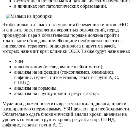
отсутствие в полости матки патологических изменений;
в яичниках нет патологических образований.
Чтобы повысить шанс наступления беременности после ЭКО
и снизить риск появления вероятных осложнений, перед
процедурой пара в обязательном порядке должна пройти
тщательное обследование. Женщине необходимо посетить
гинеколога, терапевта, эндокринолога и других врачей,
которых назначит врач клиники ЭКО. Также будут назначены:
УЗИ;
кольпоскопия (исследование шейки матки);
анализы на инфекции (токсоплазмоз, хламидиоз,
сифилис, герпес, цитомегалия, гепатит групп А, С,
СПИД);
анализы на гормоны;
анализы на группу крови и резус-фактор.
Мужчина должен посетить врача уролога-андролога, пройти
расширенную спермограмму. УЗИ делают при необходимости.
Обязательно сдать биохимический анализ крови, анализы на
уровень гормонов, группу крови, резус-фактор, СПИД,
сифилис, гепатит групп А, С.