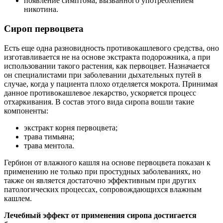
появление симптома, вызванного употреблением
никотина.
Сироп первоцвета
Есть еще одна разновидность противокашлевого средства, оно
изготавливается не на основе экстракта подорожника, а при
использовании такого растения, как первоцвет. Назначается
он специалистами при заболевании дыхательных путей в
случае, когда у пациента плохо отделяется мокрота. Принимая
данное противокашлевое лекарство, ускоряется процесс
отхаркивания. В состав этого вида сиропа вошли такие
компоненты:
экстракт корня первоцвета;
трава тимьяна;
трава ментола.
Гербион от влажного кашля на основе первоцвета показан к
применению не только при простудных заболеваниях, но
также он является достаточно эффективным при других
патологических процессах, сопровождающихся влажным
кашлем.
Лечебный эффект от применения сиропа достигается