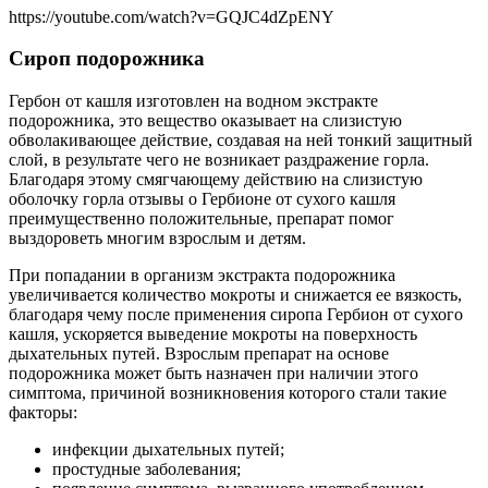
https://youtube.com/watch?v=GQJC4dZpENY
Сироп подорожника
Гербон от кашля изготовлен на водном экстракте
подорожника, это вещество оказывает на слизистую
обволакивающее действие, создавая на ней тонкий защитный
слой, в результате чего не возникает раздражение горла.
Благодаря этому смягчающему действию на слизистую
оболочку горла отзывы о Гербионе от сухого кашля
преимущественно положительные, препарат помог
выздороветь многим взрослым и детям.
При попадании в организм экстракта подорожника
увеличивается количество мокроты и снижается ее вязкость,
благодаря чему после применения сиропа Гербион от сухого
кашля, ускоряется выведение мокроты на поверхность
дыхательных путей. Взрослым препарат на основе
подорожника может быть назначен при наличии этого
симптома, причиной возникновения которого стали такие
факторы:
инфекции дыхательных путей;
простудные заболевания;