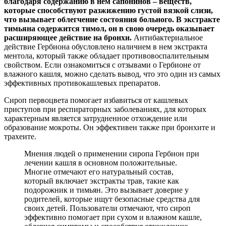
благодаря содержанию в нем сапонинов – веществ,
которые способствуют разжижению густой вязкой слизи,
что вызывает облегчение состояния больного. В экстракте
тимьяна содержится тимол, он в свою очередь оказывает
расширяющее действие на бронхи.
Антибактериальное
действие Гербиона обусловлено наличием в нем экстракта
ментола, который также обладает противовоспалительным
свойством. Если ознакомиться с отзывами о Гербионе от
влажного кашля, можно сделать вывод, что это один из самых
эффективных противокашлевых препаратов.
Сироп первоцвета помогает избавиться от кашлевых
приступов при респираторных заболеваниях, для которых
характерным является затрудненное отхождение или
образование мокроты. Он эффективен также при бронхите и
трахеите.
Мнения людей о применении сиропа Гербион при
лечении кашля в основном положительные.
Многие отмечают его натуральный состав,
который включает экстракты трав, такие как
подорожник и тимьян. Это вызывает доверие у
родителей, которые ищут безопасные средства для
своих детей. Пользователи отмечают, что сироп
эффективно помогает при сухом и влажном кашле,