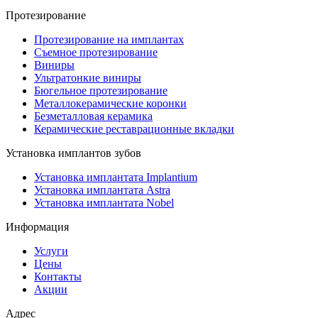
Протезирование
Протезирование на имплантах
Съемное протезирование
Виниры
Ультратонкие виниры
Бюгельное протезирование
Металлокерамические коронки
Безметалловая керамика
Керамические реставрационные вкладки
Установка имплантов зубов
Установка имплантата Implantium
Установка имплантата Astra
Установка имплантата Nobel
Информация
Услуги
Цены
Контакты
Акции
Адрес