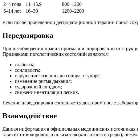
2–4 года
11–15,9
800–1200
5–14 лет
16–30
1200–2200
Если после проведенной дегидратационной терапии понос сох
Передозировка
При несоблюдении правил приема и игнорировании инструкции
Признаками патологических состояний являются:
слабость;
сонливость;
нарушение сознания до сопора, ступора;
изменение ритма дыхания;
судорожный синдром;
снижение вентиляции легких.
Лечение передозировки составляется доктором после лаборато
Взаимодействие
Данная информация в официальных медицинских источниках в
зависит от водородного показателя (кислотности среды), нежел