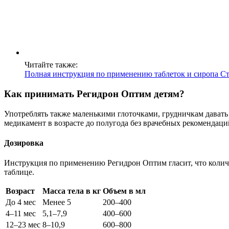
Читайте также:
Полная инструкция по применению таблеток и сиропа С
Как принимать Регидрон Оптим детям?
Употреблять также маленькими глоточками, грудничкам давать
медикамент в возрасте до полугода без врачебных рекомендаци
Дозировка
Инструкция по применению Регидрон Оптим гласит, что количе
таблице.
Возраст
Масса тела в кг
Объем в мл
До 4 мес
Менее 5
200–400
4–11 мес
5,1–7,9
400–600
12–23 мес
8–10,9
600–800