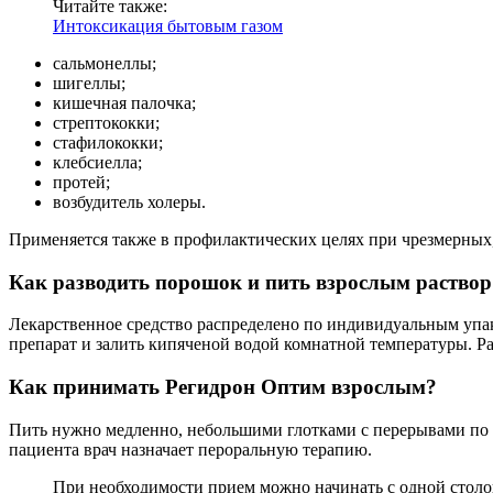
Читайте также:
Интоксикация бытовым газом
сальмонеллы;
шигеллы;
кишечная палочка;
стрептококки;
стафилококки;
клебсиелла;
протей;
возбудитель холеры.
Применяется также в профилактических целях при чрезмерных,
Как разводить порошок и пить взрослым раство
Лекарственное средство распределено по индивидуальным упако
препарат и залить кипяченой водой комнатной температуры. Ра
Как принимать Регидрон Оптим взрослым?
Пить нужно медленно, небольшими глотками с перерывами по 1
пациента врач назначает пероральную терапию.
При необходимости прием можно начинать с одной столов