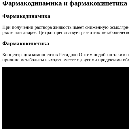
Фармакодинамика и фармакокинетика
Фармакодинамика
При получении раствора жидкость имеет сниженную осмолярно
рвоте или диарее. Цитрат препятствует развитию метаболическ
Фармакокинетика
Концентрация компонентов Регидрон Оптим подобран таким об
причине метаболиты выходят вместе с другими продуктами обм