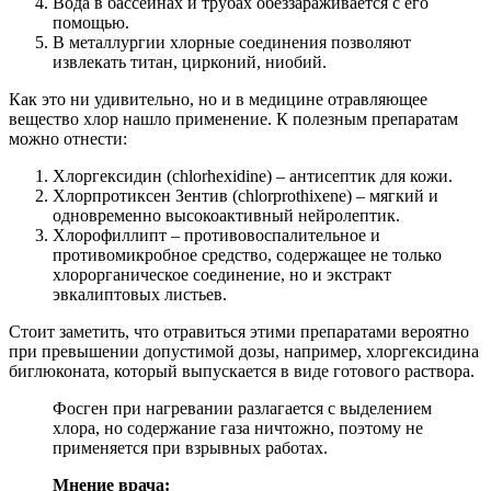
Вода в бассейнах и трубах обеззараживается с его
помощью.
В металлургии хлорные соединения позволяют
извлекать титан, цирконий, ниобий.
Как это ни удивительно, но и в медицине отравляющее
вещество хлор нашло применение. К полезным препаратам
можно отнести:
Хлоргексидин (chlorhexidine) – антисептик для кожи.
Хлорпротиксен Зентив (chlorprothixene) – мягкий и
одновременно высокоактивный нейролептик.
Хлорофиллипт – противовоспалительное и
противомикробное средство, содержащее не только
хлорорганическое соединение, но и экстракт
эвкалиптовых листьев.
Стоит заметить, что отравиться этими препаратами вероятно
при превышении допустимой дозы, например, хлоргексидина
биглюконата, который выпускается в виде готового раствора.
Фосген при нагревании разлагается с выделением
хлора, но содержание газа ничтожно, поэтому не
применяется при взрывных работах.
Мнение врача: