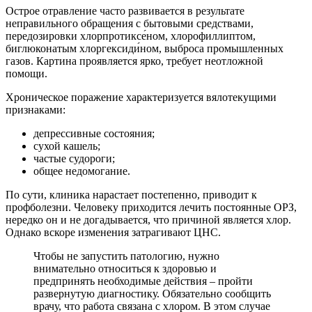
Острое отравление часто развивается в результате
неправильного обращения с бытовыми средствами,
передозировки хлорпротиксе́ном, хлорофиллиптом,
биглюконатым хлоргексиди́ном, выброса промышленных
газов. Картина проявляется ярко, требует неотложной
помощи.
Хроническое поражение характеризуется вялотекущими
признаками:
депрессивные состояния;
сухой кашель;
частые судороги;
общее недомогание.
По сути, клиника нарастает постепенно, приводит к
профболезни. Человеку приходится лечить постоянные ОРЗ,
нередко он и не догадывается, что причиной является хлор.
Однако вскоре изменения затрагивают ЦНС.
Чтобы не запустить патологию, нужно
внимательно относиться к здоровью и
предпринять необходимые действия – пройти
развернутую диагностику. Обязательно сообщить
врачу, что работа связана с хлором. В этом случае