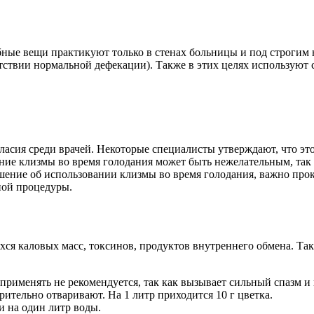
бные вещи практикуют только в стенах больницы и под строгим
тствии нормальной дефекации). Также в этих целях используют
асия среди врачей. Некоторые специалисты утверждают, что это
ание клизмы во время голодания может быть нежелательным, так
шение об использовании клизмы во время голодания, важно про
ной процедуры.
ся каловых масс, токсинов, продуктов внутреннего обмена. Та
применять не рекомендуется, так как вызывает сильный спазм 
ительно отваривают. На 1 литр приходится 10 г цветка.
и на один литр воды.