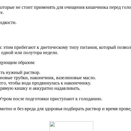
которые не стоит применять для очищения кишечника перед гол
е.
идкости.
 с этим прибегают к диетическому типу питания, который позво
 одной или полутора недели.
ледующим образом:
ить нужный раствор.
новые трубки, наконечник, вазелиновые масло.
го, чтобы вода продвинулась к наконечнику.
 прямую кишку и аккуратно надавливать.
Утром после подготовки приступают к голоданию.
амотно и без вреда для здоровья подбирать раствор и время про