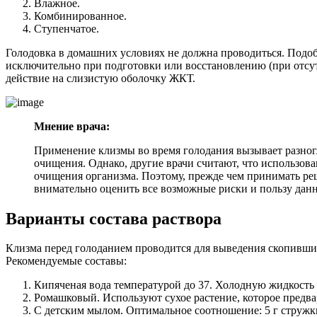
Влажное.
Комбинированное.
Ступенчатое.
Голодовка в домашних условиях не должна проводиться. Подо
исключительно при подготовки или восстановлению (при отсу
действие на слизистую оболочку ЖКТ.
Мнение врача:
Применение клизмы во время голодания вызывает разногл
очищения. Однако, другие врачи считают, что использов
очищения организма. Поэтому, прежде чем принимать ре
внимательно оценить все возможные риски и пользу дан
Варианты состава раствора
Клизма перед голоданием проводится для выведения скопивших
Рекомендуемые составы:
Кипяченая вода температурой до 37. Холодную жидкость 
Ромашковый. Используют сухое растение, которое предвар
С детским мылом. Оптимальное соотношение: 5 г стружк