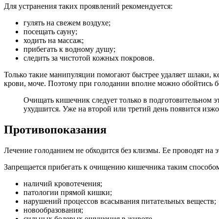
Для устранения таких проявлений рекомендуется:
гулять на свежем воздухе;
посещать сауну;
ходить на массаж;
прибегать к водному душу;
следить за чистотой кожных покровов.
Только такие манипуляции помогают быстрее удаляет шлаки, к
крови, моче. Поэтому при голодании вполне можно обойтись б
Очищать кишечник следует только в подготовительном эт
ухудшится. Уже на второй или третий день появится изжог
Противопоказания
Лечение голоданием не обходится без клизмы. Ее проводят на э
Запрещается прибегать к очищению кишечника таким способом
наличий кровотечения;
патологии прямой кишки;
нарушений процессов всасывания питательных веществ;
новообразования;
сильных болевых ощущения в животе.