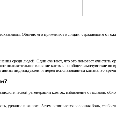
показаниям. Обычно его применяют к лицам, страдающим от ожи
ения среди людей. Одни считают, что это помогает очистить ор
ают положительное влияние клизмы на общее самочувствие во вр
рганизм индивидуален, и перед использованием клизмы во время
зм?
зиологической регенерации клеток, избавление от шлаков, обно
ь, урчание в животе. Затем развивается головная боль, слабост