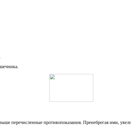
.
ишечника.
ыше перечисленные противопоказания. Пренебрегая ими, увелич