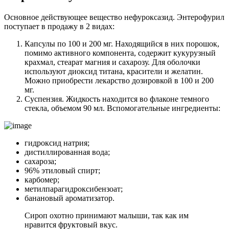
Основное действующее вещество нефуроксазид. Энтерофурил
поступает в продажу в 2 видах:
Капсулы по 100 и 200 мг. Находящийся в них порошок,
помимо активного компонента, содержит кукурузный
крахмал, стеарат магния и сахарозу. Для оболочки
используют диоксид титана, красители и желатин.
Можно приобрести лекарство дозировкой в 100 и 200
мг.
Суспензия. Жидкость находится во флаконе темного
стекла, объемом 90 мл. Вспомогательные ингредиенты:
гидроксид натрия;
дистиллированная вода;
сахароза;
96% этиловый спирт;
карбомер;
метилпарагидроксибензоат;
банановый ароматизатор.
Сироп охотно принимают малыши, так как им
нравится фруктовый вкус.