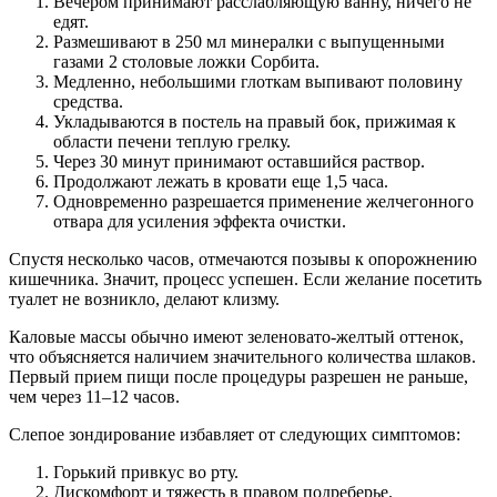
Вечером принимают расслабляющую ванну, ничего не
едят.
Размешивают в 250 мл минералки с выпущенными
газами 2 столовые ложки Сорбита.
Медленно, небольшими глоткам выпивают половину
средства.
Укладываются в постель на правый бок, прижимая к
области печени теплую грелку.
Через 30 минут принимают оставшийся раствор.
Продолжают лежать в кровати еще 1,5 часа.
Одновременно разрешается применение желчегонного
отвара для усиления эффекта очистки.
Спустя несколько часов, отмечаются позывы к опорожнению
кишечника. Значит, процесс успешен. Если желание посетить
туалет не возникло, делают клизму.
Каловые массы обычно имеют зеленовато-желтый оттенок,
что объясняется наличием значительного количества шлаков.
Первый прием пищи после процедуры разрешен не раньше,
чем через 11–12 часов.
Слепое зондирование избавляет от следующих симптомов:
Горький привкус во рту.
Дискомфорт и тяжесть в правом подреберье.