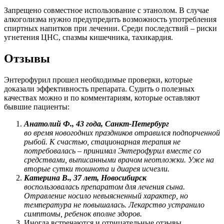
Запрещено совместное использование с этанолом. В случае
алкоголизма нужно предупредить возможность употребления
спиртных напитков при лечении. Среди последствий – риски
угнетения ЦНС, спазмы кишечника, тахикардия.
Отзывы
Энтерофурил прошел необходимые проверки, которые
доказали эффективность препарата. Судить о полезных
качествах можно и по комментариям, которые оставляют
бывшие пациенты:
Анатолий Ф., 43 года, Санкт-Петербург
во время новогодних праздников отравился подпорченной
рыбой. К счастью, стационарная терапия не
потребовалась – принимал Энтерофурил вместе со
средствами, выписанными врачом неотложки. Уже на
вторые сутки тошнота и диарея исчезли.
Катерина В., 37 лет, Новосибирск
воспользовалась препаратом для лечения сына.
Отравление носило невыясненный характер, но
температура не повышалась. Лекарство устранило
симптомы, ребенок вполне здоров.
Иногда встречаются и отрицательные отзывы.