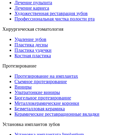
Лечение пульпита
Лечение кариеса
Художественная реставрация зубов
Профессиональная чистка полости рта
Хирургическая стоматология
Удаление зубов
Пластика десны
Пластика уздечки
Костная пластика
Протезирование
Протезирование на имплантах
Съемное протезирование
Виниры
Ультратонкие виниры
Бюгельное протезирование
Металлокерамические коронки
Безметалловая керамика
Керамические реставрационные вкладки
Установка имплантов зубов
Установка имплантата Implantium