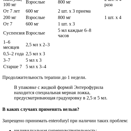
Взрослые
800 мг
100 мг
раза
От 7 лет
600 мг
2 шт. х 3 приема
200 мг
Взрослые
800 мг
1 шт. х 4
От 7
600 мг
1 шт. х 3
5 мл каждые 6–8
Суспензия
Взрослые
часов
1–6
2,5 мл х 2–3
месяцев
0,5–2 года
2,5 мл х 3
3–7
5 мл х 3
Старше 7
5 мл х 3–4
Продолжительность терапии до 1 недели.
В упаковке с жидкой формой Энтерофурила
находится специальная мерная ложка,
предусматривающая градуировку в 2,5 и 5 мл.
В каких случаях применять нельзя?
Запрещено принимать enterofuryl при наличии таких проблем:
индивидуальная гиперчувствительность;