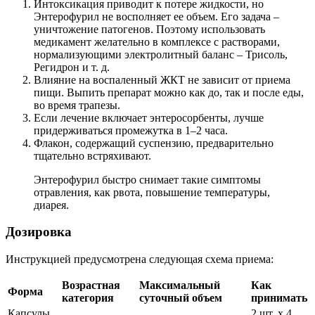
Интоксикация приводит к потере жидкости, но
Энтерофурил не восполняет ее объем. Его задача –
уничтожение патогенов. Поэтому использовать
медикамент желательно в комплексе с растворами,
нормализующими электролитный баланс – Трисоль,
Регидрон и т. д.
Влияние на воспаленный ЖКТ не зависит от приема
пищи. Выпить препарат можно как до, так и после еды,
во время трапезы.
Если лечение включает энтеросорбенты, лучше
придерживаться промежутка в 1–2 часа.
Флакон, содержащий суспензию, предварительно
тщательно встряхивают.
Энтерофурил быстро снимает такие симптомы
отравления, как рвота, повышение температуры,
диарея.
Дозировка
Инструкцией предусмотрена следующая схема приема:
Возрастная
Максимальный
Как
Форма
категория
суточный объем
принимать
Капсулы,
2 шт. х 4