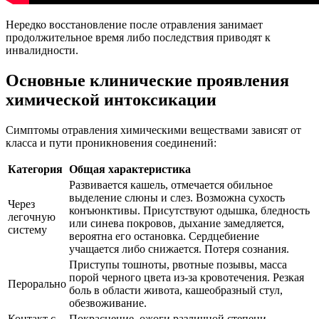
Нередко восстановление после отравления занимает
продолжительное время либо последствия приводят к
инвалидности.
Основные клинические проявления
химической интоксикации
Симптомы отравления химическими веществами зависят от
класса и пути проникновения соединений:
Категория
Общая характеристика
Развивается кашель, отмечается обильное
выделение слюны и слез. Возможна сухость
Через
конъюнктивы. Присутствуют одышка, бледность
легочную
или синева покровов, дыхание замедляется,
систему
вероятна его остановка. Сердцебиение
учащается либо снижается. Потеря сознания.
Приступы тошноты, рвотные позывы, масса
порой черного цвета из-за кровотечения. Резкая
Перорально
боль в области живота, кашеобразный стул,
обезвоживание.
Контакт с
Покраснение, ожоги различной степени,