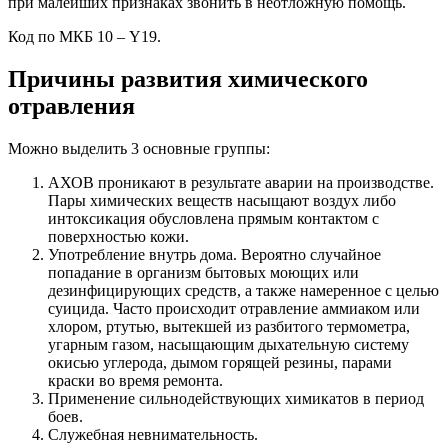
при малейших признаках звонить в неотложную помощь.
Код по МКБ 10 – Y19.
Причины развития химического
отравления
Можно выделить 3 основные группы:
АХОВ проникают в результате аварии на производстве.
Пары химических веществ насыщают воздух либо
интоксикация обусловлена прямым контактом с
поверхностью кожи.
Употребление внутрь дома. Вероятно случайное
попадание в организм бытовых моющих или
дезинфицирующих средств, а также намеренное с целью
суицида. Часто происходит отравление аммиаком или
хлором, ртутью, вытекшей из разбитого термометра,
угарным газом, насыщающим дыхательную систему
окисью углерода, дымом горящей резины, парами
краски во время ремонта.
Применение сильнодействующих химикатов в период
боев.
Служебная невнимательность.