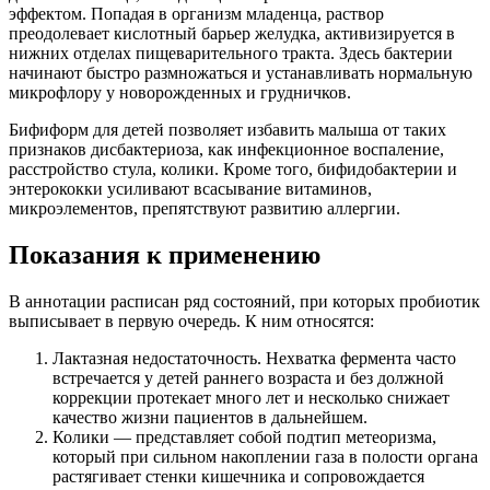
эффектом. Попадая в организм младенца, раствор
преодолевает кислотный барьер желудка, активизируется в
нижних отделах пищеварительного тракта. Здесь бактерии
начинают быстро размножаться и устанавливать нормальную
микрофлору у новорожденных и грудничков.
Бифиформ для детей позволяет избавить малыша от таких
признаков дисбактериоза, как инфекционное воспаление,
расстройство стула, колики. Кроме того, бифидобактерии и
энтерококки усиливают всасывание витаминов,
микроэлементов, препятствуют развитию аллергии.
Показания к применению
В аннотации расписан ряд состояний, при которых пробиотик
выписывает в первую очередь. К ним относятся:
Лактазная недостаточность. Нехватка фермента часто
встречается у детей раннего возраста и без должной
коррекции протекает много лет и несколько снижает
качество жизни пациентов в дальнейшем.
Колики — представляет собой подтип метеоризма,
который при сильном накоплении газа в полости органа
растягивает стенки кишечника и сопровождается