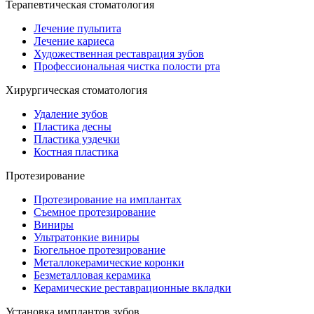
Терапевтическая стоматология
Лечение пульпита
Лечение кариеса
Художественная реставрация зубов
Профессиональная чистка полости рта
Хирургическая стоматология
Удаление зубов
Пластика десны
Пластика уздечки
Костная пластика
Протезирование
Протезирование на имплантах
Съемное протезирование
Виниры
Ультратонкие виниры
Бюгельное протезирование
Металлокерамические коронки
Безметалловая керамика
Керамические реставрационные вкладки
Установка имплантов зубов