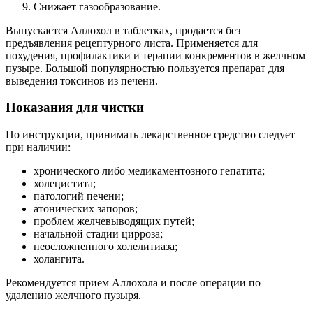
Снижает газообразование.
Выпускается Аллохол в таблетках, продается без
предъявления рецептурного листа. Применяется для
похудения, профилактики и терапии конкрементов в желчном
пузыре. Большой популярностью пользуется препарат для
выведения токсинов из печени.
Показания для чистки
По инструкции, принимать лекарственное средство следует
при наличии:
хронического либо медикаментозного гепатита;
холецистита;
патологий печени;
атонических запоров;
проблем желчевыводящих путей;
начальной стадии цирроза;
неосложненного холелитиаза;
холангита.
Рекомендуется прием Аллохола и после операции по
удалению желчного пузыря.