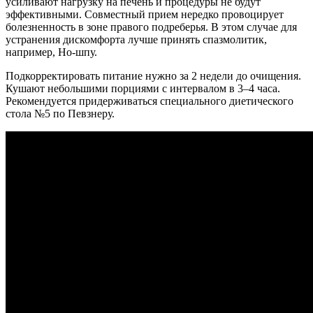
усиливают нагрузку на печень и процедуры не будут
эффективными. Совместный прием нередко провоцирует
болезненность в зоне правого подреберья. В этом случае для
устранения дискомфорта лучше принять спазмолитик,
например, Но-шпу.
Подкорректировать питание нужно за 2 недели до очищения.
Кушают небольшими порциями с интервалом в 3–4 часа.
Рекомендуется придерживаться специального диетического
стола №5 по Певзнеру.