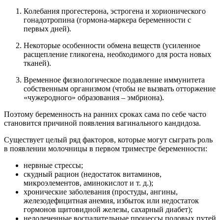
Колебания прогестерона, эстрогена и хорионического
гонадотропина (гормона-маркера беременности с
первых дней).
Некоторые особенности обмена веществ (усиленное
расщепление гликогена, необходимого для роста новых
тканей).
Временное физиологическое подавление иммунитета
собственным организмом (чтобы не вызвать отторжение
«чужеродного» образования – эмбриона).
Поэтому беременность на ранних сроках сама по себе часто
становится причиной появления вагинального кандидоза.
Существует целый ряд факторов, которые могут сыграть роль
в появлении молочницы в первом триместре беременности:
нервные стрессы;
скудный рацион (недостаток витаминов,
микроэлементов, аминокислот и т. д.);
хронические заболевания (простуды, ангины,
железодефицитная анемия, избыток или недостаток
гормонов щитовидной железы, сахарный диабет);
недолеченные воспалительные процессы половых путей