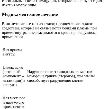
Вагинальные свечи Пимафуцин, которые используют и для
лечения молочницы
Медикаментозное лечение
Если лечение все же назначают, предпочтение отдают
средствам, которые не связываются белками плазмы при
приеме внутрь и не всасываются в кровь при наружном
применении.
Для приема
внутрь:
Пимафуцин
(активный
Нарушает синтез липидных элементов
компонент –
мембраны грибка (стеролов), тем самым
натамицин) в
способствует разрушению клетки
капсулах
Для местного
и наружного
применения: