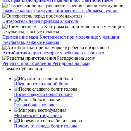
Как правильно принимать капли в нос с антибиотиком
Глазные капли для улучшения зрения – выбираем лучшие
Энтеросгель перед приемом алкоголя
Применение мази Клотримазол при молочнице у женщин:
результаты, важные нюансы
Антибиотики при насморке у ребенка и взрослого
Рецепты приготовления Регидрона на дому
Свежие публикации
Ибуклин от головной боли
После сладкого болит голова
Резкая боль в голове
Мигрень вестибулярная
Почему от голода болит голова