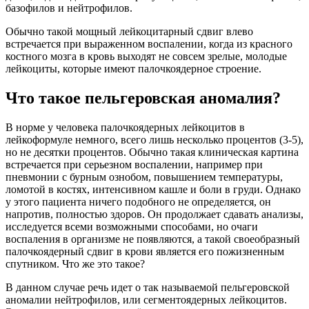
базофилов и нейтрофилов.
Обычно такой мощный лейкоцитарный сдвиг влево
встречается при выраженном воспалении, когда из красного
костного мозга в кровь выходят не совсем зрелые, молодые
лейкоциты, которые имеют палочкоядерное строение.
Что такое пельгеровская аномалия?
В норме у человека палочкоядерных лейкоцитов в
лейкоформуле немного, всего лишь несколько процентов (3-5),
но не десятки процентов. Обычно такая клиническая картина
встречается при серьезном воспалении, например при
пневмонии с бурным ознобом, повышением температуры,
ломотой в костях, интенсивном кашле и боли в груди. Однако
у этого пациента ничего подобного не определяется, он
напротив, полностью здоров. Он продолжает сдавать анализы,
исследуется всеми возможными способами, но очаги
воспаления в организме не появляются, а такой своеобразный
палочкоядерный сдвиг в крови является его пожизненным
спутником. Что же это такое?
В данном случае речь идет о так называемой пельгеровской
аномалии нейтрофилов, или сегментоядерных лейкоцитов.