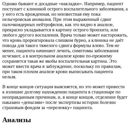
Однако бывают и досадные «накладки». Например, пациент
поступает с клиникой острого воспалительного заболевания, а
у него есть врожденная, но неизвестная ему пока
пельгеровская аномалия. При этом выраженный сдвиг
палочкоядерных нейтрофилов, как это видно в анализе,
прекрасно укладывается в картину острого бронхита, или
любого другого воспаления. Врача только может насторожить,
что кровь прореагировала слишком бурно, а клиника не даёт
повода для такого тяжелого сдвига формулы влево. Тем не
менее, пациента начинают лечить, симптомы заболевания
исчезают, а в контрольном анализе крови по-прежнему
сохраняется такая же якобы воспалительная картина. Это
может ввести врача в заблуждение, поскольку по правилам,
при таком плохом анализе крови выписывать пациента
нельзя.
В конце концов ситуация выясняется, но это может привести
к излишне долгому нахождению пациента в стационаре по
неоправданным причинам, и, в конце концов, отделение будет
наказано «деньгами» после экспертизы истории болезни
страховым фондом за «перележку» пациента.
Анализы