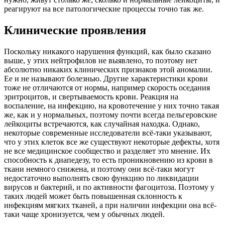
реагируют на все патологические процессы точно так же.
Клинические проявления
Поскольку никакого нарушения функций, как было сказано
выше, у этих нейтрофилов не выявлено, то поэтому нет
абсолютно никаких клинических признаков этой аномалии.
Ее и не называют болезнью. Другие характеристики крови
тоже не отличаются от нормы, например скорость оседания
эритроцитов, и свертываемость крови. Реакция на
воспаление, на инфекцию, на кровотечение у них точно такая
же, как и у нормальных, поэтому почти всегда пельгеровские
лейкоциты встречаются, как случайная находка. Однако,
некоторые современные исследователи всё-таки указывают,
что у этих клеток все же существуют некоторые дефекты, хотя
не все медицинское сообщество и разделяет это мнение. Их
способность к диапедезу, то есть проникновению из крови в
ткани немного снижена, и поэтому они всё-таки могут
недостаточно выполнять свою функцию по ликвидации
вирусов и бактерий, и по активности фагоцитоза. Поэтому у
таких людей может быть повышенная склонность к
инфекциям мягких тканей, а при наличии инфекции она всё-
таки чаще хронизуется, чем у обычных людей.