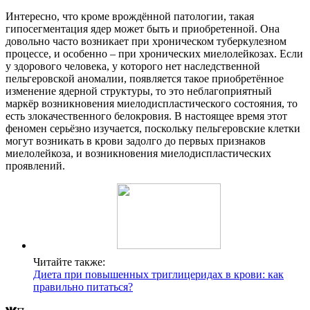
Интересно, что кроме врождённой патологии, такая
гипосегментация ядер может быть и приобретенной. Она
довольно часто возникает при хроническом туберкулезном
процессе, и особенно – при хронических миелолейкозах. Если
у здорового человека, у которого нет наследственной
пельгеровской аномалии, появляется такое приобретённое
изменение ядерной структуры, то это неблагоприятный
маркёр возникновения миелодиспластического состояния, то
есть злокачественного белокровия. В настоящее время этот
феномен серьёзно изучается, поскольку пельгеровские клетки
могут возникать в крови задолго до первых признаков
миелолейкоза, и возникновения миелодиспластических
проявлений.
Читайте также:
Диета при повышенных триглицеридах в крови: как
правильно питаться?