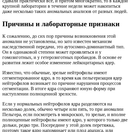
сдавали практически все, и притом многократно, то в каждой
крупной лаборатории в течение недели может накопиться
даже несколько таких аномальных анализов от разных людей.
Причины и лабораторные признаки
К сожалению, до сих пор причины возникновения этой
аномалии не установлены, но зато известен механизм
наследственной передачи, это аутосомно-доминантный тип.
Он в одинаковой степени может проявляться и у
гомозиготных, и у гетерозиготных пробандов. В основе ее
развития лежит особое изменение лейкоцитарных ядер.
Известно, что обычные, зрелые нейтрофилы имеют
сегментированное ядро, в то время как пельгеризация ядер
нейтрофилов возникает по причине нарушения процессов
сегментации. В итоге ядра сохраняют юную форму при
наступлении полноценной зрелости.
Если у нормальных нейтрофилов ядра разделяются на
несколько долек, обычно четыре или пять, то при аномалии
Пельгера, если посмотреть в микроскоп, то зрелые, и вполне
полноценные нейтрофилы имеют ядро, у которого только две
дольки, редко три. Посередине у этой долек перетяжка,
поэтому такое ядро напоминает или плод арахиса, или