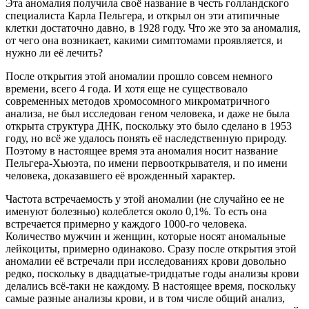
Эта аномалия получила своё название в честь голландского
специалиста Карла Пельгера, и открыл он эти атипичные
клетки достаточно давно, в 1928 году. Что же это за аномалия,
от чего она возникает, какими симптомами проявляется, и
нужно ли её лечить?
После открытия этой аномалии прошло совсем немного
времени, всего 4 года. И хотя еще не существовало
современных методов хромосомного микроматричного
анализа, не был исследован геном человека, и даже не была
открыта структура ДНК, поскольку это было сделано в 1953
году, но всё же удалось понять её наследственную природу.
Поэтому в настоящее время эта аномалия носит название
Пельгера-Хьюэта, по имени первооткрывателя, и по имени
человека, доказавшего её врожденный характер.
Частота встречаемость у этой аномалии (не случайно ее не
именуют болезнью) колеблется около 0,1%. То есть она
встречается примерно у каждого 1000-го человека.
Количество мужчин и женщин, которые носят аномальные
лейкоциты, примерно одинаково. Сразу после открытия этой
аномалии её встречали при исследованиях крови довольно
редко, поскольку в двадцатые-тридцатые годы анализы крови
делались всё-таки не каждому. В настоящее время, поскольку
самые разные анализы крови, и в том числе общий анализ,