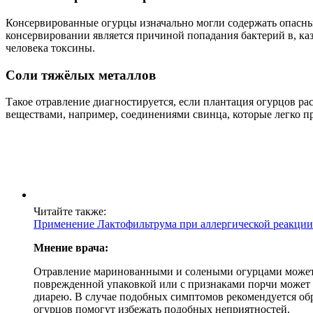
Консервированные огурцы изначально могли содержать опасны
консервировании является причиной попадания бактерий в, каз
человека токсины.
Соли тяжёлых металлов
Такое отравление диагностируется, если плантация огурцов 
веществами, например, соединениями свинца, которые легко п
Читайте также:
Применение Лактофильтрума при аллергической реакции
Мнение врача:
Отравление маринованными и солеными огурцами может в
поврежденной упаковкой или с признаками порчи может п
диарею. В случае подобных симптомов рекомендуется об
огурцов помогут избежать подобных неприятностей.