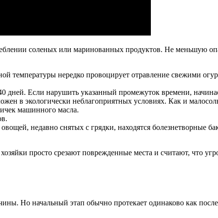
треблении соленых или маринованных продуктов. Не меньшую оп
й температуры нередко провоцирует отравление свежими огурца
 дней. Если нарушить указанный промежуток времени, начинаетс
ложен в экологически неблагоприятных условиях. Как и малосо
тичек машинного масла.
в.
 овощей, недавно снятых с грядки, находятся болезнетворные б
хозяйки просто срезают поврежденные места и считают, что угр
чины. Но начальный этап обычно протекает одинаково как после