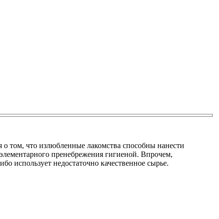
я о том, что излюбленные лакомства способны нанести
е элементарного пренебрежения гигиеной. Впрочем,
бо использует недостаточно качественное сырье.