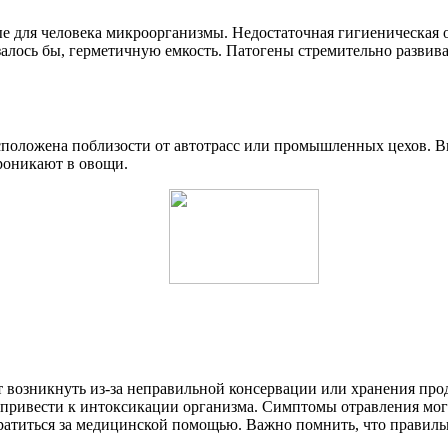
е для человека микроорганизмы. Недостаточная гигиеническая 
алось бы, герметичную емкость. Патогены стремительно развива
расположена поблизости от автотрасс или промышленных цехов
роникают в овощи.
озникнуть из-за неправильной консервации или хранения проду
ривести к интоксикации организма. Симптомы отравления могут
ратиться за медицинской помощью. Важно помнить, что правил