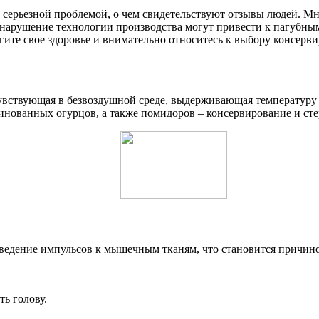
ерьезной проблемой, о чем свидетельствуют отзывы людей. Мн
и нарушение технологии производства могут привести к пагубн
егите свое здоровье и внимательно относитесь к выбору консер
чувствующая в безвоздушной среде, выдерживающая температуру 
нованных огурцов, а также помидоров – консервирование и сте
оведение импульсов к мышечным тканям, что становится причин
ь голову.