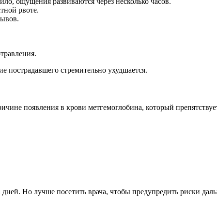
вило, ощущения развиваются через несколько часов.
тной рвоте.
зывов.
травления.
ние пострадавшего стремительно ухудшается.
ичине появления в крови метгемоглобина, который препятствуе
 дней. Но лучше посетить врача, чтобы предупредить риски дал