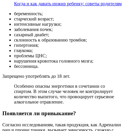
Когда и как давать инжир ребенку: советы родителям
беременность;
старческий возраст;
интенсивные нагрузки;
заболевания почек;
сахарный диабет;
склонность к образованию тромбов;
гипертония;
глаукома;
проблемы ЦНС;
нарушения кровотока головного мозга;
бессонница.
Запрещено употреблять до 18 лет.
Особенно опасны энергетики в сочетании со
спиртом. В этом случае человек не контролирует
количество выпитого, что провоцирует серьезное
алкогольное отравление.
Появляется ли привыкание?
Согласно исследованиям, такая продукция, как Адреналин
раш и прочие тоники, вызывает зависимость, схожую с