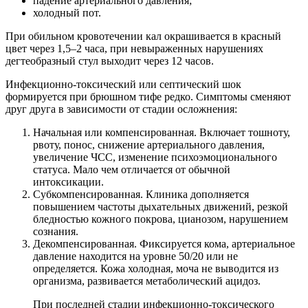
падение артериального давления;
холодный пот.
При обильном кровотечении кал окрашивается в красный
цвет через 1,5–2 часа, при невыраженных нарушениях
дегтеобразный стул выходит через 12 часов.
Инфекционно-токсический или септический шок
формируется при брюшном тифе редко. Симптомы сменяют
друг друга в зависимости от стадии осложнения:
Начальная или компенсированная. Включает тошноту,
рвоту, понос, снижение артериального давления,
увеличение ЧСС, изменение психоэмоционального
статуса. Мало чем отличается от обычной
интоксикации.
Субкомпенсированная. Клиника дополняется
повышением частоты дыхательных движений, резкой
бледностью кожного покрова, цианозом, нарушением
сознания.
Декомпенсированная. Фиксируется кома, артериальное
давление находится на уровне 50/20 или не
определяется. Кожа холодная, моча не выводится из
организма, развивается метаболический ацидоз.
При последней стадии инфекционно-токсического