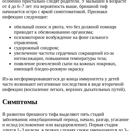
особенно пристально следят родители. У малышей в возрасте
от 4 до 6–7 лет эта вероятность выше, брюшной тиф
начинается остро с яркой симптоматикой. Признаки
инфекции следующие:
обильный понос и рвота, что без должной помощи
приводит к обезвоживанию организма;
психомоторное возбуждение на фоне сильного
отравления;
судорожный синдром;
увеличение частоты сердечных сокращений из-за
интоксикации, повышения температуры тела;
появление розеолезной сыпи на кожных покровах,
имеющей бледно-розовую окраску.
Из-за несформировавшегося до конца иммунитета у детей
часто возникают негативные последствия в виде вторичной
инфекции (воспаление легких, верхних дыхательных путей).
Симптомы
В развитии брюшного тифа выделяют пять стадий
заболевания: инкубационный период, начало, разгар, угасание
и исход (осложнение или выздоровление). Первая стадия
длится 1–3 недели, в редких случаях сроки уменьшаются до 3–