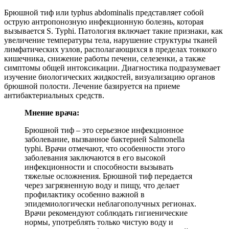
Брюшной тиф или typhus abdominalis представляет собой
острую антропонозную инфекционную болезнь, которая
вызывается S. Typhi. Патология включает такие признаки, как
увеличение температуры тела, нарушение структуры тканей
лимфатических узлов, располагающихся в пределах тонкого
кишечника, снижение работы печени, селезенки, а также
симптомы общей интоксикации. Диагностика подразумевает
изучение биологических жидкостей, визуализацию органов
брюшной полости. Лечение базируется на приеме
антибактериальных средств.
Мнение врача:
Брюшной тиф – это серьезное инфекционное
заболевание, вызванное бактерией Salmonella
typhi. Врачи отмечают, что особенности этого
заболевания заключаются в его высокой
инфекционности и способности вызывать
тяжелые осложнения. Брюшной тиф передается
через загрязненную воду и пищу, что делает
профилактику особенно важной в
эпидемиологически неблагополучных регионах.
Врачи рекомендуют соблюдать гигиенические
нормы, употреблять только чистую воду и