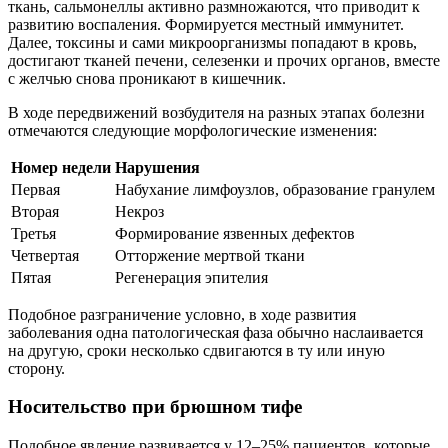
ткань, сальмонеллы активно размножаются, что приводит к
развитию воспаления. Формируется местный иммунитет.
Далее, токсины и сами микроорганизмы попадают в кровь,
достигают тканей печени, селезенки и прочих органов, вместе
с желчью снова проникают в кишечник.
В ходе передвижений возбудителя на разных этапах болезни
отмечаются следующие морфологические изменения:
Номер недели
Нарушения
Первая
Набухание лимфоузлов, образование гранулем
Вторая
Некроз
Третья
Формирование язвенных дефектов
Четвертая
Отторжение мертвой ткани
Пятая
Регенерация эпителия
Подобное разграничение условно, в ходе развития
заболевания одна патологическая фаза обычно наслаивается
на другую, сроки несколько сдвигаются в ту или иную
сторону.
Носительство при брюшном тифе
Подобное явление развивается у 12–25% пациентов, которые