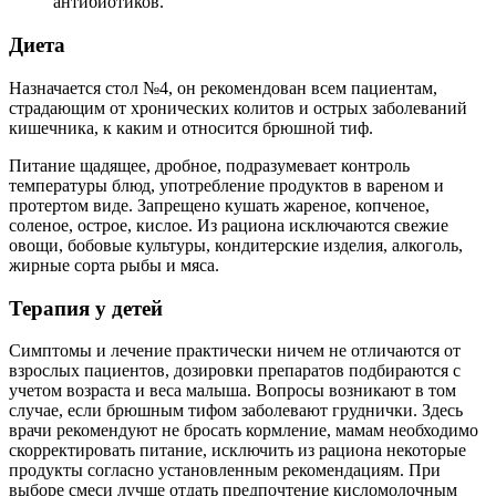
антибиотиков.
Диета
Назначается стол №4, он рекомендован всем пациентам,
страдающим от хронических колитов и острых заболеваний
кишечника, к каким и относится брюшной тиф.
Питание щадящее, дробное, подразумевает контроль
температуры блюд, употребление продуктов в вареном и
протертом виде. Запрещено кушать жареное, копченое,
соленое, острое, кислое. Из рациона исключаются свежие
овощи, бобовые культуры, кондитерские изделия, алкоголь,
жирные сорта рыбы и мяса.
Терапия у детей
Симптомы и лечение практически ничем не отличаются от
взрослых пациентов, дозировки препаратов подбираются с
учетом возраста и веса малыша. Вопросы возникают в том
случае, если брюшным тифом заболевают груднички. Здесь
врачи рекомендуют не бросать кормление, мамам необходимо
скорректировать питание, исключить из рациона некоторые
продукты согласно установленным рекомендациям. При
выборе смеси лучше отдать предпочтение кисломолочным