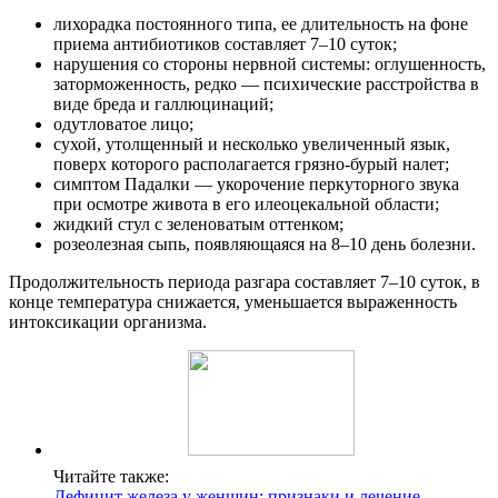
лихорадка постоянного типа, ее длительность на фоне
приема антибиотиков составляет 7–10 суток;
нарушения со стороны нервной системы: оглушенность,
заторможенность, редко — психические расстройства в
виде бреда и галлюцинаций;
одутловатое лицо;
сухой, утолщенный и несколько увеличенный язык,
поверх которого располагается грязно-бурый налет;
симптом Падалки — укорочение перкуторного звука
при осмотре живота в его илеоцекальной области;
жидкий стул с зеленоватым оттенком;
розеолезная сыпь, появляющаяся на 8–10 день болезни.
Продолжительность периода разгара составляет 7–10 суток, в
конце температура снижается, уменьшается выраженность
интоксикации организма.
Читайте также:
Дефицит железа у женщин: признаки и лечение