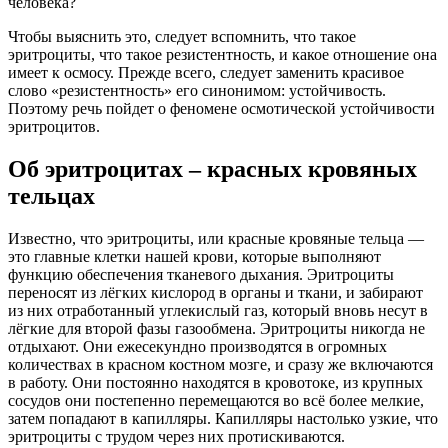
человека?
Чтобы выяснить это, следует вспомнить, что такое
эритроциты, что такое резистентность, и какое отношение она
имеет к осмосу. Прежде всего, следует заменить красивое
слово «резистентность» его синонимом: устойчивость.
Поэтому речь пойдет о феномене осмотической устойчивости
эритроцитов.
Об эритроцитах – красных кровяных
тельцах
Известно, что эритроциты, или красные кровяные тельца —
это главные клетки нашей крови, которые выполняют
функцию обеспечения тканевого дыхания. Эритроциты
переносят из лёгких кислород в органы и ткани, и забирают
из них отработанный углекислый газ, который вновь несут в
лёгкие для второй фазы газообмена. Эритроциты никогда не
отдыхают. Они ежесекундно производятся в огромных
количествах в красном костном мозге, и сразу же включаются
в работу. Они постоянно находятся в кровотоке, из крупных
сосудов они постепенно перемещаются во всё более мелкие,
затем попадают в капилляры. Капилляры настолько узкие, что
эритроциты с трудом через них протискиваются.