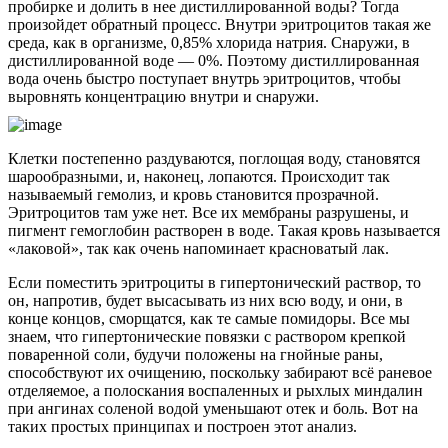
пробирке и долить в нее дистиллированной воды? Тогда
произойдет обратный процесс. Внутри эритроцитов такая же
среда, как в организме, 0,85% хлорида натрия. Снаружи, в
дистиллированной воде — 0%. Поэтому дистиллированная
вода очень быстро поступает внутрь эритроцитов, чтобы
выровнять концентрацию внутри и снаружи.
Клетки постепенно раздуваются, поглощая воду, становятся
шарообразными, и, наконец, лопаются. Происходит так
называемый гемолиз, и кровь становится прозрачной.
Эритроцитов там уже нет. Все их мембраны разрушены, и
пигмент гемоглобин растворен в воде. Такая кровь называется
«лаковой», так как очень напоминает красноватый лак.
Если поместить эритроциты в гипертонический раствор, то
он, напротив, будет высасывать из них всю воду, и они, в
конце концов, сморщатся, как те самые помидоры. Все мы
знаем, что гипертонические повязки с раствором крепкой
поваренной соли, будучи положены на гнойные раны,
способствуют их очищению, поскольку забирают всё раневое
отделяемое, а полоскания воспаленных и рыхлых миндалин
при ангинах соленой водой уменьшают отек и боль. Вот на
таких простых принципах и построен этот анализ.