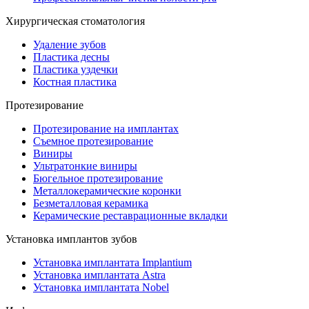
Хирургическая стоматология
Удаление зубов
Пластика десны
Пластика уздечки
Костная пластика
Протезирование
Протезирование на имплантах
Съемное протезирование
Виниры
Ультратонкие виниры
Бюгельное протезирование
Металлокерамические коронки
Безметалловая керамика
Керамические реставрационные вкладки
Установка имплантов зубов
Установка имплантата Implantium
Установка имплантата Astra
Установка имплантата Nobel