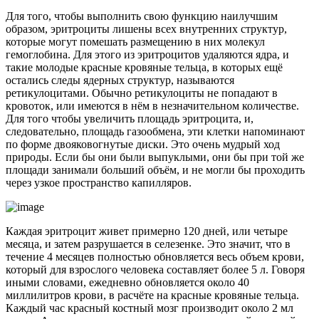
Для того, чтобы выполнить свою функцию наилучшим
образом, эритроциты лишены всех внутренних структур,
которые могут помешать размещению в них молекул
гемоглобина. Для этого из эритроцитов удаляются ядра, и
такие молодые красные кровяные тельца, в которых ещё
остались следы ядерных структур, называются
ретикулоцитами. Обычно ретикулоциты не попадают в
кровоток, или имеются в нём в незначительном количестве.
Для того чтобы увеличить площадь эритроцита, и,
следовательно, площадь газообмена, эти клетки напоминают
по форме двояковогнутые диски. Это очень мудрый ход
природы. Если бы они были выпуклыми, они бы при той же
площади занимали больший объём, и не могли бы проходить
через узкое пространство капилляров.
Каждая эритроцит живет примерно 120 дней, или четыре
месяца, и затем разрушается в селезенке. Это значит, что в
течение 4 месяцев полностью обновляется весь объем крови,
который для взрослого человека составляет более 5 л. Говоря
иными словами, ежедневно обновляется около 40
миллилитров крови, в расчёте на красные кровяные тельца.
Каждый час красный костный мозг производит около 2 мл