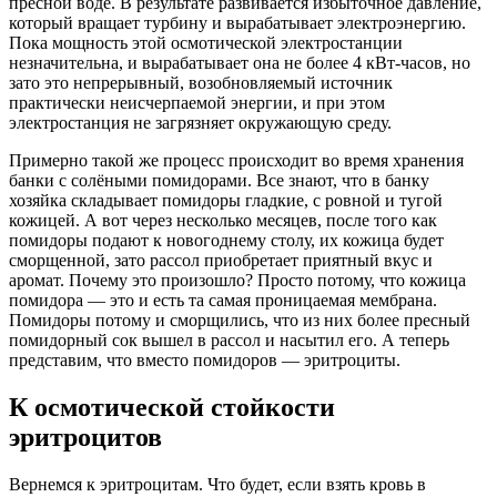
пресной воде. В результате развивается избыточное давление,
который вращает турбину и вырабатывает электроэнергию.
Пока мощность этой осмотической электростанции
незначительна, и вырабатывает она не более 4 кВт-часов, но
зато это непрерывный, возобновляемый источник
практически неисчерпаемой энергии, и при этом
электростанция не загрязняет окружающую среду.
Примерно такой же процесс происходит во время хранения
банки с солёными помидорами. Все знают, что в банку
хозяйка складывает помидоры гладкие, с ровной и тугой
кожицей. А вот через несколько месяцев, после того как
помидоры подают к новогоднему столу, их кожица будет
сморщенной, зато рассол приобретает приятный вкус и
аромат. Почему это произошло? Просто потому, что кожица
помидора — это и есть та самая проницаемая мембрана.
Помидоры потому и сморщились, что из них более пресный
помидорный сок вышел в рассол и насытил его. А теперь
представим, что вместо помидоров — эритроциты.
К осмотической стойкости
эритроцитов
Вернемся к эритроцитам. Что будет, если взять кровь в