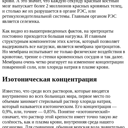
крови. А это значит, что каждую секунду красный костный
мозг выпускает более 2 миллионов красных кровяных телец,
и столько же их разрушается в органе РЭС, или
ретикулоэндотелиальной системы. Главным органом РЭС
является селезенка.
Как видно из вышеприведенных фактов, на эритроциты
постоянно приходится большая нагрузка. И главным
структурным компонентом этих клеток, который позволяет
выдерживать все нагрузки, является мембрана эритроцитов.
Но мембрана испытывает не только физические воздействия в
кровотоке, трение о стенки кровеносных сосудов и так далее.
Мембрана очень четко реагирует на изменение концентрации
поваренной соли, или хлорида натрия в плазме крови.
Изотоническая концентрация
Известно, что среди всех растворов, которые вводятся
внутривенно во всех больницах мира, первое место по
объемам занимает стерильный раствор хлорида натрия,
который называется изотоническим. Его концентрация —
0,9%, или, точнее — 0,85%. Понятие «изотонический»
означает, что раствор этой крепости имеет точно такую же
солёность, как и плазма крови, внутренняя среда нашего
организма. Для сравнения, обычная морская вода значительно