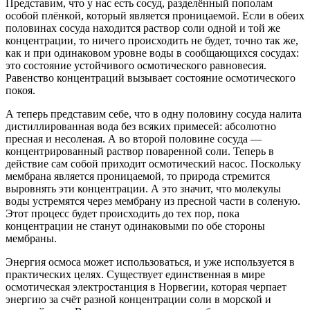
Представим, что у нас есть сосуд, разделённый пополам
особой плёнкой, который является проницаемой. Если в обеих
половинах сосуда находится раствор соли одной и той же
концентрации, то ничего происходить не будет, точно так же,
как и при одинаковом уровне воды в сообщающихся сосудах:
это состояние устойчивого осмотического равновесия.
Равенство концентраций вызывает состояние осмотического
покоя.
А теперь представим себе, что в одну половину сосуда налита
дистиллированная вода без всяких примесей: абсолютно
пресная и несоленая. А во второй половине сосуда —
концентрированный раствор поваренной соли. Теперь в
действие сам собой приходит осмотический насос. Поскольку
мембрана является проницаемой, то природа стремится
выровнять эти концентрации. А это значит, что молекулы
воды устремятся через мембрану из пресной части в соленую.
Этот процесс будет происходить до тех пор, пока
концентрации не станут одинаковыми по обе стороны
мембраны.
Энергия осмоса может использоваться, и уже используется в
практических целях. Существует единственная в мире
осмотическая электростанция в Норвегии, которая черпает
энергию за счёт разной концентрации соли в морской и