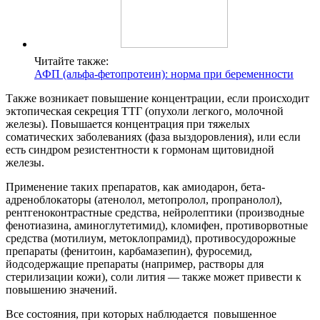
Читайте также:
АФП (альфа-фетопротеин): норма при беременности
Также возникает повышение концентрации, если происходит
эктопическая секреция ТТГ (опухоли легкого, молочной
железы). Повышается концентрация при тяжелых
соматических заболеваниях (фаза выздоровления), или если
есть синдром резистентности к гормонам щитовидной
железы.
Применение таких препаратов, как амиодарон, бета-
адреноблокаторы (атенолол, метопролол, пропранолол),
рентгеноконтрастные средства, нейролептики (производные
фенотиазина, аминоглутетимид), кломифен, противорвотные
средства (мотилиум, метоклопрамид), противосудорожные
препараты (фенитоин, карбамазепин), фуросемид,
йодсодержащие препараты (например, растворы для
стерилизации кожи), соли лития — также может привести к
повышению значений.
Все состояния, при которых наблюдается повышенное