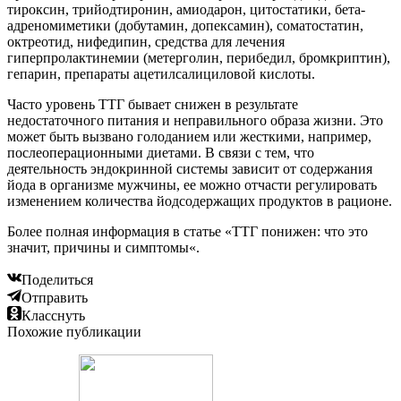
тироксин, трийодтиронин, амиодарон, цитостатики, бета-
адреномиметики (добутамин, допексамин), соматостатин,
октреотид, нифедипин, средства для лечения
гиперпролактинемии (метерголин, перибедил, бромкриптин),
гепарин, препараты ацетилсалициловой кислоты.
Часто уровень ТТГ бывает снижен в результате
недостаточного питания и неправильного образа жизни. Это
может быть вызвано голоданием или жесткими, например,
послеоперационными диетами. В связи с тем, что
деятельность эндокринной системы зависит от содержания
йода в организме мужчины, ее можно отчасти регулировать
изменением количества йодсодержащих продуктов в рационе.
Более полная информация в статье «ТТГ понижен: что это
значит, причины и симптомы«.
Поделиться
Отправить
Класснуть
Похожие публикации