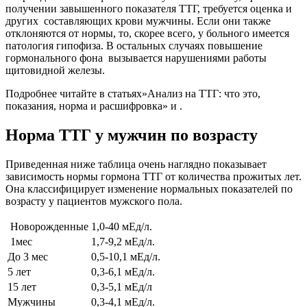
получении завышенного показателя ТТГ, требуется оценка и
других составляющих крови мужчины. Если они также
отклоняются от нормы, то, скорее всего, у больного имеется
патология гипофиза. В остальных случаях повышение
гормонального фона вызывается нарушениями работы
щитовидной железы.
Подробнее читайте в статьях»Анализ на ТТГ: что это,
показания, норма и расшифровка» и .
Норма ТТГ у мужчин по возрасту
Приведенная ниже таблица очень наглядно показывает
зависимость нормы гормона ТТГ от количества прожитых лет.
Она классифицирует изменение нормальных показателей по
возрасту у пациентов мужского пола.
Новорожденные
1,0-40 мЕд/л.
1мес
1,7-9,2 мЕд/л.
До 3 мес
0,5-10,1 мЕд/л.
5 лет
0,3-6,1 мЕд/л.
15 лет
0,3-5,1 мЕд/л
Мужчины
0,3-4,1 мЕд/л.