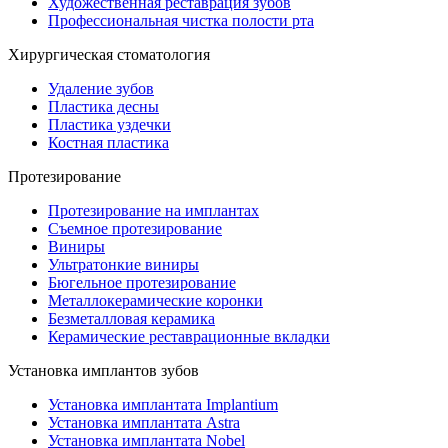
Художественная реставрация зубов
Профессиональная чистка полости рта
Хирургическая стоматология
Удаление зубов
Пластика десны
Пластика уздечки
Костная пластика
Протезирование
Протезирование на имплантах
Съемное протезирование
Виниры
Ультратонкие виниры
Бюгельное протезирование
Металлокерамические коронки
Безметалловая керамика
Керамические реставрационные вкладки
Установка имплантов зубов
Установка имплантата Implantium
Установка имплантата Astra
Установка имплантата Nobel