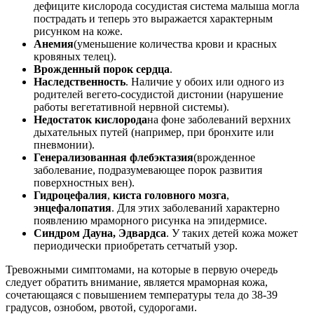
дефиците кислорода сосудистая система малыша могла
пострадать и теперь это выражается характерным
рисунком на коже.
Анемия
(уменьшение количества крови и красных
кровяных телец).
Врожденный порок сердца
.
Наследственность
. Наличие у обоих или одного из
родителей вегето-сосудистой дистонии (нарушение
работы вегетативной нервной системы).
Недостаток кислорода
на фоне заболеваний верхних
дыхательных путей (например, при бронхите или
пневмонии).
Генерализованная флебэктазия
(врожденное
заболевание, подразумевающее порок развития
поверхностных вен).
Гидроцефалия
,
киста головного мозга
,
энцефалопатия
. Для этих заболеваний характерно
появлению мраморного рисунка на эпидермисе.
Синдром Дауна, Эдвардса
. У таких детей кожа может
периодически приобретать сетчатый узор.
Тревожными симптомами, на которые в первую очередь
следует обратить внимание, является мраморная кожа,
сочетающаяся с повышением температуры тела до 38-39
градусов, ознобом, рвотой, судорогами.