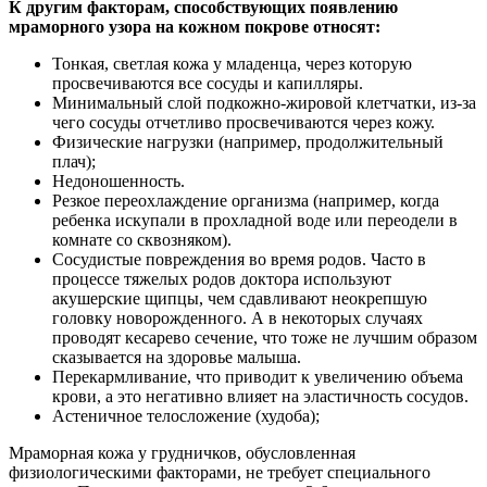
К другим факторам, способствующих появлению
мраморного узора на кожном покрове относят:
Тонкая, светлая кожа у младенца, через которую
просвечиваются все сосуды и капилляры.
Минимальный слой подкожно-жировой клетчатки, из-за
чего сосуды отчетливо просвечиваются через кожу.
Физические нагрузки (например, продолжительный
плач);
Недоношенность.
Резкое переохлаждение организма (например, когда
ребенка искупали в прохладной воде или переодели в
комнате со сквозняком).
Сосудистые повреждения во время родов. Часто в
процессе тяжелых родов доктора используют
акушерские щипцы, чем сдавливают неокрепшую
головку новорожденного. А в некоторых случаях
проводят кесарево сечение, что тоже не лучшим образом
сказывается на здоровье малыша.
Перекармливание, что приводит к увеличению объема
крови, а это негативно влияет на эластичность сосудов.
Астеничное телосложение (худоба);
Мраморная кожа у грудничков, обусловленная
физиологическими факторами, не требует специального