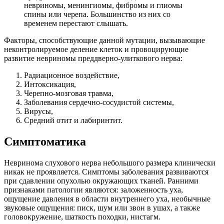
невриномы, менингиомы, фибромы и глиомы
спины или черепа. Большинство из них со
временем перестают слышать.
Факторы, способствующие данной мутации, вызывающие
неконтролируемое деление клеток и провоцирующие
развитие невриномы преддверно-улиткового нерва:
Радиационное воздействие,
Интоксикация,
Черепно-мозговая травма,
Заболевания сердечно-сосудистой системы,
Вирусы,
Средний отит и лабиринтит.
Симптоматика
Невринома слухового нерва небольшого размера клинически
никак не проявляется. Симптомы заболевания развиваются
при сдавлении опухолью окружающих тканей. Ранними
признаками патологии являются: заложенность уха,
ощущение давления в области внутреннего уха, необычные
звуковые ощущения: писк, шум или звон в ушах, а также
головокружение, шаткость походки, нистагм.