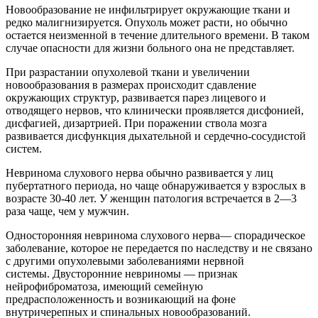
Новообразование не инфильтрирует окружающие ткани и
редко малигнизируется. Опухоль может расти, но обычно
остается неизменной в течение длительного времени. В таком
случае опасности для жизни больного она не представляет.
При разрастании опухолевой ткани и увеличении
новообразования в размерах происходит сдавление
окружающих структур, развивается парез лицевого и
отводящего нервов, что клинически проявляется дисфонией,
дисфагией, дизартрией. При поражении ствола мозга
развивается дисфункция дыхательной и сердечно-сосудистой
систем.
Невринома слухового нерва обычно развивается у лиц
пубертатного периода, но чаще обнаруживается у взрослых в
возрасте 30-40 лет. У женщин патология встречается в 2—3
раза чаще, чем у мужчин.
Односторонняя невринома слухового нерва— спорадическое
заболевание, которое не передается по наследству и не связано
с другими опухолевыми заболеваниями нервной
системы. Двусторонние невриномы — признак
нейрофиброматоза, имеющий семейную
предрасположенность и возникающий на фоне
внутричерепных и спинальных новообразований.