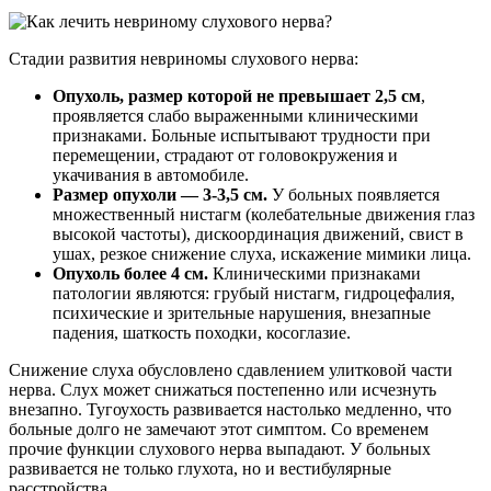
Стадии развития невриномы слухового нерва:
Опухоль, размер которой не превышает 2,5 см
,
проявляется слабо выраженными клиническими
признаками. Больные испытывают трудности при
перемещении, страдают от головокружения и
укачивания в автомобиле.
Размер опухоли — 3-3,5 см.
У больных появляется
множественный нистагм (колебательные движения глаз
высокой частоты), дискоординация движений, свист в
ушах, резкое снижение слуха, искажение мимики лица.
Опухоль более 4 см.
Клиническими признаками
патологии являются: грубый нистагм, гидроцефалия,
психические и зрительные нарушения, внезапные
падения, шаткость походки, косоглазие.
Снижение слуха обусловлено сдавлением улитковой части
нерва. Слух может снижаться постепенно или исчезнуть
внезапно. Тугоухость развивается настолько медленно, что
больные долго не замечают этот симптом. Со временем
прочие функции слухового нерва выпадают. У больных
развивается не только глухота, но и вестибулярные
расстройства.