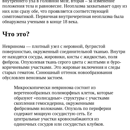
внутреннего уха в головной мозг, вторая – за изменение
положения тела и равновесие. Неоплазма захватывает одну из
них или сразу обе, что проявляется соответствующей
симптоматикой. Первичная внутричерепная неоплазма была
обнаружена учеными в конце 18 века.
Что это?
Невринома — плотный узел с неровной, бугристой
поверхностью, окруженный соединительной тканью. Внутри
ее находятся сосуды, жировики, кисты с жидкостью, поля
фиброза. Опухолевая ткань серого цвета с желтыми и буро-
коричневыми участками. Это жировые включения и следы
старых гематом. Синюшный оттенок новообразования
обусловлен венозным застоем.
Микроскопически невринома состоит из
веретенообразных полиморфных клеток, которые
образуют «полисадные» структуры с участками
скопления гемосидерина, окруженными
фиброзными волокнами. Опухоль по периферии
содержит мощную сосудистую сеть. Ее
центральные участки кровоснабжаются из
одиночных сосудов или сосудистых клубков.