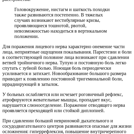
Головокружение, нистагм и шаткость походки
также развиваются постепенно. В тяжелых
случаях возникают вестибулярные кризы,
проявляющиеся тошнотой, рвотой,
невозможностью находиться в вертикальном
положении.
Для поражения лицевого нерва характерно онемение части
лица, неприятные ощущения покалывания. Парестезии и боли
в соответствующей половине лица возникают при сдавлении
ветвей тройничного нерва. Тупую и постоянную боль легко
спутать с зубной болью. Ноющая боль периодически
усиливается и затихает. Новообразование большого размера
приводит к появлению постоянной тригеминальной боли,
иррадиирующей в затылок.
У больных ослабляется или исчезает роговичный рефлекс,
атрофируются жевательные мышцы, пропадает вкус,
нарушается слюноотделение. Поражение отводящего нерва
проявляется преходящей или стойкой диплопией.
При сдавлении большой невриномой дыхательного и
сосудодвигательного центров развиваются опасные для жизни
осложнения: гиперрефлексия, повышение внутричерепного