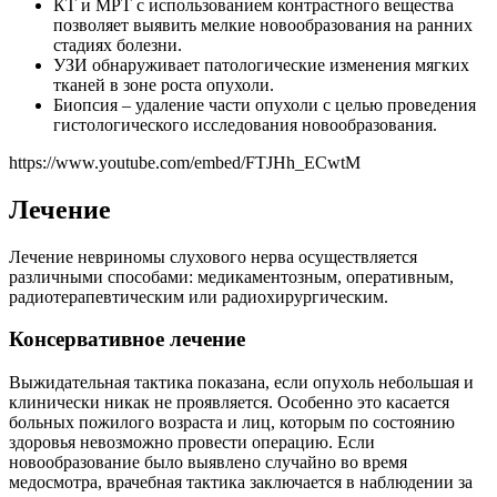
КТ и МРТ с использованием контрастного вещества
позволяет выявить мелкие новообразования на ранних
стадиях болезни.
УЗИ обнаруживает патологические изменения мягких
тканей в зоне роста опухоли.
Биопсия – удаление части опухоли с целью проведения
гистологического исследования новообразования.
https://www.youtube.com/embed/FTJHh_ECwtM
Лечение
Лечение невриномы слухового нерва осуществляется
различными способами: медикаментозным, оперативным,
радиотерапевтическим или радиохирургическим.
Консервативное лечение
Выжидательная тактика показана, если опухоль небольшая и
клинически никак не проявляется. Особенно это касается
больных пожилого возраста и лиц, которым по состоянию
здоровья невозможно провести операцию. Если
новообразование было выявлено случайно во время
медосмотра, врачебная тактика заключается в наблюдении за