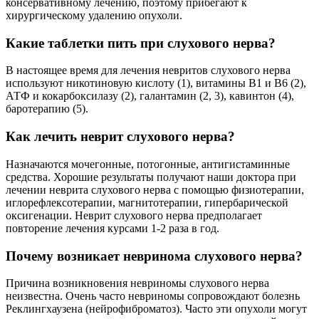
консервативному лечению, поэтому прибегают к
хирургическому удалению опухоли.
Какие таблетки пить при слухового нерва?
В настоящее время для лечения невритов слухового нерва
используют никотиновую кислоту (1), витамины В1 и В6 (2),
АТФ и кокарбоксилазу (2), галантамин (2, 3), кавинтон (4),
баротерапию (5).
Как лечить неврит слухового нерва?
Назначаются мочегонные, потогонные, антигистаминные
средства. Хорошие результаты получают наши доктора при
лечении неврита слухового нерва с помощью физиотерапии,
иглорефлексотерапии, магнитотерапии, гипербарической
оксигенации. Неврит слухового нерва предполагает
повторение лечения курсами 1-2 раза в год.
Почему возникает невринома слухового нерва?
Причина возникновения невриномы слухового нерва
неизвестна. Очень часто невриномы сопровождают болезнь
Реклингхаузена (нейрофиброматоз). Часто эти опухоли могут