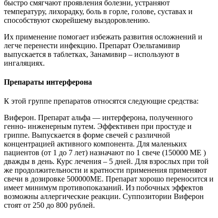
быстро смягчают проявления болезни, устраняют
температуру, лихорадку, боль в горле, голове, суставах и
способствуют скорейшему выздоровлению.
Их применение помогает избежать развития осложнений и
легче перенести инфекцию. Препарат Озельтамивир
выпускается в таблетках, Занамивир – используют в
ингаляциях.
Препараты интерферона
К этой группе препаратов относятся следующие средства:
Виферон. Препарат альфа — интерферона, полученного
генно- инженерным путем. Эффективен при простуде и
гриппе. Выпускается в форме свечей с различной
концентрацией активного компонента. Для маленьких
пациентов (от 1 до 7 лет) назначают по 1 свече (150000 ME )
дважды в день. Курс лечения – 5 дней. Для взрослых при той
же продолжительности и кратности применения применяют
свечи в дозировке 500000МЕ. Препарат хорошо переносится и
имеет минимум противопоказаний. Из побочных эффектов
возможны аллергические реакции. Суппозитории Виферон
стоят от 250 до 800 рублей.