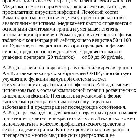
бронхита уменьшается в 3 раза, воспаления легких – в 6 раз.
Медикамент можно применять как для лечения, так и для
профилактики вирусных инфекций. Лечебный состав
Римантадина менее токсичен, чем у прочих препаратов с
аналогичным действием. Медикамент быстро справляется с
основными симптомами гриппа и уменьшает степень
интоксикации организма. Римантадин выпускается в форме
таблеток с концентрацией действующего вещества 50 и 100
мг. Существует лекарственная форма препарата в форме
сиропа, предназначенная для детей. Средняя стоимость
упаковки препарата (20 таблеток) — от 50 до 60 рублей.
Арбидол – активно подавляет размножение вирусов гриппа
Аи В, а также некоторых возбудителей ОРВИ, способствует
улучшению функций иммунной системы за счет
стимулирования выработки интерферонов. Арбидол может
использоваться в составе комплексной терапии ротавирусных
кишечных инфекций. Препарат, выпускаемый в форме
капсул, быстро устраняет симптоматику вирусных
заболеваний и предотвращает последующие осложнения.
Арбидол рекомендован для разных возрастных групп и может
применяться у детей, в возрасте от 2 –х лет. Лекарство можно
использовать и в качестве профилактического средства в
сезон эпидемий гриппа. В то же время испытания данного
препарата во многих медицинских центрах так и не