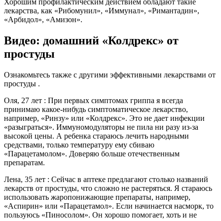
Хорошим профилактическим действием обладают такие
лекарства, как «Рибомунил», «Иммунал», «Римантадин»,
«Арбидол», «Амизон».
Видео: домашний «Колдрекс» от
простуды
Ознакомьтесь также с другими эффективными лекарствами от
простуды .
Оля, 27 лет :­ При первых симптомах гриппа я всегда
принимаю какое-нибудь симптоматическое лекарство,
например, «Ринзу» или «Колдрекс». Это не дает инфекции
«разыграться». Иммуномодуляторы не пила ни разу из-за
высокой цены. А ребенка стараюсь лечить народными
средствами, только температуру ему сбиваю
«Парацетамолом». Доверяю больше отечественным
препаратам.
Лена, 35 лет :­ Сейчас в аптеке предлагают столько названий
лекарств от простуды, что сложно не растеряться. Я стараюсь
использовать жаропонижающие препараты, например,
«Аспирин» или «Парацетамол». Если начинается насморк, то
пользуюсь «Пиносолом». Он хорошо помогает, хоть и не