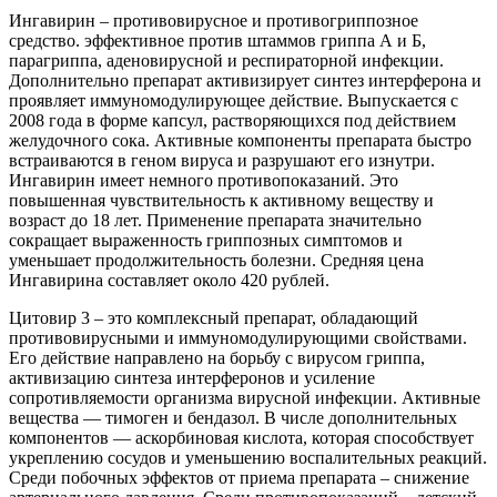
Ингавирин – противовирусное и противогриппозное
средство. эффективное против штаммов гриппа А и Б,
парагриппа, аденовирусной и респираторной инфекции.
Дополнительно препарат активизирует синтез интерферона и
проявляет иммуномодулирующее действие. Выпускается с
2008 года в форме капсул, растворяющихся под действием
желудочного сока. Активные компоненты препарата быстро
встраиваются в геном вируса и разрушают его изнутри.
Ингавирин имеет немного противопоказаний. Это
повышенная чувствительность к активному веществу и
возраст до 18 лет. Применение препарата значительно
сокращает выраженность гриппозных симптомов и
уменьшает продолжительность болезни. Средняя цена
Ингавирина составляет около 420 рублей.
Цитовир 3 – это комплексный препарат, обладающий
противовирусными и иммуномодулирующими свойствами.
Его действие направлено на борьбу с вирусом гриппа,
активизацию синтеза интерферонов и усиление
сопротивляемости организма вирусной инфекции. Активные
вещества — тимоген и бендазол. В числе дополнительных
компонентов — аскорбиновая кислота, которая способствует
укреплению сосудов и уменьшению воспалительных реакций.
Среди побочных эффектов от приема препарата – снижение