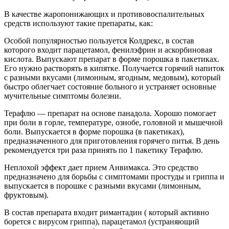
В качестве жаропонижающих и противовоспалительных
средств используют такие препараты, как:
Особой популярностью пользуется Колдрекс, в состав
которого входит парацетамол, фенилэфрин и аскорбиновая
кислота. Выпускают препарат в форме порошка в пакетиках.
Его нужно растворять в кипятке. Получается горячий напиток
с разными вкусами (лимонным, ягодным, медовым), который
быстро облегчает состояние больного и устраняет основные
мучительные симптомы болезни.
Терафлю — препарат на основе панадола. Хорошо помогает
при боли в горле, температуре, ознобе, головной и мышечной
боли. Выпускается в форме порошка (в пакетиках),
предназначенного для приготовления горячего питья. В день
рекомендуется три раза принять по 1 пакетику Терафлю.
Неплохой эффект дает прием Анвимакса. Это средство
предназначено для борьбы с симптомами простуды и гриппа и
выпускается в порошке с разными вкусами (лимонным,
фруктовым).
В состав препарата входит римантадин ( который активно
борется с вирусом гриппа), парацетамол (устраняющий