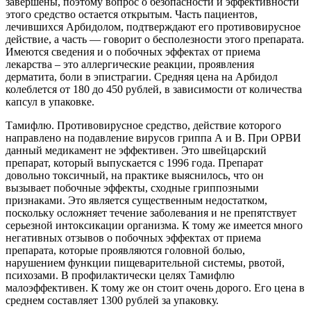
завершены, поэтому вопрос о безопасности и эффективности
этого средство остается открытым. Часть пациентов,
лечившихся Арбидолом, подтверждают его противовирусное
действие, а часть — говорит о бесполезности этого препарата.
Имеются сведения и о побочных эффектах от приема
лекарства – это аллергические реакции, проявления
дерматита, боли в эпистрагии. Средняя цена на Арбидол
колеблется от 180 до 450 рублей, в зависимости от количества
капсул в упаковке.
Тамифлю. Противовирусное средство, действие которого
направлено на подавление вирусов гриппа А и В. При ОРВИ
данный медикамент не эффективен. Это швейцарский
препарат, который выпускается с 1996 года. Препарат
довольно токсичный, на практике выяснилось, что он
вызывает побочные эффекты, сходные гриппозными
признаками. Это является существенным недостатком,
поскольку осложняет течение заболевания и не препятствует
серьезной интоксикации организма. К тому же имеется много
негативных отзывов о побочных эффектах от приема
препарата, которые проявляются головной болью,
нарушением функции пищеварительной системы, рвотой,
психозами. В профилактически целях Тамифлю
малоэффективен. К тому же он стоит очень дорого. Его цена в
среднем составляет 1300 рублей за упаковку.