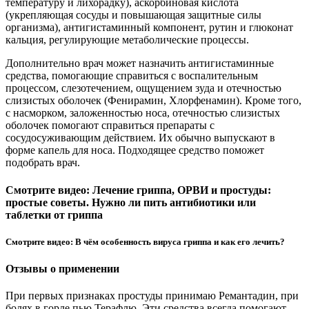
температуру и лихорадку), аскорбиновая кислота
(укрепляющая сосуды и повышающая защитные силы
организма), антигистаминный компонент, рутин и глюконат
кальция, регулирующие метаболические процессы.
Дополнительно врач может назначить антигистаминные
средства, помогающие справиться с воспалительным
процессом, слезотечением, ощущением зуда и отечностью
слизистых оболочек (Фенирамин, Хлорфенамин). Кроме того,
с насморком, заложенностью носа, отечностью слизистых
оболочек помогают справиться препараты с
сосудосуживающим действием. Их обычно выпускают в
форме капель для носа. Подходящее средство поможет
подобрать врач.
Смотрите видео: Лечение гриппа, ОРВИ и простуды:
простые советы. Нужно ли пить антибиотики или
таблетки от гриппа
Смотрите видео: В чём особенность вируса гриппа и как его лечить?
Отзывы о применении
При первых признаках простуды принимаю Ремантадин, при
болях в горле пью Терафлю. Эти средства всегда помогают,