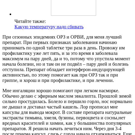
Читайте также:
Какую температуру надо сбивать
При сезонных эпидемиях ОРЗ и ОРВИ, для меня лучший
препарат. При первых признаках заболевания начинаю
принимать по одной таблетке три раза в день. Провожу им
профилактику уже лет пять, и за это время я заболевала
максимум на пару дней, да и то, потому что упустила момент
начала болезни, но и там он не подвёл – пару дней и болезнь
отступила. Препарат обладает интерферон-индуцирующей
активностью, по этому помогает как при ОРЗ так и при
гриппе, и хорош и при профилактике, и при лечении.
Мне ингаляции хорошо помогают при легком насморке.
Обычно делаю с эфирным маслом эвкалипта. Прошлой зимой
сильно простудилась. Болело и першило горло, нос нормально
не дышал и доставал частый кашель. Лор прописал мне
капсулы для вывода мокрот. В составе препарата натуральные
экстракты тимьяна, хмеля, бузины, первоцвета и сосны,нет
вредных красителей и химии, как у большинства популярных
препаратов. Я решила начать лечиться ним. Через дня 3-4
после приема капсул, слизь с горла начала отхаркиваться. Еще