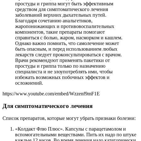
простуды и гриппа могут быть эффективным
средством для симптоматического лечения
заболеваний верхних дыхательных путей.
Благодаря сочетанию анальгетиков,
жаропонижающих и противовоспалительных
компонентов, такие препараты помогают
справиться с болью, жаром, насморком и кашлем.
Однако важно помнить, что самолечение может
быть опасным, и перед использованием любых
лекарств следует проконсультироваться с врачом.
Врачи рекомендуют применять пакетики от
простуды и гриппа только по назначению
специалиста и не злоупотреблять ими, чтобы
избежать возможных побочных эффектов и
осложнений.
https://www.youtube.com/embed/Wzzenf9mF1E
Для симптоматического лечения
Список препаратов, которые могут убрать признаки болезни:
«Колдакт Флю Плюс». Капсулы с парацетамолом и
вспомогательными веществами. Пить их надо по штуке
каждые 12 часов. Во время лечения надо категорически