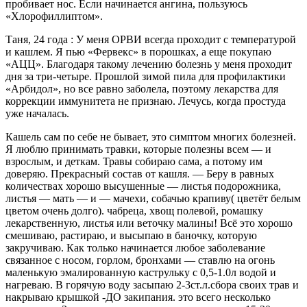
пробивает нос. Если начинается ангина, пользуюсь
«Хлорофиллиптом».
Таня, 24 года :­ У меня ОРВИ всегда проходит с температурой
и кашлем. Я пью «Фервекс» в порошках, а еще покупаю
«АЦЦ». Благодаря такому лечению болезнь у меня проходит
дня за три-четыре. Прошлой зимой пила для профилактики
«Арбидол», но все равно заболела, поэтому лекарства для
коррекции иммунитета не признаю. Лечусь, когда простуда
уже началась.
Кашель сам по себе не бывает, это симптом многих болезней.
Я люблю принимать травки, которые полезны всем — и
взрослым, и деткам. Травы собираю сама, а потому им
доверяю. Прекрасный состав от кашля. — Беру в равных
количествах хорошо высушенные — листья подорожника,
листья — мать — и — мачехи, собачью крапиву( цветёт белым
цветом очень долго). чабреца, хвощ полевой, ромашку
лекарственную, листья или веточку малины! Всё это хорошо
смешиваю, растираю, и высыпаю в баночку, которую
закручиваю. Как только начинается любое заболевание
связанное с носом, горлом, бронхами — ставлю на огонь
маленькую эмалированную каструльку с 0,5-1.0л водой и
нагреваю. В горячую воду засыпаю 2-3ст.л.сбора своих трав и
накрываю крышкой -ДО закипания. это всего несколько