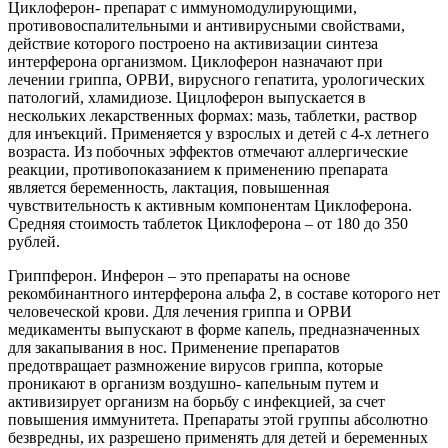
Циклоферон- препарат с иммуномодулирующими,
противовоспалительными и антивирусными свойствами,
действие которого построено на активизации синтеза
интерферона организмом. Циклоферон назначают при
лечении гриппа, ОРВИ, вирусного гепатита, урологических
патологий, хламидиозе. Цицлоферон выпускается в
нескольких лекарственных формах: мазь, таблетки, раствор
для инъекций. Применяется у взрослых и детей с 4-х летнего
возраста. Из побочных эффектов отмечают аллергические
реакции, противопоказанием к применению препарата
является беременность, лактация, повышенная
чувствительность к активным компонентам Циклоферона.
Средняя стоимость таблеток Циклоферона – от 180 до 350
рублей.
Гриппферон. Инферон – это препараты на основе
рекомбинантного интерферона альфа 2, в составе которого нет
человеческой крови. Для лечения гриппа и ОРВИ
медикаменты выпускают в форме капель, предназначенных
для закапывания в нос. Применение препаратов
предотвращает размножение вирусов гриппа, которые
проникают в организм воздушно- капельным путем и
активизирует организм на борьбу с инфекцией, за счет
повышения иммунитета. Препараты этой группы абсолютно
безвредны, их разрешено применять для детей и беременных