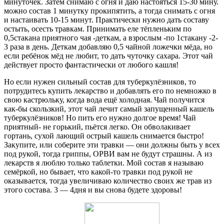
минуточек. Затем снимаю с огня и даю настояться 15-30 мину.
можно состав 1 минутку прокипятить, а тогда снимать с огня
и настаивать 10-15 минут. Практически нужно дать составу
остыть, осесть травкам. Принимать еле тёпленьким по
0,5стакана приятного чая -деткам, а взрослым -по 1стакану -2-
3 раза в день. Деткам добавляю 0,5 чайной ложечки мёда, но
если ребёнок мёд не любит, то дать чуточку сахара. Этот чай
действует просто фантастически от любого кашля!
Но если нужен сильный состав для туберкулёзников, то
потрудитесь купить лекарство и добавлять его по немножко в
свою кастрюльку, когда вода ещё холодная. Чай получится
как-бы скользкий, этот чай лечит самый запущенный кашель
туберкулёзников! Но пить его нужно долгое время! Чай
приятный- не горький, пьётся легко. Он обволакивает
гортань, сухой лающий острый кашель снимается быстро!
Закупите, или соберите эти травки — они должны быть у всех
под рукой, тогда гриппы, ОРВИ вам не будут страшны. А из
лекарств я люблю только таблетки. Мой состав я называю
семёркой, но бывает, что какой-то травки под рукой не
оказывается, тогда увеличиваю количество своих же трав из
этого состава. 3 — 4дня и вы снова будете здоровы!