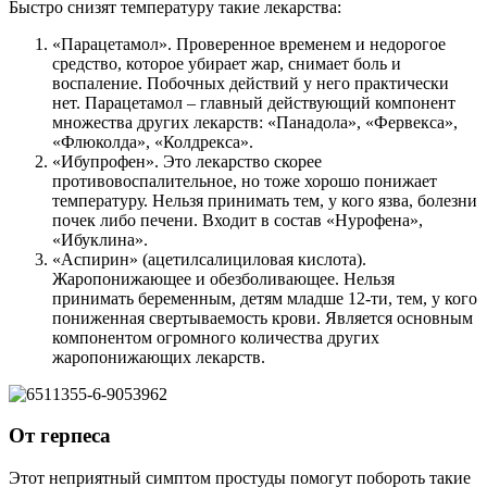
Быстро снизят температуру такие лекарства:
«Парацетамол». Проверенное временем и недорогое
средство, которое убирает жар, снимает боль и
воспаление. Побочных действий у него практически
нет. Парацетамол – главный действующий компонент
множества других лекарств: «Панадола», «Фервекса»,
«Флюколда», «Колдрекса».
«Ибупрофен». Это лекарство скорее
противовоспалительное, но тоже хорошо понижает
температуру. Нельзя принимать тем, у кого язва, болезни
почек либо печени. Входит в состав «Нурофена»,
«Ибуклина».
«Аспирин» (ацетилсалициловая кислота).
Жаропонижающее и обезболивающее. Нельзя
принимать беременным, детям младше 12-ти, тем, у кого
пониженная свертываемость крови. Является основным
компонентом огромного количества других
жаропонижающих лекарств.
От герпеса
Этот неприятный симптом простуды помогут побороть такие