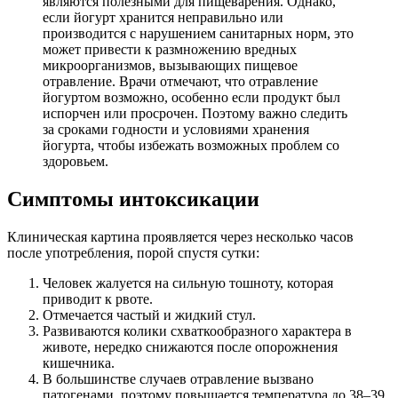
являются полезными для пищеварения. Однако,
если йогурт хранится неправильно или
производится с нарушением санитарных норм, это
может привести к размножению вредных
микроорганизмов, вызывающих пищевое
отравление. Врачи отмечают, что отравление
йогуртом возможно, особенно если продукт был
испорчен или просрочен. Поэтому важно следить
за сроками годности и условиями хранения
йогурта, чтобы избежать возможных проблем со
здоровьем.
Симптомы интоксикации
Клиническая картина проявляется через несколько часов
после употребления, порой спустя сутки:
Человек жалуется на сильную тошноту, которая
приводит к рвоте.
Отмечается частый и жидкий стул.
Развиваются колики схваткообразного характера в
животе, нередко снижаются после опорожнения
кишечника.
В большинстве случаев отравление вызвано
патогенами, поэтому повышается температура до 38–39