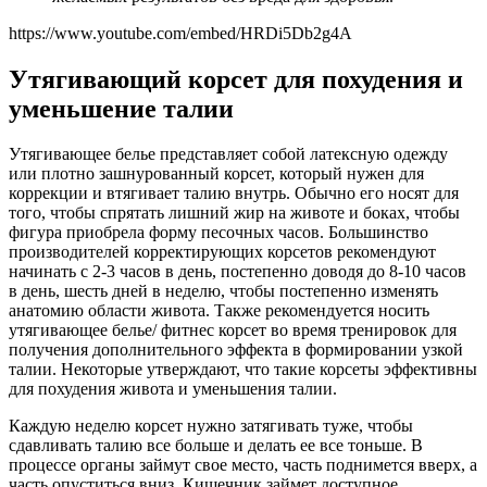
https://www.youtube.com/embed/HRDi5Db2g4A
Утягивающий корсет для похудения и
уменьшение талии
Утягивающее белье представляет собой латексную одежду
или плотно зашнурованный корсет, который нужен для
коррекции и втягивает талию внутрь. Обычно его носят для
того, чтобы спрятать лишний жир на животе и боках, чтобы
фигура приобрела форму песочных часов. Большинство
производителей корректирующих корсетов рекомендуют
начинать с 2-3 часов в день, постепенно доводя до 8-10 часов
в день, шесть дней в неделю, чтобы постепенно изменять
анатомию области живота. Также рекомендуется носить
утягивающее белье/ фитнес корсет во время тренировок для
получения дополнительного эффекта в формировании узкой
талии. Некоторые утверждают, что такие корсеты эффективны
для похудения живота и уменьшения талии.
Каждую неделю корсет нужно затягивать туже, чтобы
сдавливать талию все больше и делать ее все тоньше. В
процессе органы займут свое место, часть поднимется вверх, а
часть опуститься вниз. Кишечник займет доступное