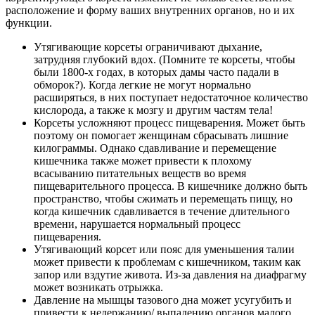
расположение и форму ваших внутренних органов, но и их
функции.
Утягивающие корсеты ограничивают дыхание,
затрудняя глубокий вдох. (Помните те корсеты, чтобы
были 1800-х годах, в которых дамы часто падали в
обморок?). Когда легкие не могут нормально
расширяться, в них поступает недостаточное количество
кислорода, а также к мозгу и другим частям тела!
Корсеты усложняют процесс пищеварения. Может быть
поэтому он помогает женщинам сбрасывать лишние
килограммы. Однако сдавливание и перемещение
кишечника также может привести к плохому
всасыванию питательных веществ во время
пищеварительного процесса. В кишечнике должно быть
пространство, чтобы сжимать и перемещать пищу, но
когда кишечник сдавливается в течение длительного
времени, нарушается нормальный процесс
пищеварения.
Утягивающий корсет или пояс для уменьшения талии
может привести к проблемам с кишечником, таким как
запор или вздутие живота. Из-за давления на диафрагму
может возникать отрыжка.
Давление на мышцы тазового дна может усугубить и
привести к недержанию/ выпадению органов малого