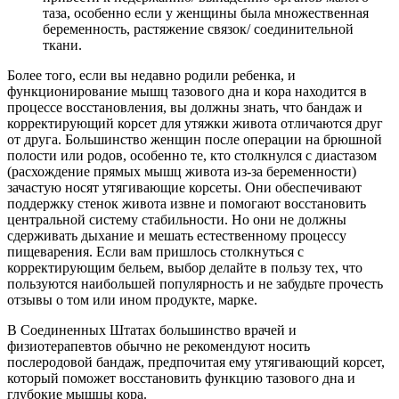
таза, особенно если у женщины была множественная
беременность, растяжение связок/ соединительной
ткани.
Более того, если вы недавно родили ребенка, и
функционирование мышц тазового дна и кора находится в
процессе восстановления, вы должны знать, что бандаж и
корректирующий корсет для утяжки живота отличаются друг
от друга. Большинство женщин после операции на брюшной
полости или родов, особенно те, кто столкнулся с диастазом
(расхождение прямых мышц живота из-за беременности)
зачастую носят утягивающие корсеты. Они обеспечивают
поддержку стенок живота извне и помогают восстановить
центральной систему стабильности. Но они не должны
сдерживать дыхание и мешать естественному процессу
пищеварения. Если вам пришлось столкнуться с
корректирующим бельем, выбор делайте в пользу тех, что
пользуются наибольшей популярность и не забудьте прочесть
отзывы о том или ином продукте, марке.
В Соединенных Штатах большинство врачей и
физиотерапевтов обычно не рекомендуют носить
послеродовой бандаж, предпочитая ему утягивающий корсет,
который поможет восстановить функцию тазового дна и
глубокие мышцы кора.