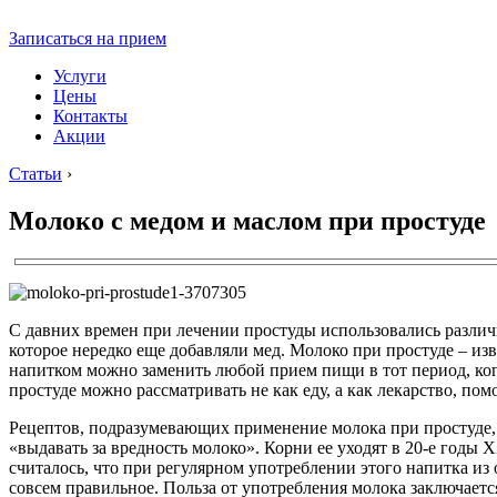
Записаться на прием
Услуги
Цены
Контакты
Акции
Статьи
›
Молоко с медом и маслом при простуде
С давних времен при лечении простуды использовались различ
которое нередко еще добавляли мед. Молоко при простуде – из
напитком можно заменить любой прием пищи в тот период, когд
простуде можно рассматривать не как еду, а как лекарство, по
Рецептов, подразумевающих применение молока при простуде, 
«выдавать за вредность молоко». Корни ее уходят в 20-е годы
считалось, что при регулярном употреблении этого напитка из 
совсем правильное. Польза от употребления молока заключаетс