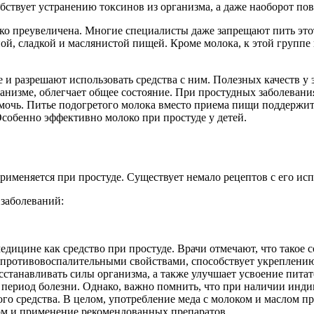
обствует устранению токсинов из организма, а даже наоборот по
ько преувеличена. Многие специалисты даже запрещают пить это
ой, сладкой и маслянистой пищей. Кроме молока, к этой группе 
и разрешают использовать средства с ним. Полезных качеств у э
анизме, облегчает общее состояние. При простудных заболевани
помочь. Питье подогретого молока вместо приема пищи поддержи
Особенно эффективно молоко при простуде у детей.
именяется при простуде. Существует немало рецептов с его ис
 заболеваний:
едицине как средство при простуде. Врачи отмечают, что такое
ет противовоспалительными свойствами, способствует укреплени
сстанавливать силы организма, а также улучшает усвоение пита
 период болезни. Однако, важно помнить, что при наличии инд
ого средства. В целом, употребление меда с молоком и маслом 
чом и применение рекомендованных препаратов.