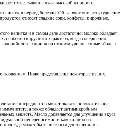
вышает их всасывание из-за высокой жирности.
т напиток в период болезни. Объясняют они это ухудшение
продуктов относят сладкие соки, конфеты, пирожные,
того напитка и в самом деле достаточно: молоко обладает
ях, особенно вирусного характера, когда совершенно
т калорийность рациона на нужном уровне, снимет боль в
пользованием. Ниже представлены некоторые из них.
 сочетание ингредиентов может оказать положительное
ю иммунитета, а также обладает антимикробным
тельных веществ. Масло добавляется для улучшения вкуса
ивидуальной непереносимости какого-либо из
при простуде может быть полезным дополнением к