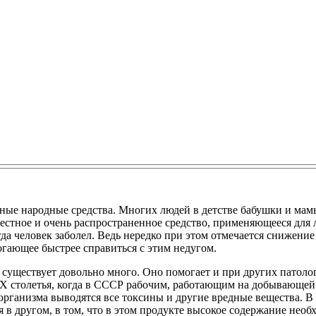
ные народные средства. Многих людей в детстве бабушки и мамы
вестное и очень распространенное средство, применяющееся для
а человек заболел. Ведь нередко при этом отмечается снижение
могающее быстрее справиться с этим недугом.
существует довольно много. Оно помогает и при других патолог
 XX столетья, когда в СССР рабочим, работающим на добывающей
организма выводятся все токсины и другие вредные вещества. В 
я в другом, в том, что в этом продукте высокое содержание не