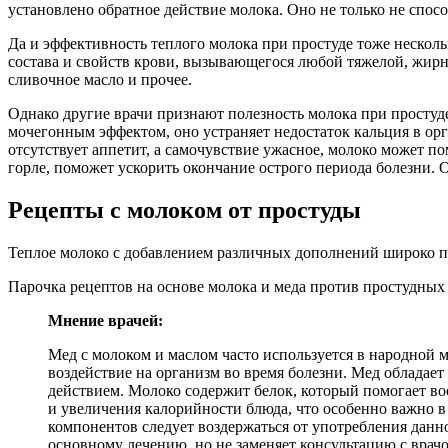
установлено обратное действие молока. Оно не только не спос
Да и эффективность теплого молока при простуде тоже нескол
состава и свойств крови, вызывающегося любой тяжелой, жирн
сливочное масло и прочее.
Однако другие врачи признают полезность молока при простуде 
мочегонным эффектом, оно устраняет недостаток кальция в орг
отсутствует аппетит, а самочувствие ужасное, молоко может 
горле, поможет ускорить окончание острого периода болезни. 
Рецепты с молоком от простуды
Теплое молоко с добавлением различных дополнений широко пр
Парочка рецептов на основе молока и меда против простудных
Мнение врачей:
Мед с молоком и маслом часто используется в народной м
воздействие на организм во время болезни. Мед облада
действием. Молоко содержит белок, который помогает во
и увеличения калорийности блюда, что особенно важно в
компонентов следует воздержаться от употребления данн
основному лечению, но не заменяет консультацию с вра