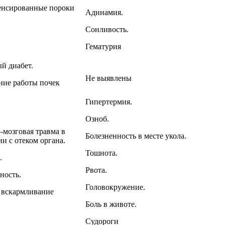
енсированные пороки
Адинамия.
Сонливость.
Гематурия
й диабет.
Не выявлены
ие работы почек
Гипертермия.
Озноб.
-мозговая травма в
Болезненность в месте укола.
ии с отеком органа.
Тошнота.
.
Рвота.
ность.
Головокружение.
 вскармливание
Боль в животе.
Судороги