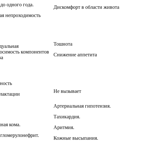
 до одного года.
Дискомфорт в области живота
я непроходимость
Тошнота
дуальная
осимость компонентов
Снижение аппетита
ва
ность
Не вызывает
лактации
Артериальная гипотензия.
Тахикардия.
ная кома.
Аритмия.
гломерулонефрит.
Кожные высыпания.