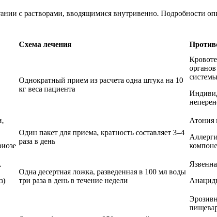
тании с растворами, вводящимися внутривенно. Подробности оп
Схема лечения
Против
Кровоте
органов
системы
Однократный прием из расчета одна штука на 10
кг веса пациента
Индиви
неперен
и,
Атония 
Один пакет для приема, кратность составляет 3–4
Аллерги
раза в день
риозе
компон
.
Язвенна
Одна десертная ложка, разведенная в 100 мл воды
з)
три раза в день в течение недели
Анацид
Эрозивн
пищевар