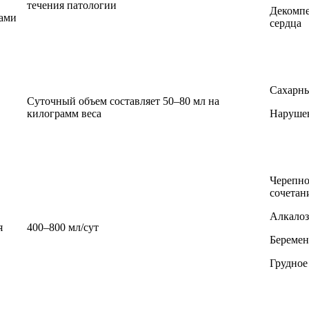
течения патологии
Декомп
ами
сердца
Сахарны
Суточный объем составляет 50–80 мл на
килограмм веса
Нарушен
Черепно
сочетан
Алкалоз
я
400–800 мл/сут
Беремен
Грудное