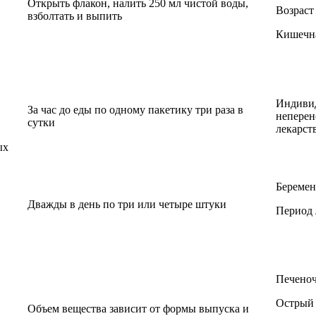
Открыть флакон, налить 250 мл чистой воды,
Возраст
взболтать и выпить
Кишечна
Индиви
За час до еды по одному пакетику три раза в
неперен
сутки
лекарст
ых
Беремен
Дважды в день по три или четыре штуки
Период 
Печеноч
Острый 
Объем вещества зависит от формы выпуска и