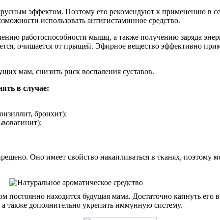
ирусным эффектом. Поэтому его рекомендуют к применению в се
возможности использовать антигистаминное средство.
влению работоспособности мышц, а также получению заряда энер
ется, очищается от прыщей. Эфирное вещество эффективно прим
ущих мам, снизить риск воспаления суставов.
ять в случае:
онзиллит, бронхит);
ьвовагинит);
рещено. Оно имеет свойство накапливаться в тканях, поэтому м
постоянно находится будущая мама. Достаточно капнуть его в 
, а также дополнительно укрепить иммунную систему.