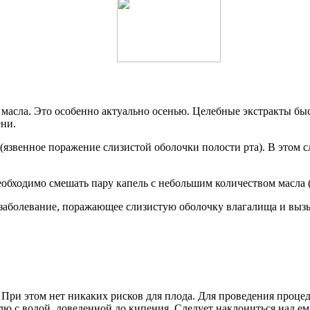
 масла. Это особенно актуально осенью. Целебные экстракты б
ени.
(язвенное поражение слизистой оболочки полости рта). В этом 
еобходимо смешать пару капель с небольшим количеством масла 
 заболевание, поражающее слизистую оболочку влагалища и выз
При этом нет никаких рисков для плода. Для проведения процед
юлю с водой, доведенной до кипения. Следует наклониться над 