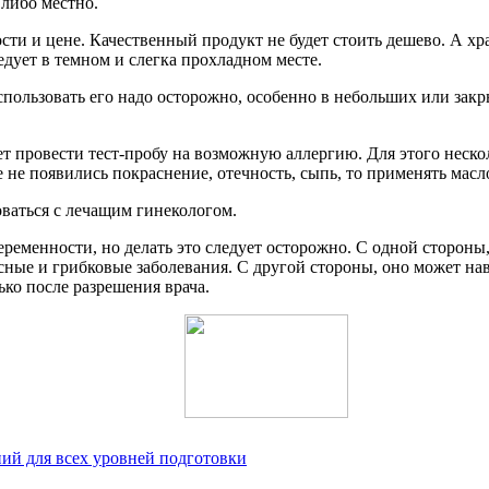
либо местно.
ти и цене. Качественный продукт не будет стоить дешево. А хра
дует в темном и слегка прохладном месте.
ользовать его надо осторожно, особенно в небольших или закр
т провести тест-пробу на возможную аллергию. Для этого нескол
е не появились покраснение, отечность, сыпь, то применять мас
ваться с лечащим гинекологом.
ременности, но делать это следует осторожно. С одной стороны
сные и грибковые заболевания. С другой стороны, оно может нав
ько после разрешения врача.
ий для всех уровней подготовки