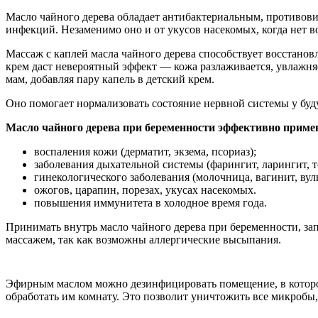
Масло чайного дерева обладает антибактериальным, противов
инфекций. Незаменимо оно и от укусов насекомых, когда нет 
Массаж с каплей масла чайного дерева способствует восстано
крем даст невероятный эффект — кожа разлаживается, увлажня
мам, добавляя пару капель в детский крем.
Оно помогает нормализовать состояние нервной системы у буд
Масло чайного дерева при беременности эффективно примен
воспаления кожи (дерматит, экзема, псориаз);
заболевания дыхательной системы (фарингит, ларингит, т
гинекологического заболевания (молочница, вагинит, вул
ожогов, царапин, порезах, укусах насекомых.
повышения иммунитета в холодное время года.
Принимать внутрь масло чайного дерева при беременности, зап
массажем, так как возможны аллергические высыпания.
Эфирным маслом можно дезинфицировать помещение, в котором 
обработать им комнату. Это позволит уничтожить все микробы