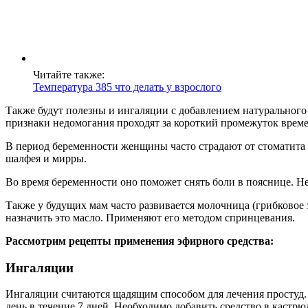
Читайте также:
Температура 385 что делать у взрослого
Также будут полезны и ингаляции с добавлением натурального
признаки недомогания проходят за короткий промежуток врем
В период беременности женщины часто страдают от стоматита 
шалфея и мирры.
Во время беременности оно поможет снять боли в пояснице. Н
Также у будущих мам часто развивается молочница (грибковое
назначить это масло. Применяют его методом спринцевания.
Рассмотрим рецепты применения эфирного средства:
Ингаляции
Ингаляции считаются щадящим способом для лечения простуд. 
день в течение 7 дней. Необходимо добавить средство в кастр