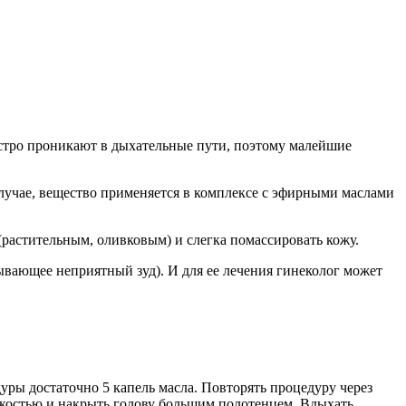
ыстро проникают в дыхательные пути, поэтому малейшие
случае, вещество применяется в комплексе с эфирными маслами
(растительным, оливковым) и слегка помассировать кожу.
ывающее неприятный зуд). И для ее лечения гинеколог может
уры достаточно 5 капель масла. Повторять процедуру через
емкостью и накрыть голову большим полотенцем. Вдыхать