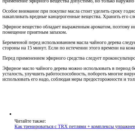
применение эфирного вещества допустимо, но только наружно 
Особое внимание при покупке масла стоит уделить сроку годнос
накапливать вредные канцерогенные вещества. Хранить его сле
Эфирное вещество обладает выраженным ароматом, поэтому исп
помещение приятным запахом.
Беременной перед использованием масла чайного дерева следуе
стороны на 15 минут. Если по истечении этого времени на кож
Перед применением эфирного средства следует проконсультиро
Эфирное масло чайного дерева можно использовать в период бе
усталость, улучшить работоспособность, побороть многие виру
использовать его надо, соблюдая меры предосторожности и тол
Читайте также:
Как тренироваться с TRX петлями + комплексы упражнен